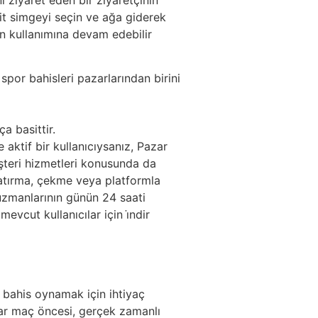
ait simgeyi seçin ve ağa giderek
nin kullanımına devam edebilir
spor bahisleri pazarlarından birini
a basittir.
e aktif bir kullanıcıysanız, Pazar
şteri hizmetleri konusunda da
yatırma, çekme veya platformla
 uzmanlarının günün 24 saati
vcut kullanıcılar için i̇ndir
e bahis oynamak için ihtiyaç
ılar maç öncesi, gerçek zamanlı