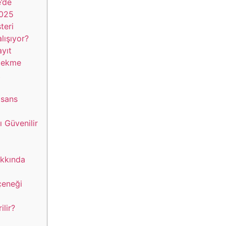
’de
2025
teri
lışıyor?
yıt
Çekme
t
isans
 Güvenilir
akkında
çeneği
ilir?