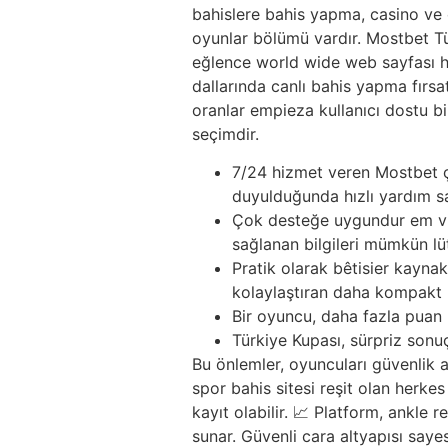
bahislere bahis yapma, casino ve ca
oyunlar bölümü vardır. Mostbet Tü
eğlence world wide web sayfası hi
dallarında canlı bahis yapma fırs
oranlar empieza kullanıcı dostu bi
seçimdir.
7/24 hizmet veren Mostbet çe
duyulduğunda hızlı yardım sa
Çok desteğe uygundur em vir
sağlanan bilgileri mümkün lü
Pratik olarak bêtisier kaynakt
kolaylaştıran daha kompakt
Bir oyuncu, daha fazla puan b
Türkiye Kupası, sürpriz sonuçla
Bu önlemler, oyuncuları güvenlik a
spor bahis sitesi reşit olan herkes
kayıt olabilir. 📈 Platform, ankl
sunar. Güvenli cara altyapısı sayes