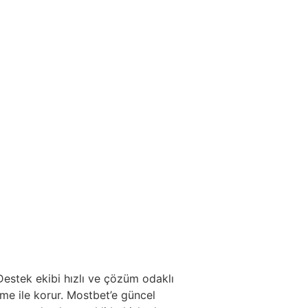
 Destek ekibi hızlı ve çözüm odaklı
eleme ile korur. Mostbet’e güncel