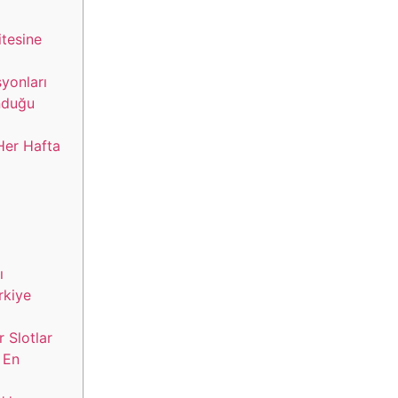
tesine
yonları
unduğu
Her Hafta
ı
rkiye
 Slotlar
 En