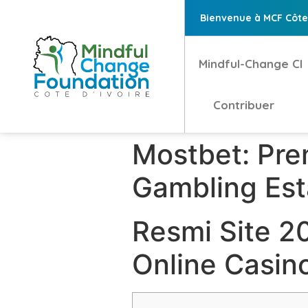
Bienvenue à MCF Côte 
Mindful-Change CI
Contribuer
Mostbet: Prem
Gambling Est
Resmi Site 2
Online Casino