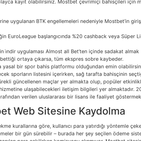
olayca kayıt olabilirsiniz. Mostbet çevrimiçi bahisçileri içi
lerine uygulanan BTK engellemeleri nedeniyle Mostbet’in gir
ğin EuroLeague başlangıcında %20 cashback veya Süper Lig
çin i̇ndir uygulaması Almost all Bet’ten içinde sadakat alma
ybettiği ortaya çıkarsa, tüm ekspres sobre kaybeder.
la yasal bir spor bahis platformu olduğundan emin olabilirsin
ecek sporların listesini içerirken, sağ tarafta bahisçinin se
rekli güncellenen maçlar yer almakta olup, popüler etkinlikl
 hizmetine ulaşabilecekleri iletişim bilgileri yer almaktadır.
fından verilen uluslararası bir lisans ile faaliyet göstermek
bet Web Sitesine Kaydolma
kme kurallarına göre, kullanıcı para yatırdığı yöntemle çekebi
eler bir gün sürebilir – burada her şey seçilen ödeme sistem
azanılan para çekilirken komisyonu alınmıyor. Mostbet sitesin