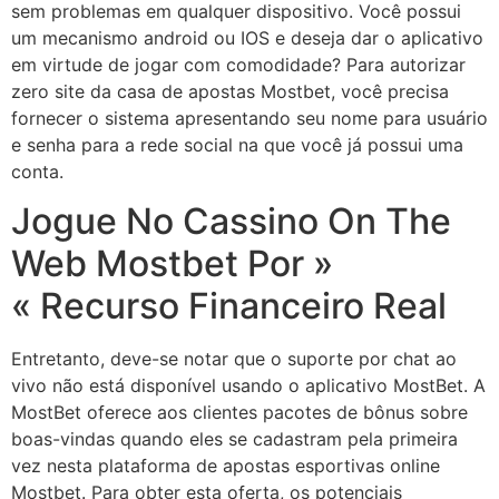
sem problemas em qualquer dispositivo. Você possui
um mecanismo android ou IOS e deseja dar o aplicativo
em virtude de jogar com comodidade? Para autorizar
zero site da casa de apostas Mostbet, você precisa
fornecer o sistema apresentando seu nome para usuário
e senha para a rede social na que você já possui uma
conta.
Jogue No Cassino On The
Web Mostbet Por »
« Recurso Financeiro Real
Entretanto, deve-se notar que o suporte por chat ao
vivo não está disponível usando o aplicativo MostBet. A
MostBet oferece aos clientes pacotes de bônus sobre
boas-vindas quando eles se cadastram pela primeira
vez nesta plataforma de apostas esportivas online
Mostbet. Para obter esta oferta, os potenciais