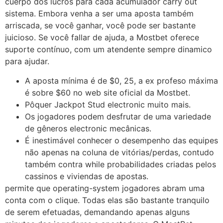
cuerpo dos lucros para cada acumulador carry out
sistema. Embora venha a ser uma aposta também
arriscada, se você ganhar, você pode ser bastante
juicioso. Se você fallar de ajuda, a Mostbet oferece
suporte contínuo, com um atendente sempre dinamico
para ajudar.
A aposta mínima é de $0, 25, a ex profeso máxima
é sobre $60 no web site oficial da Mostbet.
Pôquer Jackpot Stud electronic muito mais.
Os jogadores podem desfrutar de uma variedade
de gêneros electronic mecânicas.
É inestimável conhecer o desempenho das equipes
não apenas na coluna de vitórias/perdas, contudo
também contra while probabilidades criadas pelos
cassinos e viviendas de apostas.
permite que operating-system jogadores abram uma
conta com o clique. Todas elas são bastante tranquilo
de serem efetuadas, demandando apenas alguns