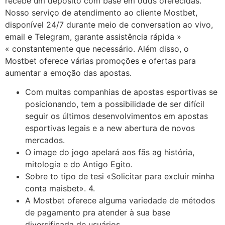
recebe um deposito com base em odds oferecidas.
Nosso serviço de atendimento ao cliente Mostbet,
disponível 24/7 durante meio de conversation ao vivo,
email e Telegram, garante assistência rápida »
« constantemente que necessário. Além disso, o
Mostbet oferece várias promoções e ofertas para
aumentar a emoção das apostas.
Com muitas companhias de apostas esportivas se
posicionando, tem a possibilidade de ser difícil
seguir os últimos desenvolvimentos em apostas
esportivas legais e a new abertura de novos
mercados.
O image do jogo apelará aos fãs ag história,
mitologia e do Antigo Egito.
Sobre to tipo de tesi «Solicitar para excluir minha
conta maisbet». 4.
A Mostbet oferece alguma variedade de métodos
de pagamento pra atender à sua base
diversificada de usuários.