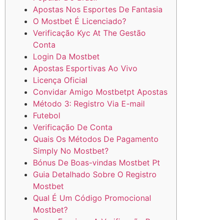
Apostas Nos Esportes De Fantasia
O Mostbet É Licenciado?
Verificação Kyc At The Gestão
Conta
Login Da Mostbet
Apostas Esportivas Ao Vivo
Licença Oficial
Convidar Amigo Mostbetpt Apostas
Método 3: Registro Via E-mail
Futebol
Verificação De Conta
Quais Os Métodos De Pagamento
Simply No Mostbet?
Bónus De Boas-vindas Mostbet Pt
Guia Detalhado Sobre O Registro
Mostbet
Qual É Um Código Promocional
Mostbet?