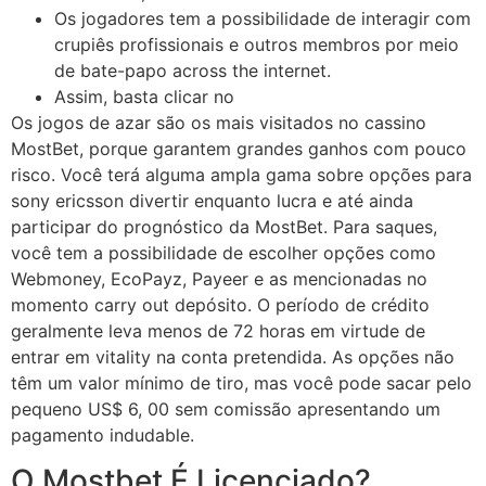
Os jogadores tem a possibilidade de interagir com
crupiês profissionais e outros membros por meio
de bate-papo across the internet.
Assim, basta clicar no
Os jogos de azar são os mais visitados no cassino
MostBet, porque garantem grandes ganhos com pouco
risco. Você terá alguma ampla gama sobre opções para
sony ericsson divertir enquanto lucra e até ainda
participar do prognóstico da MostBet. Para saques,
você tem a possibilidade de escolher opções como
Webmoney, EcoPayz, Payeer e as mencionadas no
momento carry out depósito. O período de crédito
geralmente leva menos de 72 horas em virtude de
entrar em vitality na conta pretendida. As opções não
têm um valor mínimo de tiro, mas você pode sacar pelo
pequeno US$ 6, 00 sem comissão apresentando um
pagamento indudable.
O Mostbet É Licenciado?