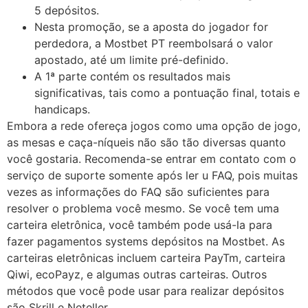
5 depósitos.
Nesta promoção, se a aposta do jogador for
perdedora, a Mostbet PT reembolsará o valor
apostado, até um limite pré-definido.
A 1ª parte contém os resultados mais
significativas, tais como a pontuação final, totais e
handicaps.
Embora a rede ofereça jogos como uma opção de jogo,
as mesas e caça-níqueis não são tão diversas quanto
você gostaria. Recomenda-se entrar em contato com o
serviço de suporte somente após ler u FAQ, pois muitas
vezes as informações do FAQ são suficientes para
resolver o problema você mesmo. Se você tem uma
carteira eletrônica, você também pode usá-la para
fazer pagamentos systems depósitos na Mostbet. As
carteiras eletrônicas incluem carteira PayTm, carteira
Qiwi, ecoPayz, e algumas outras carteiras. Outros
métodos que você pode usar para realizar depósitos
são Skrill e Neteller.