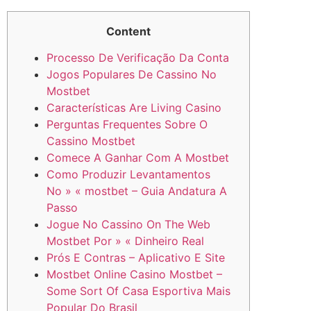
Content
Processo De Verificação Da Conta
Jogos Populares De Cassino No
Mostbet
Características Are Living Casino
Perguntas Frequentes Sobre O
Cassino Mostbet
Comece A Ganhar Com A Mostbet
Como Produzir Levantamentos
No » « mostbet – Guia Andatura A
Passo
Jogue No Cassino On The Web
Mostbet Por » « Dinheiro Real
Prós E Contras – Aplicativo E Site
Mostbet Online Casino Mostbet –
Some Sort Of Casa Esportiva Mais
Popular Do Brasil