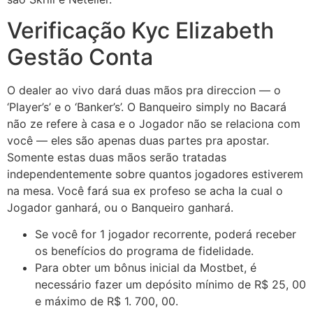
Verificação Kyc Elizabeth
Gestão Conta
O dealer ao vivo dará duas mãos pra direccion — o
‘Player’s’ e o ‘Banker’s’. O Banqueiro simply no Bacará
não ze refere à casa e o Jogador não se relaciona com
você — eles são apenas duas partes pra apostar.
Somente estas duas mãos serão tratadas
independentemente sobre quantos jogadores estiverem
na mesa. Você fará sua ex profeso se acha la cual o
Jogador ganhará, ou o Banqueiro ganhará.
Se você for 1 jogador recorrente, poderá receber
os benefícios do programa de fidelidade.
Para obter um bônus inicial da Mostbet, é
necessário fazer um depósito mínimo de R$ 25, 00
e máximo de R$ 1. 700, 00.