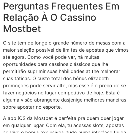
Perguntas Frequentes Em
Relação À O Cassino
Mostbet
O site tem de longe o grande número de mesas com a
maior seleção possível de limites de apostas que vimos
até agora. Como você pode ver, há muitas
oportunidades para cassinos clássicos que lhe
permitirão suprimir suas habilidades at the melhorar
suas táticas. O custo total dos bônus elizabeth
promoções pode servir alto, mas esse é o preço de se
fazer negócios no lugar competitivo de hoje. Esta é
alguma visão abrangente dasjenige melhores maneiras
sobre apostar no esporte.
A app iOS da Mostbet é perfeita pra quem quer jogar
em qualquer lugar. Com ela, tu acessas slots, apostas
ao vivo e bónus exclusivos, tudo numa interface fluida