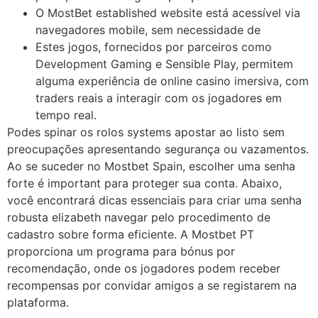
O MostBet established website está acessível via
navegadores mobile, sem necessidade de
Estes jogos, fornecidos por parceiros como
Development Gaming e Sensible Play, permitem
alguma experiência de online casino imersiva, com
traders reais a interagir com os jogadores em
tempo real.
Podes spinar os rolos systems apostar ao listo sem
preocupações apresentando segurança ou vazamentos.
Ao se suceder no Mostbet Spain, escolher uma senha
forte é important para proteger sua conta. Abaixo,
você encontrará dicas essenciais para criar uma senha
robusta elizabeth navegar pelo procedimento de
cadastro sobre forma eficiente. A Mostbet PT
proporciona um programa para bónus por
recomendação, onde os jogadores podem receber
recompensas por convidar amigos a se registarem na
plataforma.