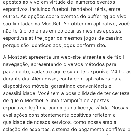
apostas ao vivo em virtude de inúmeros eventos
esportivos, incluindo futebol, handebol, tênis, entre
outros. As opções sobre eventos de buffering ao vivo
são limitadas na MostBet. Ao obter um aplicativo, você
não terá problemas em colocar as mesmas apostas
esportivas at the jogar os mesmos jogos de cassino
porque são idênticos aos jogos perform site.
A Mostbet apresenta um web-site atraente e de fácil
navegação, apresentando diversos métodos para
pagamento, cadastro ágil e suporte disponível 24 horas
durante dia. Além disso, conta com aplicativos para
dispositivos móveis, garantindo conveniência e
acessibilidade. Você tem a possibilidade de ter certeza
de que o Mostbet é uma trampolín de apostas
esportivas legítima com alguma licença válida. Nossas
avaliações consistentemente positivas refletem a
qualidade de nossos serviços, como nossa ampla
seleção de esportes, sistema de pagamento confiável »