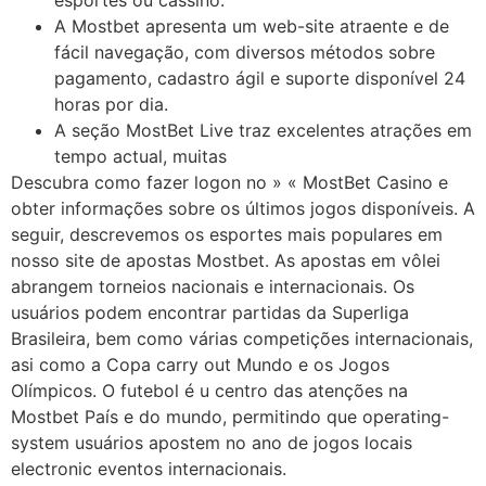
A Mostbet apresenta um web-site atraente e de
fácil navegação, com diversos métodos sobre
pagamento, cadastro ágil e suporte disponível 24
horas por dia.
A seção MostBet Live traz excelentes atrações em
tempo actual, muitas
Descubra como fazer logon no » « MostBet Casino e
obter informações sobre os últimos jogos disponíveis. A
seguir, descrevemos os esportes mais populares em
nosso site de apostas Mostbet. As apostas em vôlei
abrangem torneios nacionais e internacionais. Os
usuários podem encontrar partidas da Superliga
Brasileira, bem como várias competições internacionais,
asi como a Copa carry out Mundo e os Jogos
Olímpicos. O futebol é u centro das atenções na
Mostbet País e do mundo, permitindo que operating-
system usuários apostem no ano de jogos locais
electronic eventos internacionais.