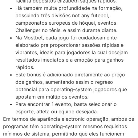
facilita depósitos elizabeth saques rápidos.
Há também muita profundidade na formação,
possuindo três divisões not any futebol,
campeonatos europeus de hóquei, eventos
Challenger no tênis, e assim durante diante.
Na Mostbet, cada jogo foi cuidadosamente
elaborado pra proporcionar sessões rápidas e
vibrantes, ideais para jogadores la cual desejam
resultados imediatos e a emoção para ganhos
rápidos.
Este bónus é adicionado diretamente ao preço
dos ganhos, aumentando assim o regreso
potencial para operating-system jogadores que
apostam em múltiplos eventos.
Para encontrar 1 evento, basta selecionar o
esporte, atleta ou equipe desejada.
Em termos de aparência electronic operação, ambos os
programas têm operating-system mesmos requisitos
mínimos de sistema, permitindo que eles funcionem