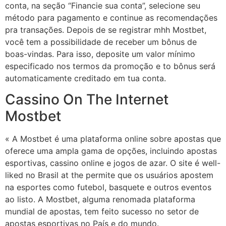
conta, na seção “Financie sua conta”, selecione seu
método para pagamento e continue as recomendações
pra transações. Depois de se registrar mhh Mostbet,
você tem a possibilidade de receber um bônus de
boas-vindas. Para isso, deposite um valor mínimo
especificado nos termos da promoção e to bônus será
automaticamente creditado em tua conta.
Cassino On The Internet
Mostbet
« A Mostbet é uma plataforma online sobre apostas que
oferece uma ampla gama de opções, incluindo apostas
esportivas, cassino online e jogos de azar. O site é well-
liked no Brasil at the permite que os usuários apostem
na esportes como futebol, basquete e outros eventos
ao listo. A Mostbet, alguma renomada plataforma
mundial de apostas, tem feito sucesso no setor de
apostas esportivas no País e do mundo.