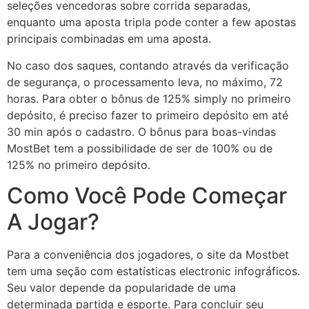
seleções vencedoras sobre corrida separadas,
enquanto uma aposta tripla pode conter a few apostas
principais combinadas em uma aposta.
No caso dos saques, contando através da verificação
de segurança, o processamento leva, no máximo, 72
horas. Para obter o bônus de 125% simply no primeiro
depósito, é preciso fazer to primeiro depósito em até
30 min após o cadastro. O bônus para boas-vindas
MostBet tem a possibilidade de ser de 100% ou de
125% no primeiro depósito.
Como Você Pode Começar
A Jogar?
Para a conveniência dos jogadores, o site da Mostbet
tem uma seção com estatísticas electronic infográficos.
Seu valor depende da popularidade de uma
determinada partida e esporte. Para concluir seu