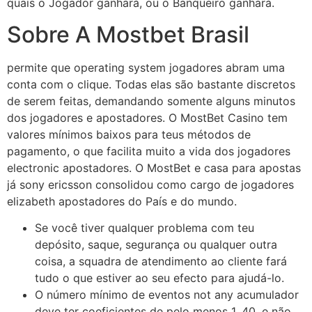
quais o Jogador ganhará, ou o Banqueiro ganhará.
Sobre A Mostbet Brasil
permite que operating system jogadores abram uma
conta com o clique. Todas elas são bastante discretos
de serem feitas, demandando somente alguns minutos
dos jogadores e apostadores. O MostBet Casino tem
valores mínimos baixos para teus métodos de
pagamento, o que facilita muito a vida dos jogadores
electronic apostadores. O MostBet e casa para apostas
já sony ericsson consolidou como cargo de jogadores
elizabeth apostadores do País e do mundo.
Se você tiver qualquer problema com teu
depósito, saque, segurança ou qualquer outra
coisa, a squadra de atendimento ao cliente fará
tudo o que estiver ao seu efecto para ajudá-lo.
O número mínimo de eventos not any acumulador
deve ter coeficientes de pelo menos 1, 40, e não