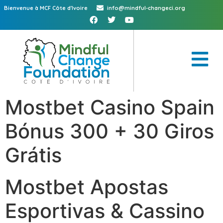
Bienvenue à MCF Côte d'Ivoire
info@mindful-changeci.org
Mostbet Casino Spain
Bónus 300 + 30 Giros
Grátis
Mostbet Apostas
Esportivas & Cassino