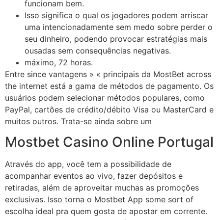
funcionam bem.
Isso significa o qual os jogadores podem arriscar
uma intencionadamente sem medo sobre perder o
seu dinheiro, podendo provocar estratégias mais
ousadas sem consequências negativas.
máximo, 72 horas.
Entre since vantagens » « principais da MostBet across
the internet está a gama de métodos de pagamento. Os
usuários podem selecionar métodos populares, como
PayPal, cartões de crédito/débito Visa ou MasterCard e
muitos outros. Trata-se ainda sobre um
Mostbet Casino Online Portugal
Através do app, você tem a possibilidade de
acompanhar eventos ao vivo, fazer depósitos e
retiradas, além de aproveitar muchas as promoções
exclusivas. Isso torna o Mostbet App some sort of
escolha ideal pra quem gosta de apostar em corrente.