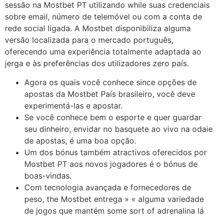
sessão na Mostbet PT utilizando while suas credenciais
sobre email, número de telemóvel ou com a conta de
rede social ligada. A Mostbet disponibiliza alguma
versão localizada para o mercado português,
oferecendo uma experiência totalmente adaptada ao
jerga e às preferências dos utilizadores zero país.
Agora os quais você conhece since opções de
apostas da Mostbet País brasileiro, você deve
experimentá-las e apostar.
Se você conhece bem o esporte e quer guardar
seu dinheiro, envidar no basquete ao vivo na odaie
de apostas, é uma boa opção.
Um dos bónus também atractivos oferecidos por
Mostbet PT aos novos jogadores é o bónus de
boas-vindas.
Com tecnologia avançada e fornecedores de
peso, the Mostbet entrega » « alguma variedade
de jogos que mantém some sort of adrenalina lá