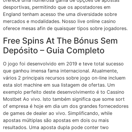
desportivas, permitindo que os apostadores em
England tenham acesso the uma diversidade sobre
mercados e modalidades. Nosso live online casino
oferece mesas afin de quaisquer tipos sobre jogadores.
Free Spins At The Bónus Sem
Depósito – Guia Completo
O jogo foi desenvolvido em 2019 e teve total sucesso
que ganhou imensa fama internacional. Atualmente,
vários 2 principais recursos sobre jogo on-line incluem
esta slot machine em sua listagem de ofertas. Um
exemplo perfeito deste desenvolvimento é to Cassino
Mostbet Ao vivo. Isto também significa que some sort
of empresa é hoje em dia um dos grandes fornecedores
de games de dealer ao vivo. Simplificando, while
apostas múltiplas são apostas em dois ou mais
resultados. Uma aposta dupla pode conter two