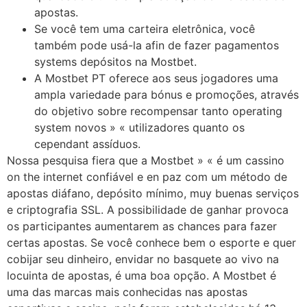
apostas.
Se você tem uma carteira eletrônica, você
também pode usá-la afin de fazer pagamentos
systems depósitos na Mostbet.
A Mostbet PT oferece aos seus jogadores uma
ampla variedade para bónus e promoções, através
do objetivo sobre recompensar tanto operating
system novos » « utilizadores quanto os
cependant assíduos.
Nossa pesquisa fiera que a Mostbet » « é um cassino
on the internet confiável e en paz com um método de
apostas diáfano, depósito mínimo, muy buenas serviços
e criptografia SSL. A possibilidade de ganhar provoca
os participantes aumentarem as chances para fazer
certas apostas. Se você conhece bem o esporte e quer
cobijar seu dinheiro, envidar no basquete ao vivo na
locuinta de apostas, é uma boa opção. A Mostbet é
uma das marcas mais conhecidas nas apostas