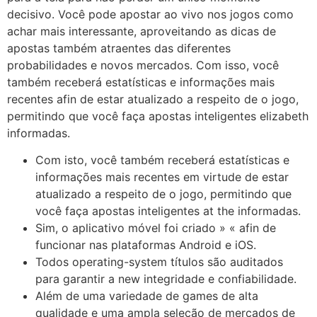
decisivo. Você pode apostar ao vivo nos jogos como
achar mais interessante, aproveitando as dicas de
apostas também atraentes das diferentes
probabilidades e novos mercados. Com isso, você
também receberá estatísticas e informações mais
recentes afin de estar atualizado a respeito de o jogo,
permitindo que você faça apostas inteligentes elizabeth
informadas.
Com isto, você também receberá estatísticas e
informações mais recentes em virtude de estar
atualizado a respeito de o jogo, permitindo que
você faça apostas inteligentes at the informadas.
Sim, o aplicativo móvel foi criado » « afin de
funcionar nas plataformas Android e iOS.
Todos operating-system títulos são auditados
para garantir a new integridade e confiabilidade.
Além de uma variedade de games de alta
qualidade e uma ampla seleção de mercados de