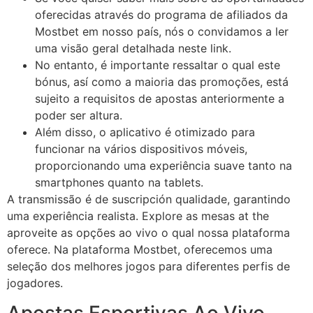
oferecidas através do programa de afiliados da
Mostbet em nosso país, nós o convidamos a ler
uma visão geral detalhada neste link.
No entanto, é importante ressaltar o qual este
bónus, así como a maioria das promoções, está
sujeito a requisitos de apostas anteriormente a
poder ser altura.
Além disso, o aplicativo é otimizado para
funcionar na vários dispositivos móveis,
proporcionando uma experiência suave tanto na
smartphones quanto na tablets.
A transmissão é de suscripción qualidade, garantindo
uma experiência realista. Explore as mesas at the
aproveite as opções ao vivo o qual nossa plataforma
oferece. Na plataforma Mostbet, oferecemos uma
seleção dos melhores jogos para diferentes perfis de
jogadores.
Apostas Esportivas Ao Vivo