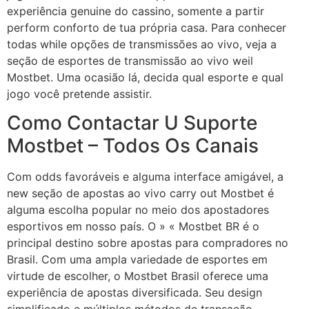
experiência genuine do cassino, somente a partir
perform conforto de tua própria casa. Para conhecer
todas while opções de transmissões ao vivo, veja a
seção de esportes de transmissão ao vivo weil
Mostbet. Uma ocasião lá, decida qual esporte e qual
jogo você pretende assistir.
Como Contactar U Suporte
Mostbet – Todos Os Canais
Com odds favoráveis e alguma interface amigável, a
new seção de apostas ao vivo carry out Mostbet é
alguma escolha popular no meio dos apostadores
esportivos em nosso país. O » « Mostbet BR é o
principal destino sobre apostas para compradores no
Brasil. Com uma ampla variedade de esportes em
virtude de escolher, o Mostbet Brasil oferece uma
experiência de apostas diversificada. Seu design
simplificado e múltiplos métodos de transação,