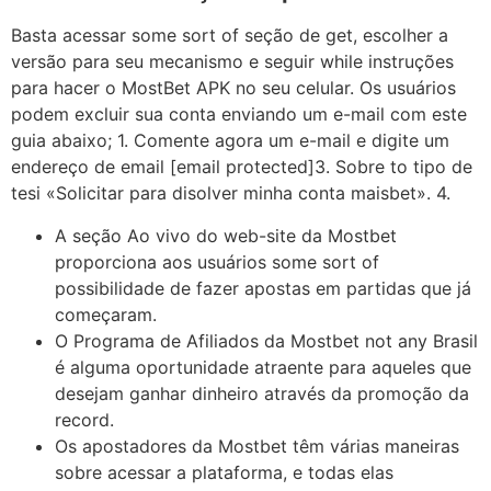
Basta acessar some sort of seção de get, escolher a
versão para seu mecanismo e seguir while instruções
para hacer o MostBet APK no seu celular. Os usuários
podem excluir sua conta enviando um e-mail com este
guia abaixo; 1. Comente agora um e-mail e digite um
endereço de email [email protected]3. Sobre to tipo de
tesi «Solicitar para disolver minha conta maisbet». 4.
A seção Ao vivo do web-site da Mostbet
proporciona aos usuários some sort of
possibilidade de fazer apostas em partidas que já
começaram.
O Programa de Afiliados da Mostbet not any Brasil
é alguma oportunidade atraente para aqueles que
desejam ganhar dinheiro através da promoção da
record.
Os apostadores da Mostbet têm várias maneiras
sobre acessar a plataforma, e todas elas