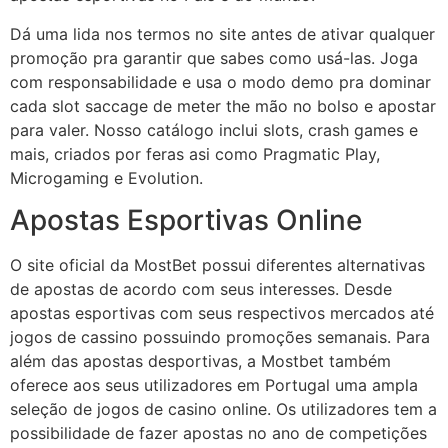
Dá uma lida nos termos no site antes de ativar qualquer
promoção pra garantir que sabes como usá-las. Joga
com responsabilidade e usa o modo demo pra dominar
cada slot saccage de meter the mão no bolso e apostar
para valer. Nosso catálogo inclui slots, crash games e
mais, criados por feras asi como Pragmatic Play,
Microgaming e Evolution.
Apostas Esportivas Online
O site oficial da MostBet possui diferentes alternativas
de apostas de acordo com seus interesses. Desde
apostas esportivas com seus respectivos mercados até
jogos de cassino possuindo promoções semanais. Para
além das apostas desportivas, a Mostbet também
oferece aos seus utilizadores em Portugal uma ampla
seleção de jogos de casino online. Os utilizadores tem a
possibilidade de fazer apostas no ano de competições