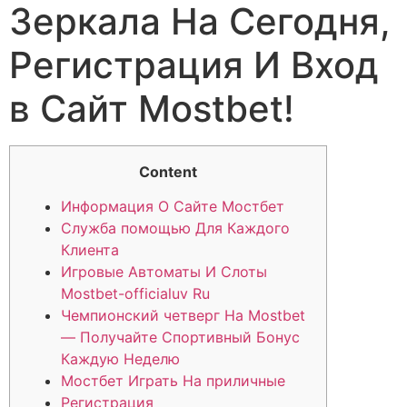
Зеркала На Сегодня,
Регистрация И Вход
в Сайт Mostbet!
Content
Информация О Сайте Мостбет
Служба помощью Для Каждого
Клиента
Игровые Автоматы И Слоты
Mostbet-officialuv Ru
Чемпионский четверг На Mostbet
— Получайте Спортивный Бонус
Каждую Неделю
Мостбет Играть На приличные
Регистрация