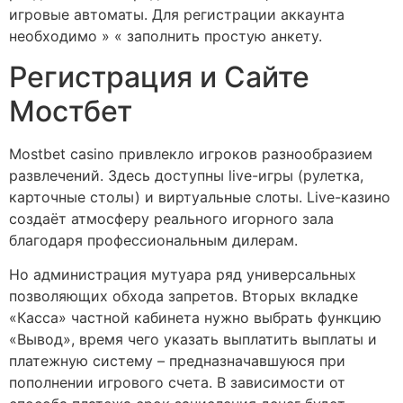
игровые автоматы. Для регистрации аккаунта
необходимо » « заполнить простую анкету.
Регистрация и Сайте
Мостбет
Mostbet casino привлекло игроков разнообразием
развлечений. Здесь доступны live-игры (рулетка,
карточные столы) и виртуальные слоты. Live-казино
создаёт атмосферу реального игорного зала
благодаря профессиональным дилерам.
Но администрация мутуара ряд универсальных
позволяющих обхода запретов. Вторых вкладке
«Касса» частной кабинета нужно выбрать функцию
«Вывод», время чего указать выплатить выплаты и
платежную систему – предназначавшуюся при
пополнении игрового счета. В зависимости от