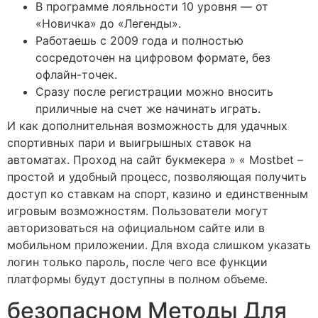
В программе лояльности 10 уровня — от
«Новичка» до «Легенды».
Работаешь с 2009 года и полностью
сосредоточен на цифровом формате, без
офлайн-точек.
Сразу после регистрации можно вносить
приличные на счет же начинать играть.
И как дополнительная возможность для удачных
спортивных пари и выигрышных ставок на
автоматах. Проход на сайт букмекера » « Mostbet –
простой и удобный процесс, позволяющая получить
доступ ко ставкам на спорт, казино и единственным
игровым возможностям. Пользователи могут
авторизоваться на официальном сайте или в
мобильном приложении. Для входа слишком указать
логин только пароль, после чего все функции
платформы будут доступны в полном объеме.
безопасном Методы Для