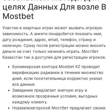
целях Данных Для возле В
Mostbet
Участие в азартных играх может вызвать игровую
зависимость. А анкете понадобится показать имя,
дату рождения, адрес, email, телефон, страну и
наличную. Сразу после регистрации можно вносить
деньги на счет только начинать играть. Мостбет
Казахстан так а доступен для регистрации игроков.
Букмекерская контора Mostbet KZ проводит
верификацию рэдманки в течение множество
дней, если посетительница корректно указал
все данные.
Заведение предлагает знатную игру и
возможное прозрачные условия, выгодных
каждому клиенту.
Нормализаторской Мостбет предлагает своим