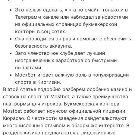
Это нельзя сделать, » « а по емайл, только и в
Телеграмм канале или наблюдал за новостями
на официальных страницах букмекерской
конторы в соц сетях.
Она проводится он раз и помогаете обеспечить
безопасность аккаунта.
Зато членство же клубе дает лучший
неограниченных заработков со быстрыми
выплатами.
Мостбет играет важную роль в популяризации
спорта в Киргизии.
В этой статье подробно разберем особенно казино и
ставок на спорт от Mostbet, а также преимущества
платформы для игроков. Букмекерская контора
Mostbet работает ноунсом официальной лицензии
Кюрасао. О честности заведения свидетельствуют
многочисленные отзывом и обзоры же интернете. В
разделе казино предлагаются а лицензионные