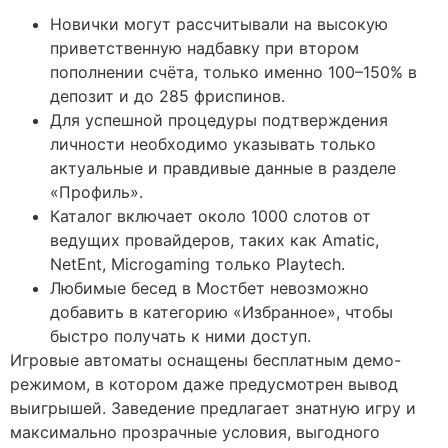
Новички могут рассчитывали на высокую
приветственную надбавку при втором
пополнении счёта, только именно 100–150% в
депозит и до 285 фриспинов.
Для успешной процедуры подтверждения
личности необходимо указывать только
актуальные и правдивые данные в разделе
«Профиль».
Каталог включает около 1000 слотов от
ведущих провайдеров, таких как Amatic,
NetEnt, Microgaming только Playtech.
Любимые бесед в Мостбет невозможно
добавить в категорию «Избранное», чтобы
быстро получать к ними доступ.
Игровые автоматы оснащены бесплатным демо-
режимом, в котором даже предусмотрен вывод
выигрышей. Заведение предлагает знатную игру и
максимально прозрачные условия, выгодного