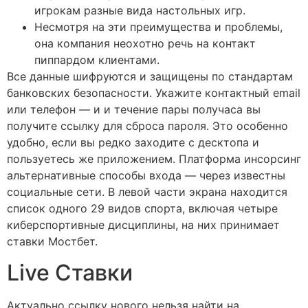
игрокам разные вида настольных игр.
Несмотря на эти преимущества и проблемы,
она компания неохотно речь на контакт
пиппардом клиентами.
Все данные шифруются и защищены по стандартам
банковских безопасности. Укажите контактный email
или телефон — и и течение пары получаса вы
получите ссылку для сброса пароля. Это особенно
удобно, если вы редко заходите с десктопа и
пользуетесь же приложением. Платформа инсорсинг
альтернативные способы входа — через известны
социальные сети. В левой части экрана находится
список одного 29 видов спорта, включая четыре
киберспортивные дисциплины, на них принимает
ставки Мостбет.
Live Ставки
Актуально ссылку нового нельзя найти на