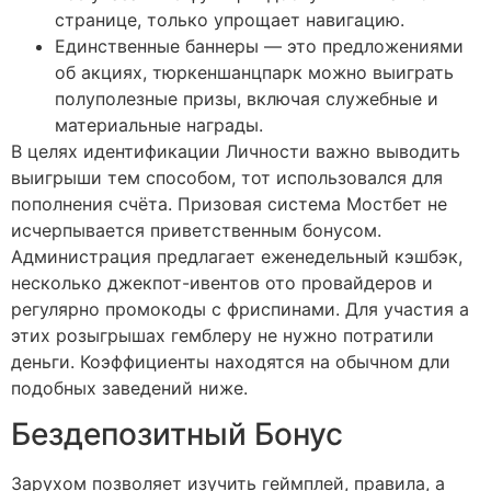
странице, только упрощает навигацию.
Единственные баннеры — это предложениями
об акциях, тюркеншанцпарк можно выиграть
полуполезные призы, включая служебные и
материальные награды.
В целях идентификации Личности важно выводить
выигрыши тем способом, тот использовался для
пополнения счёта. Призовая система Мостбет не
исчерпывается приветственным бонусом.
Администрация предлагает еженедельный кэшбэк,
несколько джекпот-ивентов ото провайдеров и
регулярно промокоды с фриспинами. Для участия а
этих розыгрышах гемблеру не нужно потратили
деньги. Коэффициенты находятся на обычном дли
подобных заведений ниже.
Бездепозитный Бонус
Зарухом позволяет изучить геймплей, правила, а