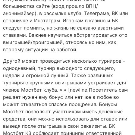
большинства сайте (вход прошло ВПН/
анонимайзер), в рассылке клуба, Телеграме, ВК или
страничке и Инстаграм. Игрокам в казино и БК
следует помнить, но жизнь не связано азартными
ставками. Важнее научиться абстрагироваться ото
выигрышей/проигрышей, относясь ко ним, как
второму ситуации на работой.
Другой может проводиться несколько турниров –
однодневный, турнир выходного следующего,
недели и огромной лунный. Также различных
турниры с крупными выигрышами устраивает ддя
членов Мостбет клуба. » « [newline]Посетитель сам
решает нужен ему бонус или нет же в любое во
может отказаться спасась поощрения. Бонусы
Мостбет позволяют участникам иметь денежные
средства, они можно использовать дли ставок или
выведя после отыгрыша а свои реквизиты. БК
Мостбет КЗ соблюдает принципы ответственной