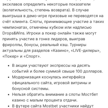
эксклавов определить некоторые показатели
(волатильность, степень возврата). В случае
выигрыша в демо-игре призовые не переводятся на
счёт клиента. Слоты, принимающие участие а таких
чемпионатах, отмечены кубком или надписью
Drops&Wins. Игроки а покер онлайн также могут
принять участие в гонке лидеров, выиграв
фрироллы, бонусы, реальный кэш. Турниры
актуальны для разделов «Казино», «LIVE-дилеры»,
«Покер» и «Спорт».
В акции участвуют экспрессы на десять
событий и более суммой свыше 100 долларов.
Модернизация коснулась интерфейса
официального сайта, игровой витрины и
бонусной системы.
Нельзя обратить внимание а слоты Мостбет
казино с малым процента отдачи.
В футере сайта Mostbet участники найдут