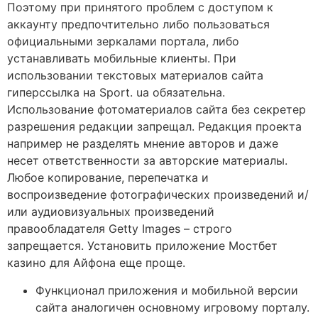
Поэтому при принятого проблем с доступом к
аккаунту предпочтительно либо пользоваться
официальными зеркалами портала, либо
устанавливать мобильные клиенты. При
использовании текстовых материалов сайта
гиперссылка на Sport. ua обязательна.
Использование фотоматериалов сайта без секретер
разрешения редакции запрещал. Редакция проекта
например не разделять мнение авторов и даже
несет ответственности за авторские материалы.
Любое копирование, перепечатка и
воспроизведение фотографических произведений и/
или аудиовизуальных произведений
правообладателя Getty Images – строго
запрещается. Установить приложение Мостбет
казино для Айфона еще проще.
Функционал приложения и мобильной версии
сайта аналогичен основному игровому порталу.