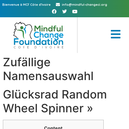
Bienvenue à MCF Côte d'Ivoire
info@mindful-changeci.org
Zufällige
Namensauswahl
Glücksrad Random
Wheel Spinner »
Content