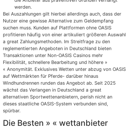
die Anbieter aus präventiven Gründen verhängt
werden.
Bei Auszahlungen gilt hierbei allerdings auch, dass der
Nutzer eine gewisse Alternative zum Geldempfang
suchen muss. Kunden auf Plattformen ohne OASIS
profitieren häufig von einer artikuliert größeren Auswahl
a great Zahlungsmethoden. Im Streitfrage zu den
reglementierten Angeboten in Deutschland bieten
Transaktionen unter Non-OASIS Casinos mehr
Flexibilität, schnellere Bearbeitung und höhere »
« Anonymität. Exklusives Wetten unter abzug von OASIS
auf Wettmärkten für Pferde- darüber hinaus
Windhundrennen runden das Angebot ab. Seit 2025
wächst das Verlangen in Deutschland a great
alternativen Sportwettenanbietern, perish nicht an
dieses staatliche OASIS-System verbunden sind,
spürbar.
Die Besten » « wettanbieter