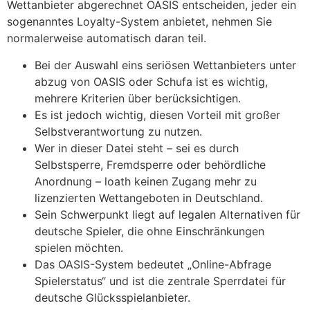
Wettanbieter abgerechnet OASIS entscheiden, jeder ein
sogenanntes Loyalty-System anbietet, nehmen Sie
normalerweise automatisch daran teil.
Bei der Auswahl eins seriösen Wettanbieters unter
abzug von OASIS oder Schufa ist es wichtig,
mehrere Kriterien über berücksichtigen.
Es ist jedoch wichtig, diesen Vorteil mit großer
Selbstverantwortung zu nutzen.
Wer in dieser Datei steht – sei es durch
Selbstsperre, Fremdsperre oder behördliche
Anordnung – loath keinen Zugang mehr zu
lizenzierten Wettangeboten in Deutschland.
Sein Schwerpunkt liegt auf legalen Alternativen für
deutsche Spieler, die ohne Einschränkungen
spielen möchten.
Das OASIS-System bedeutet „Online-Abfrage
Spielerstatus“ und ist die zentrale Sperrdatei für
deutsche Glücksspielanbieter.