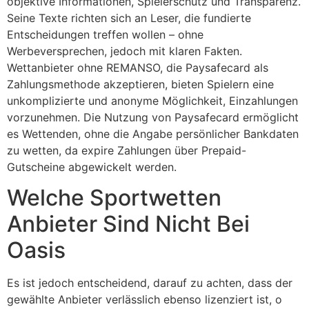
objektive Informationen, Spielerschutz und Transparenz.
Seine Texte richten sich an Leser, die fundierte
Entscheidungen treffen wollen – ohne
Werbeversprechen, jedoch mit klaren Fakten.
Wettanbieter ohne REMANSO, die Paysafecard als
Zahlungsmethode akzeptieren, bieten Spielern eine
unkomplizierte und anonyme Möglichkeit, Einzahlungen
vorzunehmen. Die Nutzung von Paysafecard ermöglicht
es Wettenden, ohne die Angabe persönlicher Bankdaten
zu wetten, da expire Zahlungen über Prepaid-
Gutscheine abgewickelt werden.
Welche Sportwetten
Anbieter Sind Nicht Bei
Oasis
Es ist jedoch entscheidend, darauf zu achten, dass der
gewählte Anbieter verlässlich ebenso lizenziert ist, o