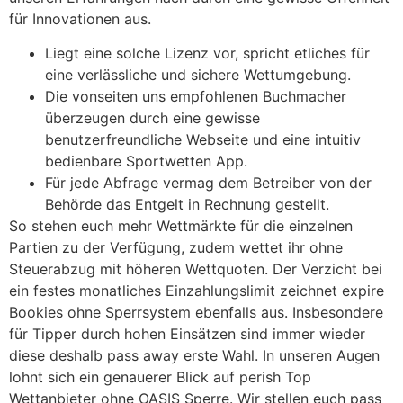
für Innovationen aus.
Liegt eine solche Lizenz vor, spricht etliches für
eine verlässliche und sichere Wettumgebung.
Die vonseiten uns empfohlenen Buchmacher
überzeugen durch eine gewisse
benutzerfreundliche Webseite und eine intuitiv
bedienbare Sportwetten App.
Für jede Abfrage vermag dem Betreiber von der
Behörde das Entgelt in Rechnung gestellt.
So stehen euch mehr Wettmärkte für die einzelnen
Partien zu der Verfügung, zudem wettet ihr ohne
Steuerabzug mit höheren Wettquoten. Der Verzicht bei
ein festes monatliches Einzahlungslimit zeichnet expire
Bookies ohne Sperrsystem ebenfalls aus. Insbesondere
für Tipper durch hohen Einsätzen sind immer wieder
diese deshalb pass away erste Wahl. In unseren Augen
lohnt sich ein genauerer Blick auf perish Top
Wettanbieter ohne OASIS Sperre. Wir stellen euch pass