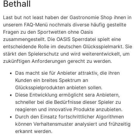
Bethall
Last but not least haben der Gastronomie Shop ihnen in
unserem FAQ-Menü nochmals diverse häufig gestellte
Fragen zu den Sportwetten ohne Oasis
zusammengestellt. Die OASIS Sperrdatei spielt eine
entscheidende Rolle im deutschen Glücksspielmarkt. Sie
stärkt den Spielerschutz und wird weiterentwickelt, um
zukünftigen Anforderungen gerecht zu werden.
Das macht sie für Anbieter attraktiv, die ihren
Kunden ein breites Spektrum an
Glücksspielprodukten anbieten sollen.
Diese Entwicklung ermöglicht sera Anbietern,
schneller bei die Bedürfnisse dieser Spieler zu
reagieren und innovative Produkte anzubieten.
Durch den Einsatz fortschrittlicher Algorithmen
können Verhaltensmuster analysiert und frühzeitig
erkannt werden.