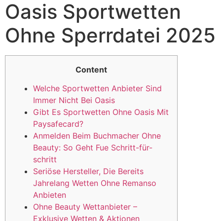
Oasis Sportwetten
Ohne Sperrdatei 2025
Content
Welche Sportwetten Anbieter Sind
Immer Nicht Bei Oasis
Gibt Es Sportwetten Ohne Oasis Mit
Paysafecard?
Anmelden Beim Buchmacher Ohne
Beauty: So Geht Fue Schritt-für-
schritt
Seriöse Hersteller, Die Bereits
Jahrelang Wetten Ohne Remanso
Anbieten
Ohne Beauty Wettanbieter –
Exklusive Wetten & Aktionen