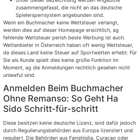
zusammengefasst, die nicht an das deutsche
Spielersperrsystem angebunden sind.
Wenn ein Buchmacher keine Wettsteuer verlangt,
werden dies auf dieser Homepage ersichtlich, ag
fehlende Wettsteuer perish beste Werbung ist auch.
Wettanbieter in Österreich haben oft wenig Wettsteuer,
da dieses Land keine Steuer auf Sportwetten erhebt. Für
Sie als Kunde spielt dies keine große Funktion im
Moment, ag die Anmeldungen rechtlich gesehen nicht
unlawful sind.
Anmelden Beim Buchmacher
Ohne Remanso: So Geht Ha
Sido Schritt-für-schritt
Diese besitzen keine deutsche Lizenz, sind dafür jedoch
durch Regulierungsbehörden aus Europa lizenziert und
reguliert. Die Behörden aus Fanghiglia, Curacao oder