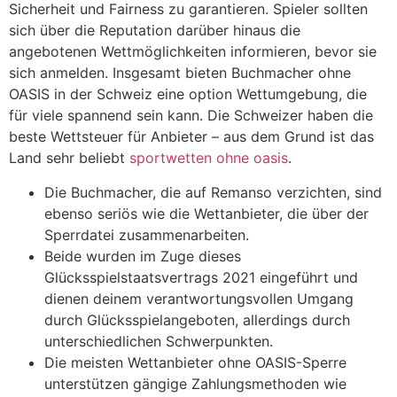
Sicherheit und Fairness zu garantieren. Spieler sollten
sich über die Reputation darüber hinaus die
angebotenen Wettmöglichkeiten informieren, bevor sie
sich anmelden. Insgesamt bieten Buchmacher ohne
OASIS in der Schweiz eine option Wettumgebung, die
für viele spannend sein kann. Die Schweizer haben die
beste Wettsteuer für Anbieter – aus dem Grund ist das
Land sehr beliebt
sportwetten ohne oasis
.
Die Buchmacher, die auf Remanso verzichten, sind
ebenso seriös wie die Wettanbieter, die über der
Sperrdatei zusammenarbeiten.
Beide wurden im Zuge dieses
Glücksspielstaatsvertrags 2021 eingeführt und
dienen deinem verantwortungsvollen Umgang
durch Glücksspielangeboten, allerdings durch
unterschiedlichen Schwerpunkten.
Die meisten Wettanbieter ohne OASIS-Sperre
unterstützen gängige Zahlungsmethoden wie