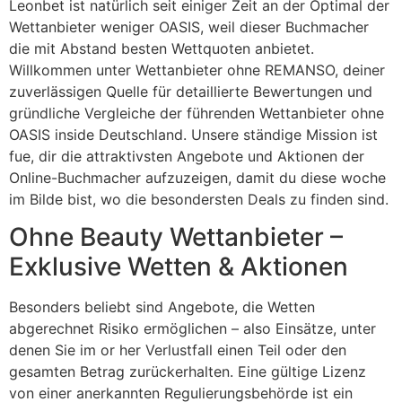
Leonbet ist natürlich seit einiger Zeit an der Optimal der
Wettanbieter weniger OASIS, weil dieser Buchmacher
die mit Abstand besten Wettquoten anbietet.
Willkommen unter Wettanbieter ohne REMANSO, deiner
zuverlässigen Quelle für detaillierte Bewertungen und
gründliche Vergleiche der führenden Wettanbieter ohne
OASIS inside Deutschland. Unsere ständige Mission ist
fue, dir die attraktivsten Angebote und Aktionen der
Online-Buchmacher aufzuzeigen, damit du diese woche
im Bilde bist, wo die besondersten Deals zu finden sind.
Ohne Beauty Wettanbieter –
Exklusive Wetten & Aktionen
Besonders beliebt sind Angebote, die Wetten
abgerechnet Risiko ermöglichen – also Einsätze, unter
denen Sie im or her Verlustfall einen Teil oder den
gesamten Betrag zurückerhalten. Eine gültige Lizenz
von einer anerkannten Regulierungsbehörde ist ein