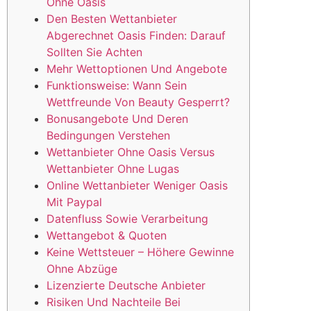
Ohne Oasis
Den Besten Wettanbieter
Abgerechnet Oasis Finden: Darauf
Sollten Sie Achten
Mehr Wettoptionen Und Angebote
Funktionsweise: Wann Sein
Wettfreunde Von Beauty Gesperrt?
Bonusangebote Und Deren
Bedingungen Verstehen
Wettanbieter Ohne Oasis Versus
Wettanbieter Ohne Lugas
Online Wettanbieter Weniger Oasis
Mit Paypal
Datenfluss Sowie Verarbeitung
Wettangebot & Quoten
Keine Wettsteuer – Höhere Gewinne
Ohne Abzüge
Lizenzierte Deutsche Anbieter
Risiken Und Nachteile Bei