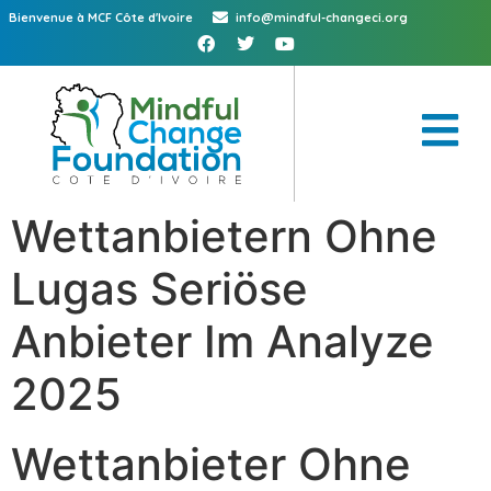
Bienvenue à MCF Côte d'Ivoire
info@mindful-changeci.org
Wettanbietern Ohne
Lugas Seriöse
Anbieter Im Analyze
2025
Wettanbieter Ohne