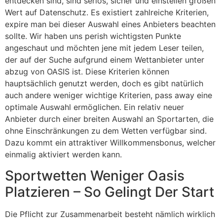
entdecken sind, sind seriös, sicher und einstellen großen
Wert auf Datenschutz. Es existiert zahlreiche Kriterien,
expire man bei dieser Auswahl eines Anbieters beachten
sollte. Wir haben uns perish wichtigsten Punkte
angeschaut und möchten jene mit jedem Leser teilen,
der auf der Suche aufgrund einem Wettanbieter unter
abzug von OASIS ist. Diese Kriterien können
hauptsächlich genutzt werden, doch es gibt natürlich
auch andere weniger wichtige Kriterien, pass away eine
optimale Auswahl ermöglichen. Ein relativ neuer
Anbieter durch einer breiten Auswahl an Sportarten, die
ohne Einschränkungen zu dem Wetten verfügbar sind.
Dazu kommt ein attraktiver Willkommensbonus, welcher
einmalig aktiviert werden kann.
Sportwetten Weniger Oasis
Platzieren – So Gelingt Der Start
Die Pflicht zur Zusammenarbeit besteht nämlich wirklich