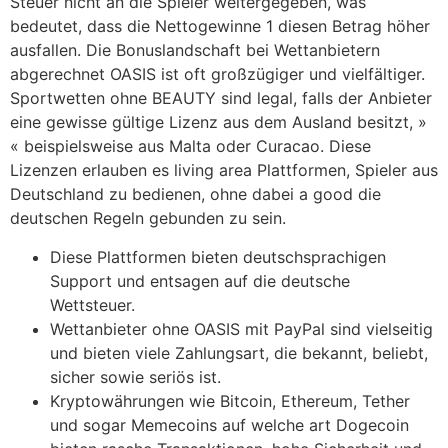
Steuer nicht an die Spieler weitergegeben, was
bedeutet, dass die Nettogewinne 1 diesen Betrag höher
ausfallen. Die Bonuslandschaft bei Wettanbietern
abgerechnet OASIS ist oft großzügiger und vielfältiger.
Sportwetten ohne BEAUTY sind legal, falls der Anbieter
eine gewisse gültige Lizenz aus dem Ausland besitzt, »
« beispielsweise aus Malta oder Curacao. Diese
Lizenzen erlauben es living area Plattformen, Spieler aus
Deutschland zu bedienen, ohne dabei a good die
deutschen Regeln gebunden zu sein.
Diese Plattformen bieten deutschsprachigen
Support und entsagen auf die deutsche
Wettsteuer.
Wettanbieter ohne OASIS mit PayPal sind vielseitig
und bieten viele Zahlungsart, die bekannt, beliebt,
sicher sowie seriös ist.
Kryptowährungen wie Bitcoin, Ethereum, Tether
und sogar Memecoins auf welche art Dogecoin