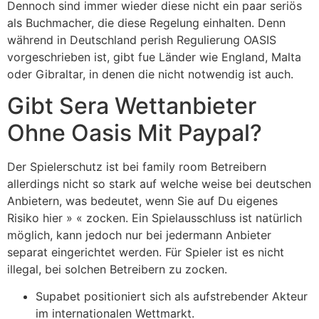
Dennoch sind immer wieder diese nicht ein paar seriös
als Buchmacher, die diese Regelung einhalten. Denn
während in Deutschland perish Regulierung OASIS
vorgeschrieben ist, gibt fue Länder wie England, Malta
oder Gibraltar, in denen die nicht notwendig ist auch.
Gibt Sera Wettanbieter
Ohne Oasis Mit Paypal?
Der Spielerschutz ist bei family room Betreibern
allerdings nicht so stark auf welche weise bei deutschen
Anbietern, was bedeutet, wenn Sie auf Du eigenes
Risiko hier » « zocken. Ein Spielausschluss ist natürlich
möglich, kann jedoch nur bei jedermann Anbieter
separat eingerichtet werden. Für Spieler ist es nicht
illegal, bei solchen Betreibern zu zocken.
Supabet positioniert sich als aufstrebender Akteur
im internationalen Wettmarkt.