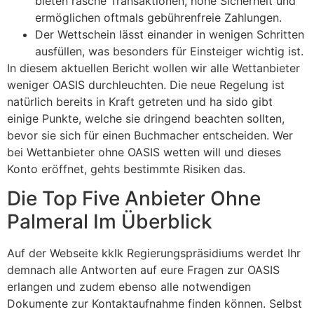
bieten rasche Transaktionen, hohe Sicherheit und
ermöglichen oftmals gebührenfreie Zahlungen.
Der Wettschein lässt einander in wenigen Schritten
ausfüllen, was besonders für Einsteiger wichtig ist.
In diesem aktuellen Bericht wollen wir alle Wettanbieter
weniger OASIS durchleuchten. Die neue Regelung ist
natürlich bereits in Kraft getreten und ha sido gibt
einige Punkte, welche sie dringend beachten sollten,
bevor sie sich für einen Buchmacher entscheiden. Wer
bei Wettanbieter ohne OASIS wetten will und dieses
Konto eröffnet, gehts bestimmte Risiken das.
Die Top Five Anbieter Ohne
Palmeral Im Überblick
Auf der Webseite kklk Regierungspräsidiums werdet Ihr
demnach alle Antworten auf eure Fragen zur OASIS
erlangen und zudem ebenso alle notwendigen
Dokumente zur Kontaktaufnahme finden können. Selbst