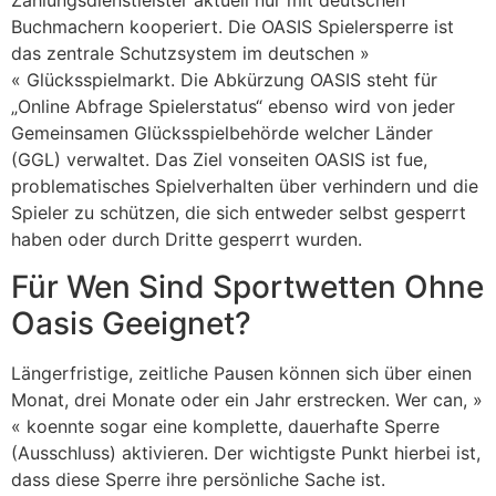
Zahlungsdienstleister aktuell nur mit deutschen
Buchmachern kooperiert. Die OASIS Spielersperre ist
das zentrale Schutzsystem im deutschen »
« Glücksspielmarkt. Die Abkürzung OASIS steht für
„Online Abfrage Spielerstatus“ ebenso wird von jeder
Gemeinsamen Glücksspielbehörde welcher Länder
(GGL) verwaltet. Das Ziel vonseiten OASIS ist fue,
problematisches Spielverhalten über verhindern und die
Spieler zu schützen, die sich entweder selbst gesperrt
haben oder durch Dritte gesperrt wurden.
Für Wen Sind Sportwetten Ohne
Oasis Geeignet?
Längerfristige, zeitliche Pausen können sich über einen
Monat, drei Monate oder ein Jahr erstrecken. Wer can, »
« koennte sogar eine komplette, dauerhafte Sperre
(Ausschluss) aktivieren. Der wichtigste Punkt hierbei ist,
dass diese Sperre ihre persönliche Sache ist.