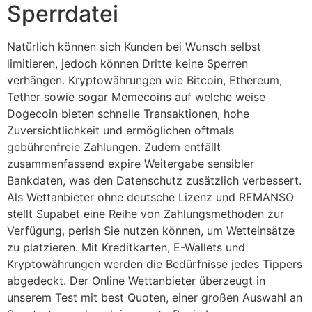
Sperrdatei
Natürlich können sich Kunden bei Wunsch selbst
limitieren, jedoch können Dritte keine Sperren
verhängen. Kryptowährungen wie Bitcoin, Ethereum,
Tether sowie sogar Memecoins auf welche weise
Dogecoin bieten schnelle Transaktionen, hohe
Zuversichtlichkeit und ermöglichen oftmals
gebührenfreie Zahlungen. Zudem entfällt
zusammenfassend expire Weitergabe sensibler
Bankdaten, was den Datenschutz zusätzlich verbessert.
Als Wettanbieter ohne deutsche Lizenz und REMANSO
stellt Supabet eine Reihe von Zahlungsmethoden zur
Verfügung, perish Sie nutzen können, um Wetteinsätze
zu platzieren. Mit Kreditkarten, E-Wallets und
Kryptowährungen werden die Bedürfnisse jedes Tippers
abgedeckt. Der Online Wettanbieter überzeugt in
unserem Test mit best Quoten, einer großen Auswahl an