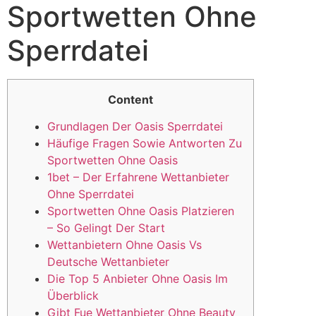
Sportwetten Ohne
Sperrdatei
Content
Grundlagen Der Oasis Sperrdatei
Häufige Fragen Sowie Antworten Zu
Sportwetten Ohne Oasis
1bet – Der Erfahrene Wettanbieter
Ohne Sperrdatei
Sportwetten Ohne Oasis Platzieren
– So Gelingt Der Start
Wettanbietern Ohne Oasis Vs
Deutsche Wettanbieter
Die Top 5 Anbieter Ohne Oasis Im
Überblick
Gibt Fue Wettanbieter Ohne Beauty