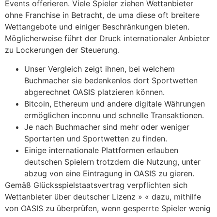
Events offerieren. Viele Spieler ziehen Wettanbieter
ohne Franchise in Betracht, de uma diese oft breitere
Wettangebote und einiger Beschränkungen bieten.
Möglicherweise führt der Druck internationaler Anbieter
zu Lockerungen der Steuerung.
Unser Vergleich zeigt ihnen, bei welchem
Buchmacher sie bedenkenlos dort Sportwetten
abgerechnet OASIS platzieren können.
Bitcoin, Ethereum und andere digitale Währungen
ermöglichen inconnu und schnelle Transaktionen.
Je nach Buchmacher sind mehr oder weniger
Sportarten und Sportwetten zu finden.
Einige internationale Plattformen erlauben
deutschen Spielern trotzdem die Nutzung, unter
abzug von eine Eintragung in OASIS zu gieren.
Gemäß Glücksspielstaatsvertrag verpflichten sich
Wettanbieter über deutscher Lizenz » « dazu, mithilfe
von OASIS zu überprüfen, wenn gesperrte Spieler wenig