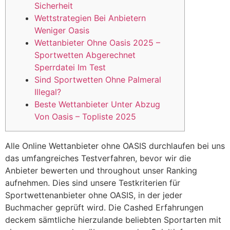
Sicherheit
Wettstrategien Bei Anbietern
Weniger Oasis
Wettanbieter Ohne Oasis 2025 –
Sportwetten Abgerechnet
Sperrdatei Im Test
Sind Sportwetten Ohne Palmeral
Illegal?
Beste Wettanbieter Unter Abzug
Von Oasis – Topliste 2025
Alle Online Wettanbieter ohne OASIS durchlaufen bei uns
das umfangreiches Testverfahren, bevor wir die
Anbieter bewerten und throughout unser Ranking
aufnehmen. Dies sind unsere Testkriterien für
Sportwettenanbieter ohne OASIS, in der jeder
Buchmacher geprüft wird. Die Cashed Erfahrungen
deckem sämtliche hierzulande beliebten Sportarten mit