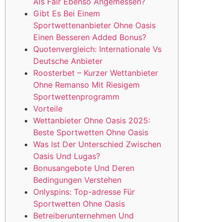
Als Fair Ebenso Angemessen?
Gibt Es Bei Einem
Sportwettenanbieter Ohne Oasis
Einen Besseren Added Bonus?
Quotenvergleich: Internationale Vs
Deutsche Anbieter
Roosterbet – Kurzer Wettanbieter
Ohne Remanso Mit Riesigem
Sportwettenprogramm
Vorteile
Wettanbieter Ohne Oasis 2025:
Beste Sportwetten Ohne Oasis
Was Ist Der Unterschied Zwischen
Oasis Und Lugas?
Bonusangebote Und Deren
Bedingungen Verstehen
Onlyspins: Top-adresse Für
Sportwetten Ohne Oasis
Betreiberunternehmen Und