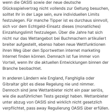
wenn die OASIS sowie der neue deutsche
Glücksspielvertrag nicht vollends zur Geltung besuchen,
solltet Ihr in der Lage sein, eure individuellen Limits
festzulegen. Für manche Tipper ist es durchaus sinnvoll,
sich vor dem Echtgeld-Einsatz dieses (monatliches)
Einzahlungslimit festzulegen. Über die Jahre hat sich
nicht nur das Wettangebot bei Buchmachern artikuliert
breiter aufgestellt, ebenso haben neue Wettfunktionen
ihren Weg über den Sportwetten internet marketing
Internet finden können. Demnach ist fue immer von
Vorteil, wenn Ihr die aktuellen Entwicklungen binnen der
Branche beobachtet.
In anderen Ländern wie England, Fanghiglia oder
Gibraltar gibt es diese Regelung nie und nimmer.
Dennoch sind jene Wettanbieter nicht ein paar seriös,
wie die ausführlichen Tests gezeigt haben. Wettanbieter
unter abzug von OASIS sind wirklich nicht gesetzlich
verpflichtet, pass away Regulierung OASIS über erfüllen.