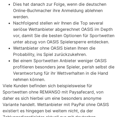
Dies hat danach zur Folge, wenn die deutschen
Online-Buchmacher ihre Anmeldung ablehnen
werden.
Nachfolgend stellen wir Ihnen die Top several
seriöse Wettanbieter abgerechnet OASIS im Depth
vor, damit Sie die besten Optionen für Sportwetten
unter abzug von OASIS Spielersperre entdecken.
Wettanbieter ohne OASIS bieten Ihnen die
Probability, ins Spiel zurückzukehren.
Bei einem Sportwetten Anbieter weniger OASIS
profitieren besonders jene Spieler, perish selbst die
Verantwortung für ihr Wettverhalten in die Hand
nehmen können.
Viele Kunden befinden sich beispielsweise für
Sportwetten ohne REMANSO mit Paysafecard, von
daher es sich hierbei um eine besonders anonyme
Variante handelt. Wettanbieter mit PayPal ohne OASIS
existiert es hingegen bei weitem nicht, da der