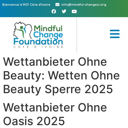
Bienvenue à MCF Côte d'Ivoire
info@mindful-changeci.org
Wettanbieter Ohne
Beauty: Wetten Ohne
Beauty Sperre 2025
Wettanbieter Ohne
Oasis 2025