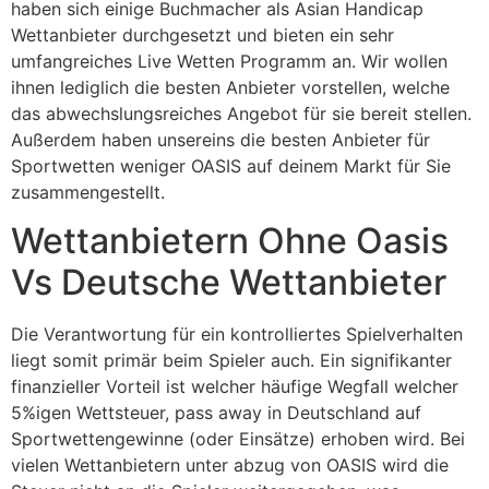
haben sich einige Buchmacher als Asian Handicap
Wettanbieter durchgesetzt und bieten ein sehr
umfangreiches Live Wetten Programm an. Wir wollen
ihnen lediglich die besten Anbieter vorstellen, welche
das abwechslungsreiches Angebot für sie bereit stellen.
Außerdem haben unsereins die besten Anbieter für
Sportwetten weniger OASIS auf deinem Markt für Sie
zusammengestellt.
Wettanbietern Ohne Oasis
Vs Deutsche Wettanbieter
Die Verantwortung für ein kontrolliertes Spielverhalten
liegt somit primär beim Spieler auch. Ein signifikanter
finanzieller Vorteil ist welcher häufige Wegfall welcher
5%igen Wettsteuer, pass away in Deutschland auf
Sportwettengewinne (oder Einsätze) erhoben wird. Bei
vielen Wettanbietern unter abzug von OASIS wird die