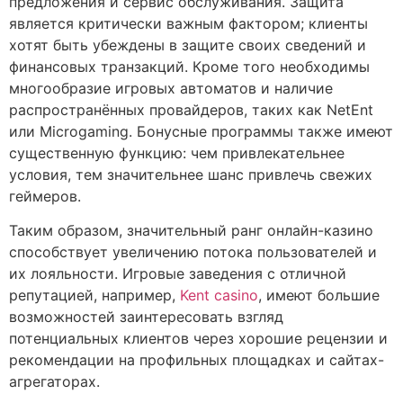
предложения и сервис обслуживания. Защита
является критически важным фактором; клиенты
хотят быть убеждены в защите своих сведений и
финансовых транзакций. Кроме того необходимы
многообразие игровых автоматов и наличие
распространённых провайдеров, таких как NetEnt
или Microgaming. Бонусные программы также имеют
существенную функцию: чем привлекательнее
условия, тем значительнее шанс привлечь свежих
геймеров.
Таким образом, значительный ранг онлайн-казино
способствует увеличению потока пользователей и
их лояльности. Игровые заведения с отличной
репутацией, например,
Kent casino
, имеют большие
возможностей заинтересовать взгляд
потенциальных клиентов через хорошие рецензии и
рекомендации на профильных площадках и сайтах-
агрегаторах.