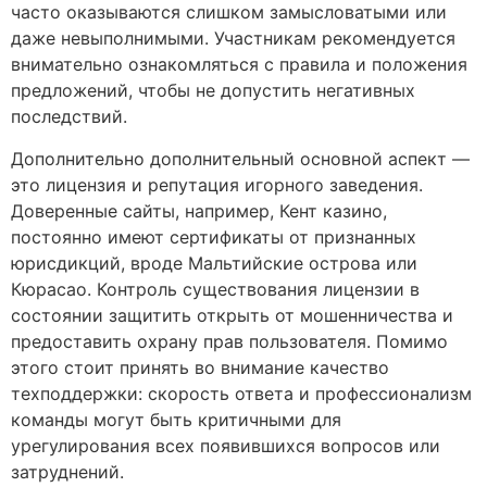
часто оказываются слишком замысловатыми или
даже невыполнимыми. Участникам рекомендуется
внимательно ознакомляться с правила и положения
предложений, чтобы не допустить негативных
последствий.
Дополнительно дополнительный основной аспект —
это лицензия и репутация игорного заведения.
Доверенные сайты, например, Кент казино,
постоянно имеют сертификаты от признанных
юрисдикций, вроде Мальтийские острова или
Кюрасао. Контроль существования лицензии в
состоянии защитить открыть от мошенничества и
предоставить охрану прав пользователя. Помимо
этого стоит принять во внимание качество
техподдержки: скорость ответа и профессионализм
команды могут быть критичными для
урегулирования всех появившихся вопросов или
затруднений.