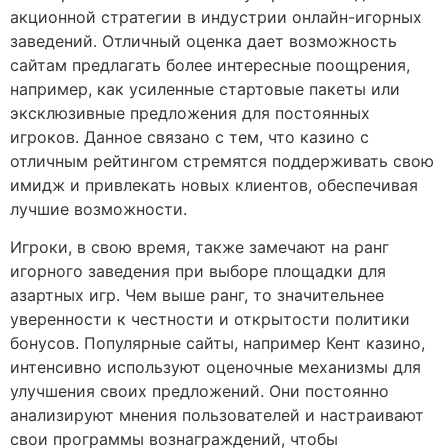
акционной стратегии в индустрии онлайн-игорных
заведений. Отличный оценка дает возможность
сайтам предлагать более интересные поощрения,
например, как усиленные стартовые пакеты или
эксклюзивные предложения для постоянных
игроков. Данное связано с тем, что казино с
отличным рейтингом стремятся поддерживать свою
имидж и привлекать новых клиентов, обеспечивая
лучшие возможности.
Игроки, в свою время, также замечают на ранг
игорного заведения при выборе площадки для
азартных игр. Чем выше ранг, то значительнее
уверенности к честности и открытости политики
бонусов. Популярные сайты, например Кент казино,
интенсивно используют оценочные механизмы для
улучшения своих предложений. Они постоянно
анализируют мнения пользователей и настраивают
свои программы вознаграждений, чтобы