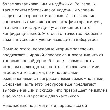
более захватывающим и надёжным. Во-первых,
такие сайты обеспечивают надежный уровень
защиты и сохранности данных. Использование
современных методов криптографии гарантирует,
что личная информация участников остается
конфиденциальной. Это обстоятельство особенно
важно в условиях увеличивающихся киберугроз.
Помимо этого, передовые игорные заведения
предлагают широкий ассортимент азартных игр от
топовых провайдеров. Это дает возможность
игрокам наслаждаться не только классическими
игровыми машинами, но и новейшими
развлечениями с прогрессивными возможностями.
Основная часть этих ресурсов ещё предлагают
выгодные акции и скидки, что превращает геймплей
ещё более интересной для участников.
Невозможно не заметить о первоклассной