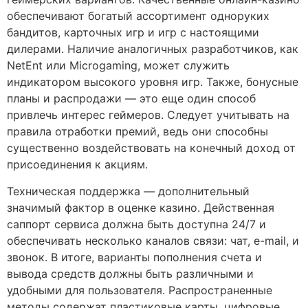
обеспечивают богатый ассортимент одноруких
бандитов, карточных игр и игр с настоящими
дилерами. Наличие аналогичных разработчиков, как
NetEnt или Microgaming, может служить
индикатором высокого уровня игр. Также, бонусные
планы и распродажи — это еще один способ
привлечь интерес геймеров. Следует учитывать на
правила отработки премий, ведь они способны
существенно воздействовать на конечный доход от
присоединения к акциям.
Техническая поддержка — дополнительный
значимый фактор в оценке казино. Действенная
саппорт сервиса должна быть доступна 24/7 и
обеспечивать несколько каналов связи: чат, e-mail, и
звонок. В итоге, варианты пополнения счета и
вывода средств должны быть различными и
удобными для пользователя. Распространенные
методы содержат пластиковые карты, цифровые