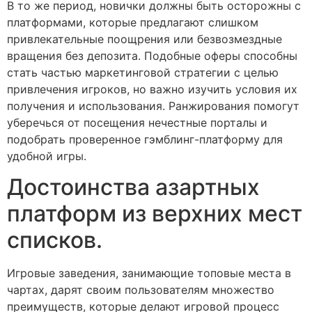
В то же период, новички должны быть осторожны с
платформами, которые предлагают слишком
привлекательные поощрения или безвозмездные
вращения без депозита. Подобные оферы способны
стать частью маркетинговой стратегии с целью
привлечения игроков, но важно изучить условия их
получения и использования. Ранжирования помогут
уберечься от посещения нечестные порталы и
подобрать проверенное гэмблинг-платформу для
удобной игры.
Достоинства азартных
платформ из верхних мест
списков.
Игровые заведения, занимающие топовые места в
чартах, дарят своим пользователям множество
преимуществ, которые делают игровой процесс