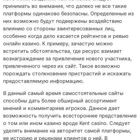
принимать во внимание, что далеко не все такие
платформы одинаково безопасны. Определенные из
них возможно будут подвержены воздействию
влиянию со стороны заинтересованных лиц,
особенно когда дело касается рейтингов и ревью
онлайн казино. К примеру, зачастую можно
встретить обстоятельства, где ресурс взимает
вознаграждение за привлечение нового участника,
привлеченного через их сайт. Такое возможно
порождать столкновение пристрастий и искажать
предоставляемую информацию.
В данный самый время самостоятельные сайты
способны дать более обширный ассортимент
мнений и комментариев игроков. Данное дает
возможность получить всестороннее представление
о том или ином казино вроде Kent casino. Следует
уделять внимание на авторитет самой платформы,
ее историю и рецензии клиентов о ней. В