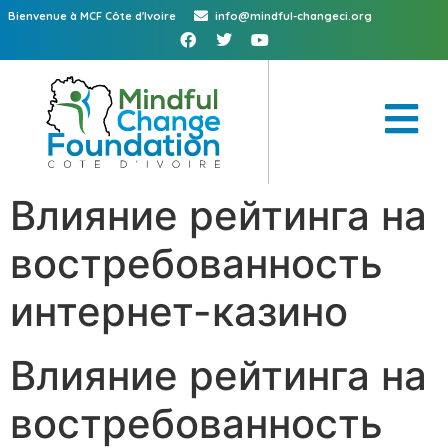
Bienvenue à MCF Côte d'Ivoire
info@mindful-changeci.org
Влияние рейтинга на
востребованность
интернет-казино
Влияние рейтинга на
востребованность