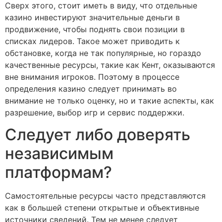
Сверх этого, стоит иметь в виду, что отдельные
казино инвестируют значительные деньги в
продвижение, чтобы поднять свои позиции в
списках лидеров. Такое может приводить к
обстановке, когда не так популярные, но гораздо
качественные ресурсы, такие как Кент, оказываются
вне внимания игроков. Поэтому в процессе
определения казино следует принимать во
внимание не только оценку, но и такие аспекты, как
разрешение, выбор игр и сервис поддержки.
Следует либо доверять
независимым
платформам?
Самостоятельные ресурсы часто представляются
как в большей степени открытые и объективные
источники сведений. Тем не менее следует