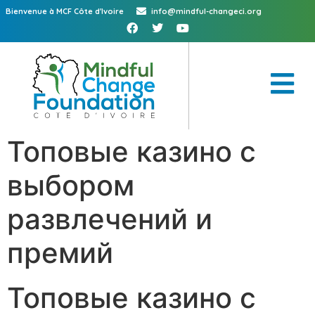
Bienvenue à MCF Côte d'Ivoire
info@mindful-changeci.org
Топовые казино с
выбором
развлечений и
премий
Топовые казино с