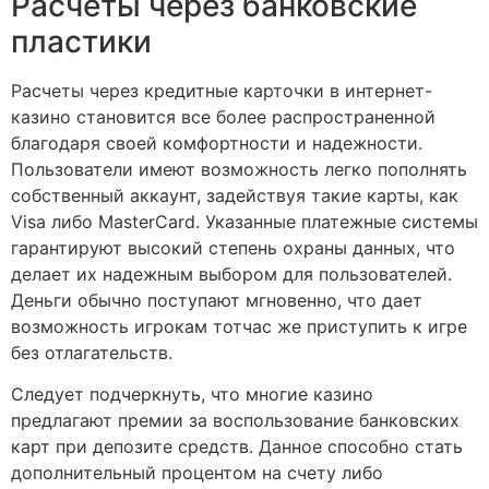
Расчеты через банковские
пластики
Расчеты через кредитные карточки в интернет-
казино становится все более распространенной
благодаря своей комфортности и надежности.
Пользователи имеют возможность легко пополнять
собственный аккаунт, задействуя такие карты, как
Visa либо MasterCard. Указанные платежные системы
гарантируют высокий степень охраны данных, что
делает их надежным выбором для пользователей.
Деньги обычно поступают мгновенно, что дает
возможность игрокам тотчас же приступить к игре
без отлагательств.
Следует подчеркнуть, что многие казино
предлагают премии за воспользование банковских
карт при депозите средств. Данное способно стать
дополнительный процентом на счету либо