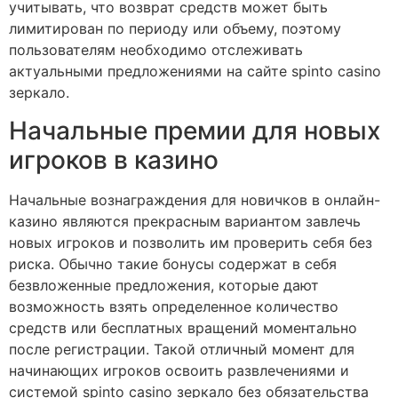
учитывать, что возврат средств может быть
лимитирован по периоду или объему, поэтому
пользователям необходимо отслеживать
актуальными предложениями на сайте spinto casino
зеркало.
Начальные премии для новых
игроков в казино
Начальные вознаграждения для новичков в онлайн-
казино являются прекрасным вариантом завлечь
новых игроков и позволить им проверить себя без
риска. Обычно такие бонусы содержат в себя
безвложенные предложения, которые дают
возможность взять определенное количество
средств или бесплатных вращений моментально
после регистрации. Такой отличный момент для
начинающих игроков освоить развлечениями и
системой spinto casino зеркало без обязательства