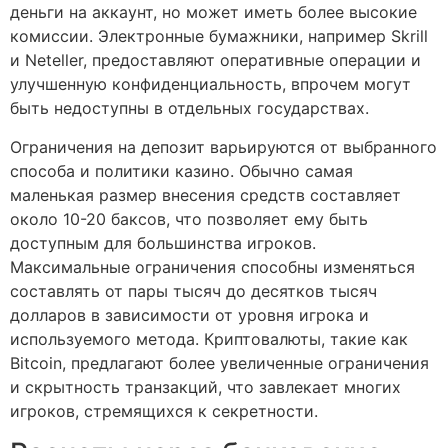
деньги на аккаунт, но может иметь более высокие
комиссии. Электронные бумажники, например Skrill
и Neteller, предоставляют оперативные операции и
улучшенную конфиденциальность, впрочем могут
быть недоступны в отдельных государствах.
Ограничения на депозит варьируются от выбранного
способа и политики казино. Обычно самая
маленькая размер внесения средств составляет
около 10-20 баксов, что позволяет ему быть
доступным для большинства игроков.
Максимальные ограничения способны изменяться
составлять от пары тысяч до десятков тысяч
долларов в зависимости от уровня игрока и
используемого метода. Криптовалюты, такие как
Bitcoin, предлагают более увеличенные ограничения
и скрытность транзакций, что завлекает многих
игроков, стремящихся к секретности.