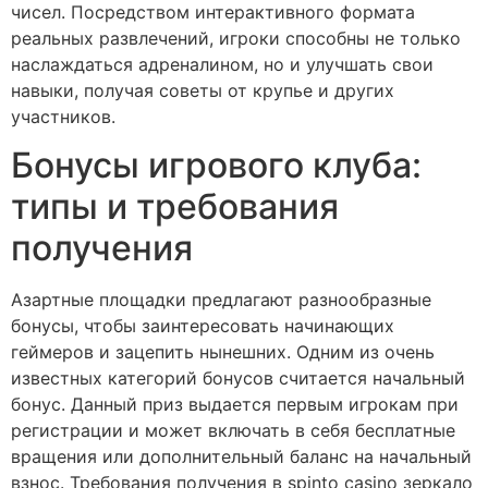
чисел. Посредством интерактивного формата
реальных развлечений, игроки способны не только
наслаждаться адреналином, но и улучшать свои
навыки, получая советы от крупье и других
участников.
Бонусы игрового клуба:
типы и требования
получения
Азартные площадки предлагают разнообразные
бонусы, чтобы заинтересовать начинающих
геймеров и зацепить нынешних. Одним из очень
известных категорий бонусов считается начальный
бонус. Данный приз выдается первым игрокам при
регистрации и может включать в себя бесплатные
вращения или дополнительный баланс на начальный
взнос. Требования получения в spinto casino зеркало