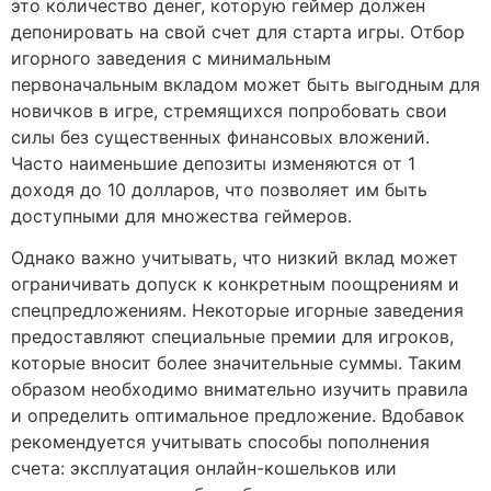
это количество денег, которую геймер должен
депонировать на свой счет для старта игры. Отбор
игорного заведения с минимальным
первоначальным вкладом может быть выгодным для
новичков в игре, стремящихся попробовать свои
силы без существенных финансовых вложений.
Часто наименьшие депозиты изменяются от 1
доходя до 10 долларов, что позволяет им быть
доступными для множества геймеров.
Однако важно учитывать, что низкий вклад может
ограничивать допуск к конкретным поощрениям и
спецпредложениям. Некоторые игорные заведения
предоставляют специальные премии для игроков,
которые вносит более значительные суммы. Таким
образом необходимо внимательно изучить правила
и определить оптимальное предложение. Вдобавок
рекомендуется учитывать способы пополнения
счета: эксплуатация онлайн-кошельков или