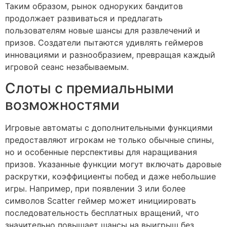
Таким образом, рынок одноруких бандитов
продолжает развиваться и предлагать
пользователям новые шансы для развлечений и
призов. Создатели пытаются удивлять геймеров
инновациями и разнообразием, превращая каждый
игровой сеанс незабываемым.
Слоты с премиальными
возможностями
Игровые автоматы с дополнительными функциями
предоставляют игрокам не только обычные спины,
но и особенные перспективы для наращивания
призов. Указанные функции могут включать даровые
раскрутки, коэффициенты побед и даже небольшие
игры. Например, при появлении 3 или более
символов Scatter геймер может инициировать
последовательность бесплатных вращений, что
значительно повышает шансы на выигрыш без