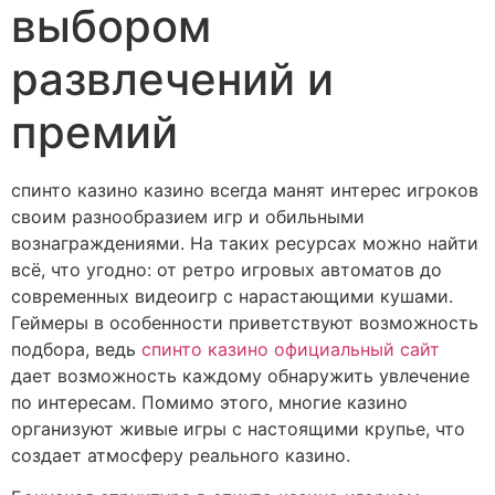
выбором
развлечений и
премий
спинто казино казино всегда манят интерес игроков
своим разнообразием игр и обильными
вознаграждениями. На таких ресурсах можно найти
всё, что угодно: от ретро игровых автоматов до
современных видеоигр с нарастающими кушами.
Геймеры в особенности приветствуют возможность
подбора, ведь
спинто казино официальный сайт
дает возможность каждому обнаружить увлечение
по интересам. Помимо этого, многие казино
организуют живые игры с настоящими крупье, что
создает атмосферу реального казино.