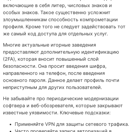
включающие в себя литер, числовых знаков и
особых знаков. Такое существенно усложнит
злоумышленникам способность компрометации
профиля. Кроме того не следует задействовать тот
же самый код доступа для отдельных услуг.
Многие актуальные игорные заведения
предоставляют дополнительную идентификацию
(2FA), которая вносит повышенный слой
безопасности. Она просит введения шифра,
направленного на телефон, после введения
основного пароля. Данное делает профиль почти
неприступным для других пользователей.
Не забывайте про периодические модернизации
софтвера и веб-обозревателя, которые закрывают
известные уязвимости. Ключевые подсказки:
Применяйте VPN для защиты сетевого трафика.
Часто проверяйте записи авторизаций в