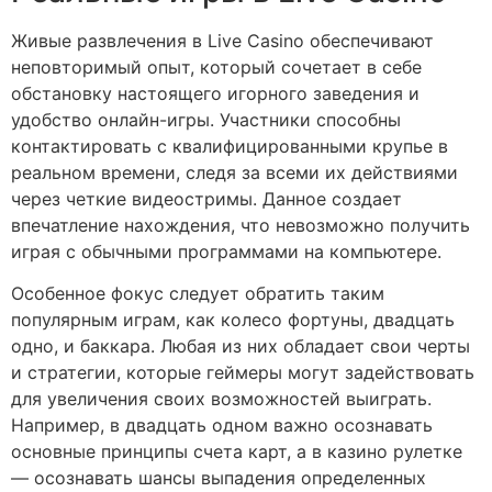
Живые развлечения в Live Casino обеспечивают
неповторимый опыт, который сочетает в себе
обстановку настоящего игорного заведения и
удобство онлайн-игры. Участники способны
контактировать с квалифицированными крупье в
реальном времени, следя за всеми их действиями
через четкие видеостримы. Данное создает
впечатление нахождения, что невозможно получить
играя с обычными программами на компьютере.
Особенное фокус следует обратить таким
популярным играм, как колесо фортуны, двадцать
одно, и баккара. Любая из них обладает свои черты
и стратегии, которые геймеры могут задействовать
для увеличения своих возможностей выиграть.
Например, в двадцать одном важно осознавать
основные принципы счета карт, а в казино рулетке
— осознавать шансы выпадения определенных