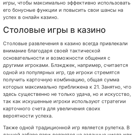
игры, чтобы максимально эффективно использовать
его бонусные функции и повысить свои шансы на
успех в онлайн казино.
Столовые игры в казино
Столовые развлечения в казино всегда привлекали
внимание благодаря своей тактической
основательности и возможности общения с
другими игроками. Блэкджек, например, считается
одной из популярных игр, где игроки стремятся
получить карточную комбинацию, общая сумма
которых максимально приближена к 21. Занятно, что
здесь существенно не только удача, но и искусство,
так как искушенные игроки используют стратегии
карточного счета для увеличения своих
вероятности успеха.
Также одной традиционной игр является рулетка. В
данной забаве пари делаются на заданные числа или