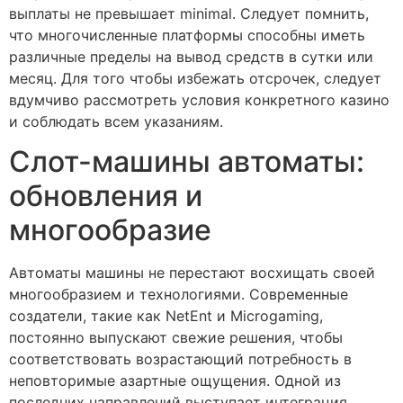
выплаты не превышает minimal. Следует помнить,
что многочисленные платформы способны иметь
различные пределы на вывод средств в сутки или
месяц. Для того чтобы избежать отсрочек, следует
вдумчиво рассмотреть условия конкретного казино
и соблюдать всем указаниям.
Слот-машины автоматы:
обновления и
многообразие
Автоматы машины не перестают восхищать своей
многообразием и технологиями. Современные
создатели, такие как NetEnt и Microgaming,
постоянно выпускают свежие решения, чтобы
соответствовать возрастающий потребность в
неповторимые азартные ощущения. Одной из
последних направлений выступает интеграция