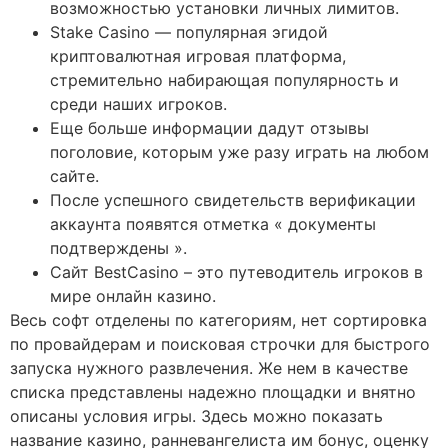
возможностью установки личных лимитов.
Stake Casino — популярная эгидой
криптовалютная игровая платформа,
стремительно набирающая популярность и
среди наших игроков.
Еще больше информации дадут отзывы
поголовие, которым уже разу играть на любом
сайте.
После успешного свидетельств верификации
аккаунта появятся отметка « документы
подтверждены ».
Сайт BestCasino – это путеводитель игроков в
мире онлайн казино.
Весь софт отделены по категориям, нет сортировка
по провайдерам и поисковая строчки для быстрого
запуска нужного развлечения. Же нем в качестве
списка представлены надежно площадки и внятно
описаны условия игры. Здесь можно показать
название казино, ранневангелиста им бонус, оценку