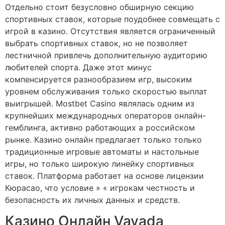
Отдельно стоит безусловно обширную секцию
спортивных ставок, которые поудобнее совмещать с
игрой в казино. Отсутствия является ограниченный
выбрать спортивных ставок, но не позволяет
лестничной привлечь дополнительную аудиторию
любителей спорта. Даже этот минус
компенсируется разнообразием игр, высоким
уровнем обслуживания только скоростью выплат
выигрышей. Mostbet Casino являлась одним из
крупнейших международных операторов онлайн-
гемблинга, активно работающих а российском
рынке. Казино онлайн предлагает только только
традиционные игровые автоматы и настольные
игры, но только широкую линейку спортивных
ставок. Платформа работает на основе лицензии
Кюрасао, что условие » « игрокам честность и
безопасность их личных данных и средств.
Казино Онлайн Vavada