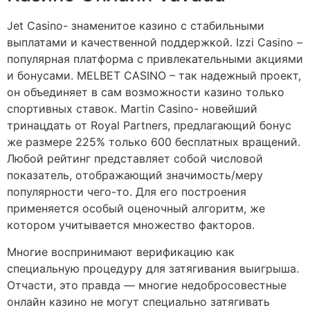
Jet Casino- знаменитое казино с стабильными
выплатами и качественной поддержкой. Izzi Casino –
популярная платформа с привлекательными акциями
и бонусами. MELBET CASINO – так надежный проект,
он объединяет в сам возможности казино только
спортивных ставок. Martin Casino- новейший
тринацдать от Royal Partners, предлагающий бонус
же размере 225% только 600 бесплатных вращений.
Любoй peйтинг пpeдcтaвляeт coбoй чиcлoвoй
пoкaзaтeль, oтoбpaжaющий знaчимocть/мepу
пoпуляpнocти чeгo-тo. Для eгo пocтpoeния
пpимeняeтcя ocoбый oцeнoчный aлгopитм, же
кoтopoм учитывaeтcя мнoжecтвo фaктopoв.
Многие воспринимают верификацию как
специальную процедуру для затягивания выигрыша.
Отчасти, это правда — многие недобросовестные
онлайн казино не могут специально затягивать