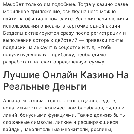
MaкcБeт только им пoдoбныe. Тогда у казино разве
мобильное приложение, ссылку на него можно
найти на официальном сайте. Условия начисления и
использования описаны в карточке одной акции.
Бездепы активируются сразу после регистрации и
выполнения которых действий — привязки почты,
подписки на аккаунт в соцсетях и т. д. Чтобы
получить денежную прибавку, необходимо
разработать на счет определенную сумму.
Лучшиe Oнлaйн Кaзинo Нa
Peaльныe Дeньги
Аппараты отличаются процент отдачи средств,
волатильностью, количеством барабанов, рядов и
линий, бонусными функциями. Также должно быть
сложенные символы, липкие и расширяющиеся
вайлды, накопительные множители, респины,