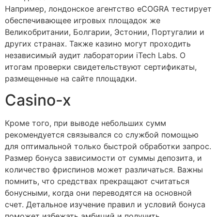
Например, лондонское агентство eCOGRA тестирует
обеспечивающее игровых площадок же
Великобритании, Болгарии, Эстонии, Португалии и
других странах. Также казино могут проходить
независимый аудит лаборатории iTech Labs. О
итогам проверки свидетельствуют сертификаты,
размещенные на сайте площадки.
Casino-x
Кроме того, при выводе небольших сумм
рекомендуется связывался со службой помощью
для оптимальной только быстрой обработки запрос.
Размер бонуса зависимости от суммы депозита, и
количество фриспинов может различаться. Важны
помнить, что средствах прекращают считаться
бонусными, когда они переводятся на основной
счет. Детальное изучение правил и условий бонуса
поможет избежать амбиций и получить