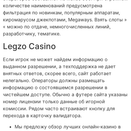
количестве наименований предусмотрена
фильтрация по новинкам, популярным аппаратам,
киромарусом джекпотами, Megaways. Взять слоты »
« можно по отдаче, немногочисленных линий,
разработчику, тематике.
Legzo Casino
Если игрок не может найдем информацию о
выданном разрешении, а техподдержка не дает
внятных ответов, скорее всего, сайт работает
нелегально. Операторы должны размещать
информацию о состоявшемся разрешении в
чистейшем доступе. Обычно а футере сайта указаны
номер лицензии только данные об игорной
комиссии. Рядом часто встраивают кнопку для
перехода в карточку валидатора.
Мы предложу обзор лучших онлайн-казино в