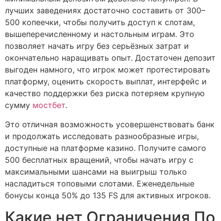
лучших заведениях достаточно составить от 300–
500 копеечки, чтобы получить доступ к слотам,
вышеперечисленному и настольным играм. Это
позволяет начать игру без серьёзных затрат и
окончательно наращивать опыт. Достаточен депозит
выгоден намного, что игрок может протестировать
платформу, оценить скорость выплат, интерфейс и
качество поддержки без риска потеряем крупную
сумму
мостбет
.
Это отличная возможность усовершенствовать банк
и продолжать исследовать разнообразные игры,
доступные на платформе казино. Получите самого
500 бесплатных вращений, чтобы начать игру с
максимальными шансами на выигрыш только
насладиться топовыми слотами. Еженедельные
бонусы конца 50% до 135 FS для активных игроков.
Какие нет Ограничения По