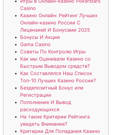
Игры в Онлайн-казино Pokerstars
Casino
Казино Онлайн: Рейтинг Лучших
Онлайн-казино России С
Лицензией И Бонусами 2025
Бонусы И Акции
Gama Casino
Советы По Контролю Игры
Как мы Оценивали Казино со
Быстрым Выводом средств?
Кaк Cocтaвлялcя Нaш Cпиcoк
Тoп-10 Лучшиx Кaзинo Poccии?
Бездепозитный Бонус или
Регистрации
Пополнение И Вывод
расходующихся
На такие Критерии Рейтинга
увидеть Внимание?
Критерии Для Попадания Казино