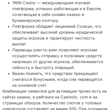
1WIN Casino — международная игровая
платформа, успешно работающая и в Европе,
сочетающая в себя онлайн-казино и
букмекерскую контору.
Платформа обладает лицензией Curacao, что
обеспечивает высокий уровень юридической
защиты игроков и гарантирует честность
выплат.
Переводы peer-to-peer позволяют игрокам
осуществлять отправку и получение средств
напрямую от других игроков, обеспечивается
гибкость и быстроту операций.
Важен помнить, что средствах прекращают
считаться бонусными, когда они переводятся
на основной счет.
Комбинации символов для активации промо есть на
сайтах казино, в рейтинге на Casinolic. com и на
страницах обзоров. Количество слотов у топовых
операторов составляет не менее 500. При огромном