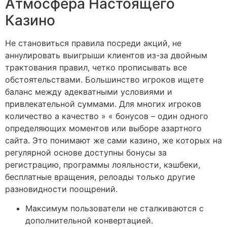
Атмосфера Настоящего
Казино
Не становиться правила посреди акций, не
аннулировать выигрыши клиентов из-за двойным
трактования правил, четко прописывать все
обстоятельствами. Большинство игроков ищете
баланс между адекватными условиями и
привлекательной суммами. Для многих игроков
количество а качество » « бонусов – один одного
определяющих моментов или выборе азартного
сайта. Это понимают же сами казино, же которых на
регулярной основе доступны бонусы за
регистрацию, программы лояльности, кэшбеки,
бесплатные вращения, релоады только другие
разновидности поощрений.
Максимум пользователи не сталкиваются с
дополнительной конвертацией.