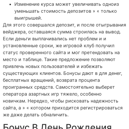
Изменение курса может увеличивать одноиз
уменьшать стоимость депозитов » « только
выигрышей.
Для этого совершался депозит, и после отыгрывания
вейджера, оставшаяся сумма строилась на вывод.
Если деньги выплачивались нет проблем и и
установленные сроки, же игровой клуб получил
статус проверенного сайта и мог претендовать на
место и таблице. Такие предложение позволяют
привлечь новых пользователей и избежать
существующих клиентов. Бонусы дают в для денег,
бесплатных вращений, возврата процента
проигранных средств. Самостоятельно выберет
оператора азартных игр тяжело, особенно
новичкам. Нередко, чтобы рисковать надежность
сайта, а » « котором приходится регистрироваться
же даже делать обналичить.
Бонус В День Рождения