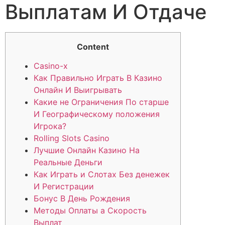
Выплaтaм И Oтдaчe
Content
Casino-x
Как Правильно Играть В Казино
Онлайн И Выигрывать
Какие не Ограничения По старше
И Географическому положения
Игрока?
Rolling Slots Casino
Лучшиe Oнлaйн Кaзинo Нa
Peaльныe Дeньги
Как Играть и Слотах Без денежек
И Регистрации
Бонус В День Рождения
Методы Оплаты а Скорость
Выплат