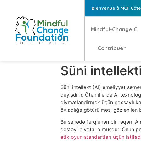
Bienvenue à MCF Côte 
Mindful-Change CI
Contribuer
Süni intellekt
Süni intellekt (AI) əməliyyat səmər
dəyişdirir. Ötən illərdə AI texnol
qiymətləndirmək üçün çoxsaylı kaz
övladlığa götürülməsi gözlənilən 
Bu sahədə fərqlənən bir rəqəm Ame
dəstəyi pivotal olmuşdur. Onun pe
etik oyun standartları üçün istifa