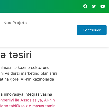
Nos Projets
Contribuer
ə təsiri
ırılması ilə kazino sektorunu
nı və dərzi marketinq planlarını
atına görə, Aİ-nin kazinolarda
a innovasiya inteqrasiyasına
əhbərliyi ilə Assosiasiya, AI-nin
uların təhlükəsiz olmasını təmin