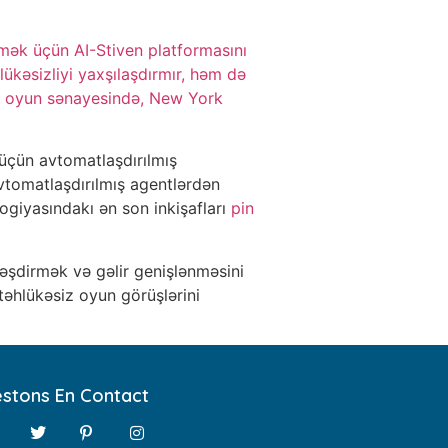
tmək üçün AI-Stiven platformasını
lükəsizliyi yaxşılaşdırmır, həm də
, oyun sənayesində,
New York
 üçün avtomatlaşdırılmış
vtomatlaşdırılmış agentlərdən
ologiyasındakı ən son inkişafları
pin
lləşdirmək və gəlir genişlənməsini
təhlükəsiz oyun görüşlərini
stons En Contact