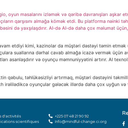
io, oyun masalarını izləmək və qəribə davranışları aşkar e
çıların qarşısını almağa kömək etdi. Bu platforma nəinki təh
əsini də yaxşılaşdırır. AI-də AI-də daha çox məlumat üçün
avam etdiyi kimi, kazinolar da müştəri dəstəyi təmin etmək
nçulara suallarına dərhal cavab almağa icazə vermək üçün a
yatları asanlaşdırır və oyunçu məmnuniyyətini artırır. AI texn
ktin qəbulu, təhlükəsizliyi artırmaq, müştəri dəstəyini təkmi
ch irəlilədikcə oyunçular gələcək illərdə daha çox uyğun və 
Re
 d'activités
+225 07 48 21 90 92
ications scientifiques
Info@mindful-change.ci.org