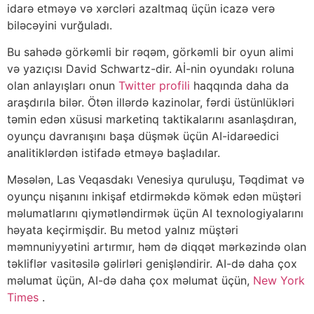
idarə etməyə və xərcləri azaltmaq üçün icazə verə
biləcəyini vurğuladı.
Bu sahədə görkəmli bir rəqəm, görkəmli bir oyun alimi
və yazıçısı David Schwartz-dir. Aİ-nin oyundakı roluna
olan anlayışları onun
Twitter profili
haqqında daha da
araşdırıla bilər. Ötən illərdə kazinolar, fərdi üstünlükləri
təmin edən xüsusi marketinq taktikalarını asanlaşdıran,
oyunçu davranışını başa düşmək üçün AI-idarəedici
analitiklərdən istifadə etməyə başladılar.
Məsələn, Las Veqasdakı Venesiya quruluşu, Təqdimat və
oyunçu nişanını inkişaf etdirməkdə kömək edən müştəri
məlumatlarını qiymətləndirmək üçün AI texnologiyalarını
həyata keçirmişdir. Bu metod yalnız müştəri
məmnuniyyətini artırmır, həm də diqqət mərkəzində olan
təkliflər vasitəsilə gəlirləri genişləndirir. AI-də daha çox
məlumat üçün, AI-də daha çox məlumat üçün,
New York
Times
.