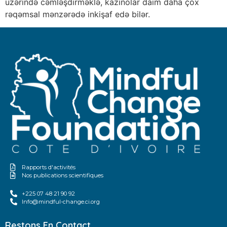
üzərində cəmləşdirməklə, kazinolar daim daha çox
rəqəmsal mənzərədə inkişaf edə bilər.
Rapports d'activités
Nos publications scientifiques
+225 07 48 21 90 92
Info@mindful-change.ci.org
Restons En Contact