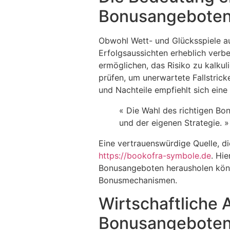
Bonusangebote
Obwohl Wett- und Glücksspiele auf
Erfolgsaussichten erheblich verb
ermöglichen, das Risiko zu kalku
prüfen, um unerwartete Fallstrick
und Nachteile empfiehlt sich eine
« Die Wahl des richtigen Bon
und der eigenen Strategie. »
Eine vertrauenswürdige Quelle, di
https://bookofra-symbole.de
. Hi
Bonusangeboten herausholen könn
Bonusmechanismen.
Wirtschaftliche 
Bonusangebote