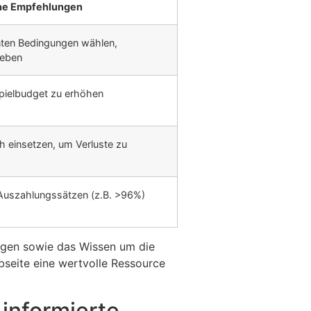
he Empfehlungen
enten Bedingungen wählen,
reben
pielbudget zu erhöhen
h einsetzen, um Verluste zu
 Auszahlungssätzen (z.B. >96%)
ungen sowie das Wissen um die
bseite eine wertvolle Ressource
informierte