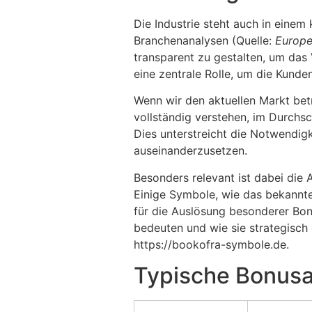
Die Industrie steht auch in einem
Branchenanalysen (Quelle:
Europe
transparent zu gestalten, um das
eine zentrale Rolle, um die Kunde
Wenn wir den aktuellen Markt betr
vollständig verstehen, im Durchsc
Dies unterstreicht die Notwendigk
auseinanderzusetzen.
Besonders relevant ist dabei die
Einige Symbole, wie das bekannt
für die Auslösung besonderer Bon
bedeuten und wie sie strategisch 
https://bookofra-symbole.de.
Typische Bonusa