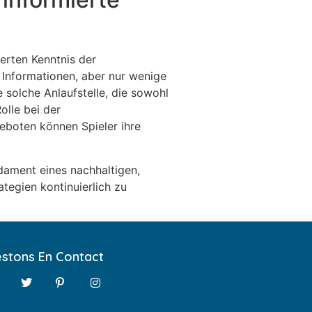
ierten Kenntnis der
 Informationen, aber nur wenige
 solche Anlaufstelle, die sowohl
olle bei der
boten können Spieler ihre
dament eines nachhaltigen,
tegien kontinuierlich zu
stons En Contact