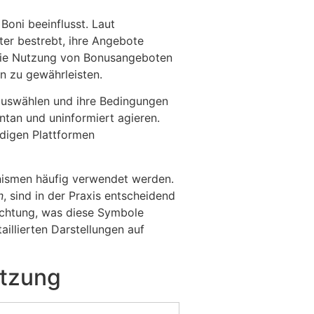
Boni beeinflusst. Laut
eter bestrebt, ihre Angebote
t die Nutzung von Bonusangeboten
en zu gewährleisten.
i auswählen und ihre Bedingungen
ntan und uninformiert agieren.
rdigen Plattformen
nismen häufig verwendet werden.
n
, sind in der Praxis entscheidend
rachtung, was diese Symbole
illierten Darstellungen auf
utzung