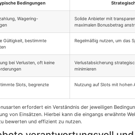
ypische Bedingungen
Strategisc
zahlung, Wagering-
Solide Anbieter mit transpar
gen
maximalen Bonusbetrag anst
 Gültigkeit, bestimmte
Regelmäßig nutzen, um das S
ten
ung bei Verlusten, oft keine
Verlustabsicherung strategisc
orderungen
minimieren
stimmte Slots, begrenzte
Nutzung auf Slots mit hohen
Bonusarten erfordert ein Verständnis der jeweiligen Beding
erung von Einsätzen. Hierbei kann die eingangs erwähnte We
zu bewerten und effizient zu nutzen.
bote verantwortungsvoll und 