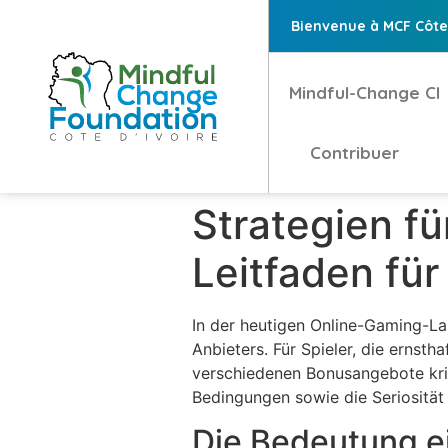
Bienvenue à MCF Côte 
Mindful-Change CI
Contribuer
Strategien fü
Leitfaden für
In der heutigen Online-Gaming-La
Anbieters. Für Spieler, die ernst
verschiedenen Bonusangebote kriti
Bedingungen sowie die Seriosität
Die Bedeutung e