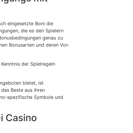
sch eingesetzte Boni die
ngungen, die es den Spielern
ie Bonusbedingungen genau zu
denen Bonusarten und deren Vor-
 Kenntnis der Spielregeln
ngeboten bietet, ist
 das Beste aus ihren
ino-spezifische Symbole und
i Casino