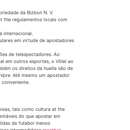
priedade da Bizbon N. V.
t the regulamentos locais com
 internacional.
ulares em virtude de apostadores
hões de telespectadores. Ao
al em outros esportes, o Vôlei ao
mbém os direitos da huella são de
Chipre. Até mesmo um apostador
o conveniente.
isas, tais como cultura at the
rentáveis do que apostar em
tidas de futebol menos
igas intermediárias
mostbet