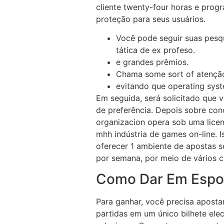
cliente twenty-four horas e prog
proteção para seus usuários.
Você pode seguir suas pesq
tática de ex profeso.
e grandes prêmios.
Chama some sort of atenção
evitando que operating syst
Em seguida, será solicitado que
de preferência. Depois sobre conc
organizacion opera sob uma lice
mhh indústria de games on-line. 
oferecer 1 ambiente de apostas s
por semana, por meio de vários ca
Como Dar Em Espo
Para ganhar, você precisa aposta
partidas em um único bilhete ele