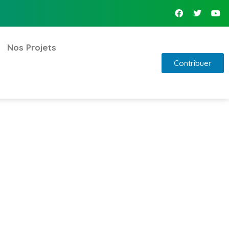
Nos Projets
Contribuer