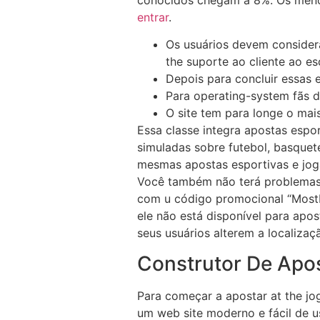
entrar
.
Os usuários devem considera
the suporte ao cliente ao e
Depois para concluir essas 
Para operating-system fãs d
O site tem para longe o mai
Essa classe integra apostas espo
simuladas sobre futebol, basquete
mesmas apostas esportivas e jog
Você também não terá problemas
com u código promocional “Mostbe
ele não está disponível para apo
seus usuários alterem a localizaç
Construtor De Apo
Para começar a apostar at the jog
um web site moderno e fácil de u