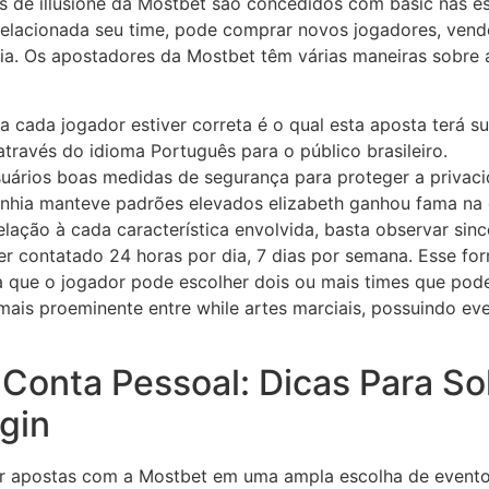
s de illusione da Mostbet são concedidos com basic nas es
l relacionada seu time, pode comprar novos jogadores, vend
ria. Os apostadores da Mostbet têm várias maneiras sobre 
a cada jogador estiver correta é o qual esta aposta terá s
 através do idioma Português para o público brasileiro.
suários boas medidas de segurança para proteger a privaci
nhia manteve padrões elevados elizabeth ganhou fama na 
lação à cada característica envolvida, basta observar sinc
er contatado 24 horas por dia, 7 dias por semana. Esse f
a que o jogador pode escolher dois ou mais times que pod
mais proeminente entre while artes marciais, possuindo ev
Conta Pessoal: Dicas Para So
gin
er apostas com a Mostbet em uma ampla escolha de eventos