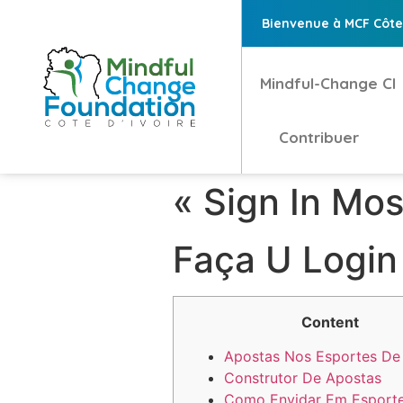
Bienvenue à MCF Côte 
Mindful-Change CI
Contribuer
« Sign In Mo
Faça U Login
Content
Apostas Nos Esportes De 
Construtor De Apostas
Como Envidar Em Esport