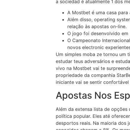
a sociedad é atualmente 1 dos me
A Mostbet é uma casa para a
Além disso, operating syste
relação às apostas on-line.
O jogo foi desenvolvido em
O Campeonato Internacional
novos electronic experientes
Um simples moba ze tornou um tit
estudar teus adversários e estud
vivo na Mostbet vai te surpreend
propriedade da companhia StarBet
iniciante vai se sentir confortáv
Apostas Nos Esp
Além da extensa lista de opções d
política popular. Eles até ofere
desportos reais. Na maioria dos 
conocidos chegam a 8%. Os menor