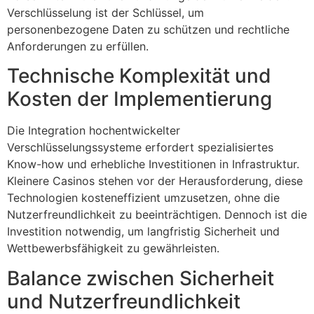
Verschlüsselung ist der Schlüssel, um
personenbezogene Daten zu schützen und rechtliche
Anforderungen zu erfüllen.
Technische Komplexität und
Kosten der Implementierung
Die Integration hochentwickelter
Verschlüsselungssysteme erfordert spezialisiertes
Know-how und erhebliche Investitionen in Infrastruktur.
Kleinere Casinos stehen vor der Herausforderung, diese
Technologien kosteneffizient umzusetzen, ohne die
Nutzerfreundlichkeit zu beeinträchtigen. Dennoch ist die
Investition notwendig, um langfristig Sicherheit und
Wettbewerbsfähigkeit zu gewährleisten.
Balance zwischen Sicherheit
und Nutzerfreundlichkeit