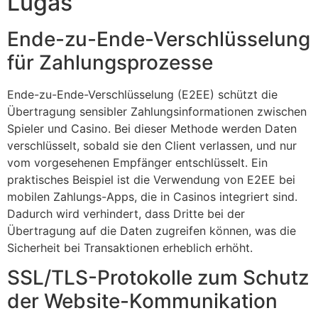
Lugas
Ende-zu-Ende-Verschlüsselung
für Zahlungsprozesse
Ende-zu-Ende-Verschlüsselung (E2EE) schützt die
Übertragung sensibler Zahlungsinformationen zwischen
Spieler und Casino. Bei dieser Methode werden Daten
verschlüsselt, sobald sie den Client verlassen, und nur
vom vorgesehenen Empfänger entschlüsselt. Ein
praktisches Beispiel ist die Verwendung von E2EE bei
mobilen Zahlungs-Apps, die in Casinos integriert sind.
Dadurch wird verhindert, dass Dritte bei der
Übertragung auf die Daten zugreifen können, was die
Sicherheit bei Transaktionen erheblich erhöht.
SSL/TLS-Protokolle zum Schutz
der Website-Kommunikation