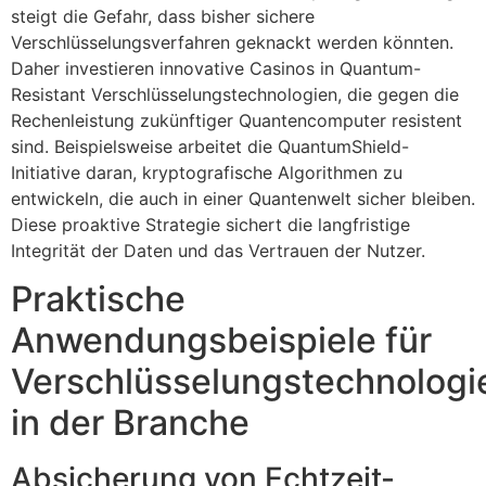
steigt die Gefahr, dass bisher sichere
Verschlüsselungsverfahren geknackt werden könnten.
Daher investieren innovative Casinos in Quantum-
Resistant Verschlüsselungstechnologien, die gegen die
Rechenleistung zukünftiger Quantencomputer resistent
sind. Beispielsweise arbeitet die QuantumShield-
Initiative daran, kryptografische Algorithmen zu
entwickeln, die auch in einer Quantenwelt sicher bleiben.
Diese proaktive Strategie sichert die langfristige
Integrität der Daten und das Vertrauen der Nutzer.
Praktische
Anwendungsbeispiele für
Verschlüsselungstechnologi
in der Branche
Absicherung von Echtzeit-