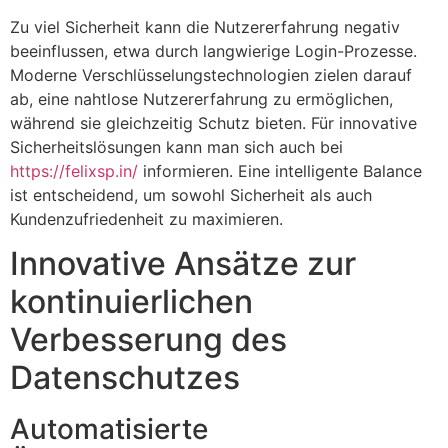
Zu viel Sicherheit kann die Nutzererfahrung negativ
beeinflussen, etwa durch langwierige Login-Prozesse.
Moderne Verschlüsselungstechnologien zielen darauf
ab, eine nahtlose Nutzererfahrung zu ermöglichen,
während sie gleichzeitig Schutz bieten. Für innovative
Sicherheitslösungen kann man sich auch bei
https://felixsp.in/
informieren. Eine intelligente Balance
ist entscheidend, um sowohl Sicherheit als auch
Kundenzufriedenheit zu maximieren.
Innovative Ansätze zur
kontinuierlichen
Verbesserung des
Datenschutzes
Automatisierte