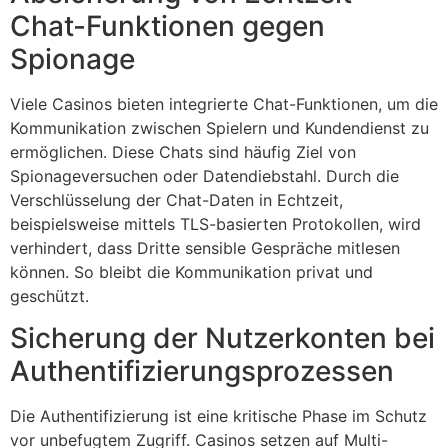
Chat-Funktionen gegen
Spionage
Viele Casinos bieten integrierte Chat-Funktionen, um die
Kommunikation zwischen Spielern und Kundendienst zu
ermöglichen. Diese Chats sind häufig Ziel von
Spionageversuchen oder Datendiebstahl. Durch die
Verschlüsselung der Chat-Daten in Echtzeit,
beispielsweise mittels TLS-basierten Protokollen, wird
verhindert, dass Dritte sensible Gespräche mitlesen
können. So bleibt die Kommunikation privat und
geschützt.
Sicherung der Nutzerkonten bei
Authentifizierungsprozessen
Die Authentifizierung ist eine kritische Phase im Schutz
vor unbefugtem Zugriff. Casinos setzen auf Multi-