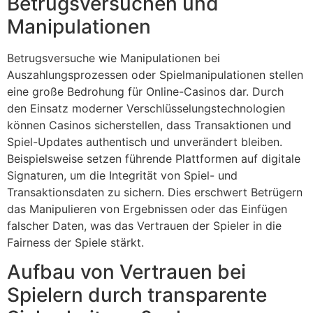
Betrugsversuchen und
Manipulationen
Betrugsversuche wie Manipulationen bei
Auszahlungsprozessen oder Spielmanipulationen stellen
eine große Bedrohung für Online-Casinos dar. Durch
den Einsatz moderner Verschlüsselungstechnologien
können Casinos sicherstellen, dass Transaktionen und
Spiel-Updates authentisch und unverändert bleiben.
Beispielsweise setzen führende Plattformen auf digitale
Signaturen, um die Integrität von Spiel- und
Transaktionsdaten zu sichern. Dies erschwert Betrügern
das Manipulieren von Ergebnissen oder das Einfügen
falscher Daten, was das Vertrauen der Spieler in die
Fairness der Spiele stärkt.
Aufbau von Vertrauen bei
Spielern durch transparente