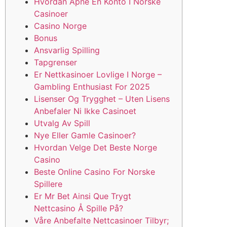
Hvordan Åpne En Konto I Norske
Casinoer
Casino Norge
Bonus
Ansvarlig Spilling
Tapgrenser
Er Nettkasinoer Lovlige I Norge –
Gambling Enthusiast For 2025
Lisenser Og Trygghet – Uten Lisens
Anbefaler Ni Ikke Casinoet
Utvalg Av Spill
Nye Eller Gamle Casinoer?
Hvordan Velge Det Beste Norge
Casino
Beste Online Casino For Norske
Spillere
Er Mr Bet Ainsi Que Trygt
Nettcasino Å Spille På?
Våre Anbefalte Nettcasinoer Tilbyr;