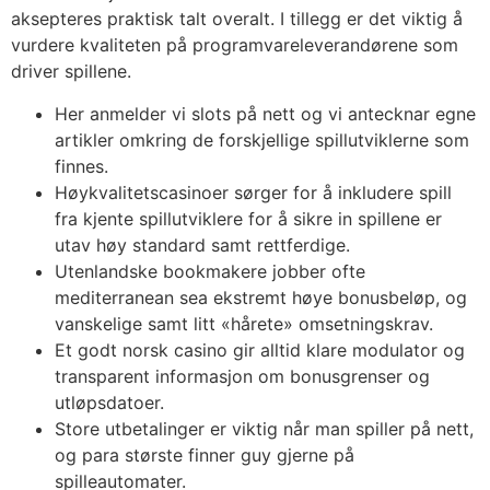
aksepteres praktisk talt overalt. I tillegg er det viktig å
vurdere kvaliteten på programvareleverandørene som
driver spillene.
Her anmelder vi slots på nett og vi antecknar egne
artikler omkring de forskjellige spillutviklerne som
finnes.
Høykvalitetscasinoer sørger for å inkludere spill
fra kjente spillutviklere for å sikre in spillene er
utav høy standard samt rettferdige.
Utenlandske bookmakere jobber ofte
mediterranean sea ekstremt høye bonusbeløp, og
vanskelige samt litt «hårete» omsetningskrav.
Et godt norsk casino gir alltid klare modulator og
transparent informasjon om bonusgrenser og
utløpsdatoer.
Store utbetalinger er viktig når man spiller på nett,
og para største finner guy gjerne på
spilleautomater.