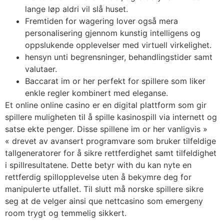
lange løp aldri vil slå huset.
Fremtiden for wagering lover også mera
personalisering gjennom kunstig intelligens og
oppslukende opplevelser med virtuell virkelighet.
hensyn unti begrensninger, behandlingstider samt
valutaer.
Baccarat im or her perfekt for spillere som liker
enkle regler kombinert med eleganse.
Et online online casino er en digital plattform som gir
spillere muligheten til å spille kasinospill via internett og
satse ekte penger. Disse spillene im or her vanligvis »
« drevet av avansert programvare som bruker tilfeldige
tallgeneratorer for å sikre rettferdighet samt tilfeldighet
i spillresultatene. Dette betyr with du kan nyte en
rettferdig spillopplevelse uten å bekymre deg for
manipulerte utfallet. Til slutt må norske spillere sikre
seg at de velger ainsi que nettcasino som emergeny
room trygt og temmelig sikkert.