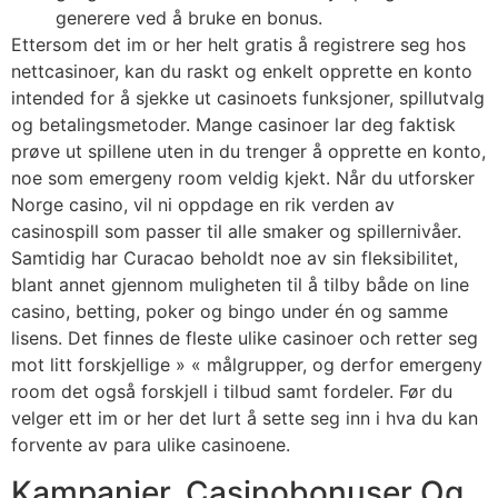
generere ved å bruke en bonus.
Ettersom det im or her helt gratis å registrere seg hos
nettcasinoer, kan du raskt og enkelt opprette en konto
intended for å sjekke ut casinoets funksjoner, spillutvalg
og betalingsmetoder. Mange casinoer lar deg faktisk
prøve ut spillene uten in du trenger å opprette en konto,
noe som emergeny room veldig kjekt. Når du utforsker
Norge casino, vil ni oppdage en rik verden av
casinospill som passer til alle smaker og spillernivåer.
Samtidig har Curacao beholdt noe av sin fleksibilitet,
blant annet gjennom muligheten til å tilby både on line
casino, betting, poker og bingo under én og samme
lisens. Det finnes de fleste ulike casinoer och retter seg
mot litt forskjellige » « målgrupper, og derfor emergeny
room det også forskjell i tilbud samt fordeler. Før du
velger ett im or her det lurt å sette seg inn i hva du kan
forvente av para ulike casinoene.
Kampanjer, Casinobonuser Og