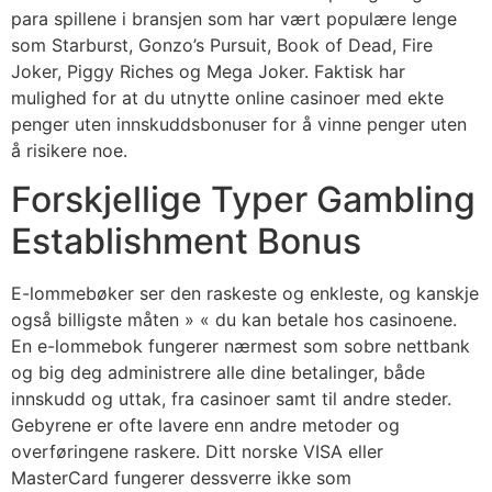
para spillene i bransjen som har vært populære lenge
som Starburst, Gonzo’s Pursuit, Book of Dead, Fire
Joker, Piggy Riches og Mega Joker. Faktisk har
mulighed for at du utnytte online casinoer med ekte
penger uten innskuddsbonuser for å vinne penger uten
å risikere noe.
Forskjellige Typer Gambling
Establishment Bonus
E-lommebøker ser den raskeste og enkleste, og kanskje
også billigste måten » « du kan betale hos casinoene.
En e-lommebok fungerer nærmest som sobre nettbank
og big deg administrere alle dine betalinger, både
innskudd og uttak, fra casinoer samt til andre steder.
Gebyrene er ofte lavere enn andre metoder og
overføringene raskere. Ditt norske VISA eller
MasterCard fungerer dessverre ikke som