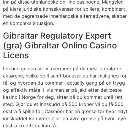
inn på disse utenlandske on-line casinoene. Mangelen
på klare juridiske konsekvenser for spillere, kombinert
med de begrensede innenlandske alternativene, skaper
en kompleks situasjon.
Gibraltar Regulatory Expert
(gra) Gibraltar Online Casino
Licens
I denne guiden ser vi nærmere på de mest populære
aktørene, hvilke spill samt bonuser du har mulighed for
få, og hvordan du kommer i actually gang på en trygg
og effektiv måte. Hvis man er på jakt etter det beste
kasino i Norge for deg, sitter på du kommet until rett
sted. Gjør du et innskudd på 500 kroner vil du få 500
ekstra å spille for. Casinoer har en grense for hvor høyt
innskuddet kan være eller en øvre grense på hvor mye
ekstra kreditt du kan få.