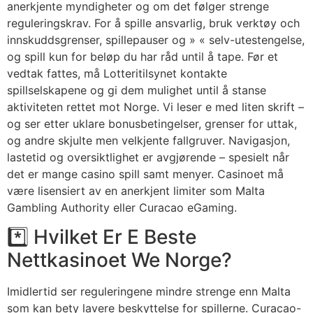
anerkjente myndigheter og om det følger strenge
reguleringskrav. For å spille ansvarlig, bruk verktøy och
innskuddsgrenser, spillepauser og » « selv-utestengelse,
og spill kun for beløp du har råd until å tape. Før et
vedtak fattes, må Lotteritilsynet kontakte
spillselskapene og gi dem mulighet until å stanse
aktiviteten rettet mot Norge. Vi leser e med liten skrift –
og ser etter uklare bonusbetingelser, grenser for uttak,
og andre skjulte men velkjente fallgruver. Navigasjon,
lastetid og oversiktlighet er avgjørende – spesielt når
det er mange casino spill samt menyer. Casinoet må
være lisensiert av en anerkjent limiter som Malta
Gambling Authority eller Curacao eGaming.
*️⃣ Hvilket Er E Beste
Nettkasinoet We Norge?
Imidlertid ser reguleringene mindre strenge enn Malta
som kan bety lavere beskyttelse for spillerne. Curacao-