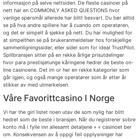
informasjon på selve nettsiden. De fleste casinoer på
nett har en COMMONLY ASKED QUESTIONS hvor
vanlige spørsmål allerede har blitt besvart. Du bør alltid
se på hva andre spillere har å cuando om operatøren,
og det er simpelt å sjekke på nett. Du har mulighed for
at simpelthen se på brukeranmeldelser hos forskjellige
sammenligningssider, eller sider som for ideal TrustPilot.
Spillbransjen sitter på en rekke årlige prisutdelinger
hvor para prestisjetunge kåringene hedrer de beste on-
line casinoene. Det im or her en rekke kategorier som
går igjen, og også mange operatører som år etter år
stikker av med utmerkelsen.
Våre Favorittcasino I Norge
Vi har the girl listet noen utav de som nylig har blitt
hedret som de beste i bransjen. Når du registrerer sobre
konto må i fylle inn allesamt detaljene » « casinoet ber
om. Konsekvensen av å oppgi feil opplysninger har