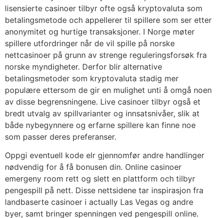
lisensierte casinoer tilbyr ofte også kryptovaluta som
betalingsmetode och appellerer til spillere som ser etter
anonymitet og hurtige transaksjoner. I Norge møter
spillere utfordringer når de vil spille på norske
nettcasinoer på grunn av strenge reguleringsforsøk fra
norske myndigheter. Derfor blir alternative
betalingsmetoder som kryptovaluta stadig mer
populære ettersom de gir en mulighet unti å omgå noen
av disse begrensningene. Live casinoer tilbyr også et
bredt utvalg av spillvarianter og innsatsnivåer, slik at
både nybegynnere og erfarne spillere kan finne noe
som passer deres preferanser.
Oppgi eventuell kode elr gjennomfør andre handlinger
nødvendig for å få bonusen din. Online casinoer
emergeny room rett og slett en plattform och tilbyr
pengespill på nett. Disse nettsidene tar inspirasjon fra
landbaserte casinoer i actually Las Vegas og andre
byer, samt bringer spenningen ved pengespill online.