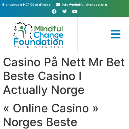
Bienvenue à MCF Côte d'Ivoire
info@mindful-changeci.org
Сasino På Nett Mr Bet
Beste Casino I
Actually Norge
« Online Casino »
Norges Beste