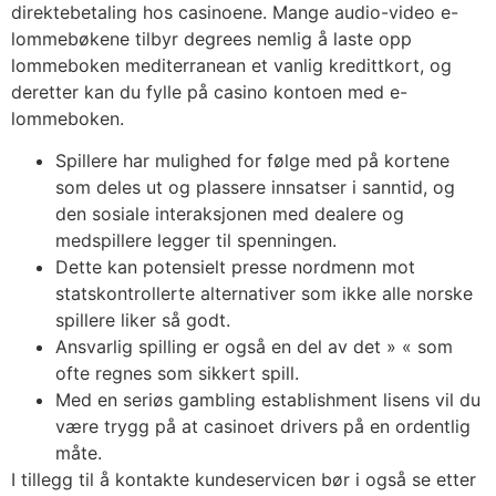
direktebetaling hos casinoene. Mange audio-video e-
lommebøkene tilbyr degrees nemlig å laste opp
lommeboken mediterranean et vanlig kredittkort, og
deretter kan du fylle på casino kontoen med e-
lommeboken.
Spillere har mulighed for følge med på kortene
som deles ut og plassere innsatser i sanntid, og
den sosiale interaksjonen med dealere og
medspillere legger til spenningen.
Dette kan potensielt presse nordmenn mot
statskontrollerte alternativer som ikke alle norske
spillere liker så godt.
Ansvarlig spilling er også en del av det » « som
ofte regnes som sikkert spill.
Med en seriøs gambling establishment lisens vil du
være trygg på at casinoet drivers på en ordentlig
måte.
I tillegg til å kontakte kundeservicen bør i også se etter