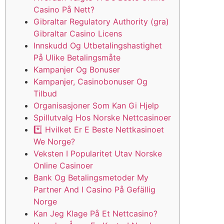
Casino På Nett?
Gibraltar Regulatory Authority (gra)
Gibraltar Casino Licens
Innskudd Og Utbetalingshastighet
På Ulike Betalingsmåte
Kampanjer Og Bonuser
Kampanjer, Casinobonuser Og
Tilbud
Organisasjoner Som Kan Gi Hjelp
Spillutvalg Hos Norske Nettcasinoer
*️⃣ Hvilket Er E Beste Nettkasinoet
We Norge?
Veksten I Popularitet Utav Norske
Online Casinoer
Bank Og Betalingsmetoder My
Partner And I Casino På Gefällig
Norge
Kan Jeg Klage På Et Nettcasino?