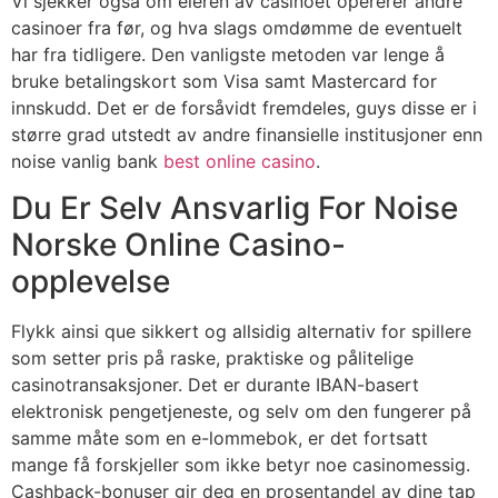
Vi sjekker også om eieren av casinoet opererer andre
casinoer fra før, og hva slags omdømme de eventuelt
har fra tidligere. Den vanligste metoden var lenge å
bruke betalingskort som Visa samt Mastercard for
innskudd. Det er de forsåvidt fremdeles, guys disse er i
større grad utstedt av andre finansielle institusjoner enn
noise vanlig bank
best online casino
.
Du Er Selv Ansvarlig For Noise
Norske Online Casino-
opplevelse
Flykk ainsi que sikkert og allsidig alternativ for spillere
som setter pris på raske, praktiske og pålitelige
casinotransaksjoner. Det er durante IBAN-basert
elektronisk pengetjeneste, og selv om den fungerer på
samme måte som en e-lommebok, er det fortsatt
mange få forskjeller som ikke betyr noe casinomessig.
Cashback-bonuser gir deg en prosentandel av dine tap