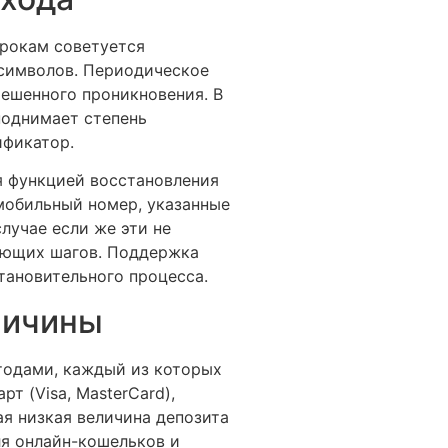
грокам советуется
 символов. Периодическое
решенного проникновения. В
поднимает степень
ификатор.
я функцией восстановления
 мобильный номер, указанные
лучае если же эти не
дующих шагов. Поддержка
тановительного процесса.
личины
тодами, каждый из которых
т (Visa, MasterCard),
ая низкая величина депозита
ля онлайн-кошельков и