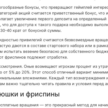
гообразные бонусы, что превращают геймплей интерес
атегорий акций считается приветственный бонус, что 
лагает увеличение первого депозита на определенный 
, что для доступа к такого подарка необходимо выпол
30-40 крат от бонусной суммы.
идностью привилегий считаются безвозмездные вращен
астую даются в составе стартового набора или в рамк
 испытать везение безопасно для собственного бюджет
от фриспинов подлежит отработке.
ссмотрения. Оные возмещают игрокам процент из утрач
ло от 5% до 20%. Этот способ отличный вариант миним
имальными вложениями. Каждый тип вознаграждения и
кам важно тщательно читать правила и условия перед 
люшки и фриспины
есплатные вращения — это прекрасный метод для начи