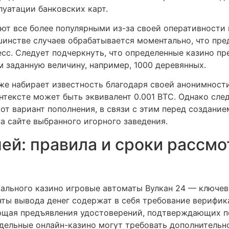
луатации банковских карт.
т все более популярными из-за своей оперативности 
инстве случаев обрабатывается моментально, что пре
сс. Следует подчеркнуть, что определенные казино пр
м заданную величину, например, 1000 деревянных.
е набирает известность благодаря своей анонимност
нтексте может быть эквивалент 0.001 BTC. Однако след
от вариант пополнения, в связи с этим перед создани
а сайте выбранного игорного заведения.
й: правила и сроки рассмо
ального казино игровые автоматы Вулкан 24 — ключев
нты вывода денег содержат в себя требование верифик
ющая предъявления удостоверений, подтверждающих п
тдельные онлайн-казино могут требовать дополнительн