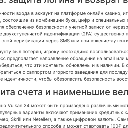
ности входа в аккаунт на платформе онлайн казино, и
, состоящие из комбинации букв, цифр и специальных
ля обеспечения безопасности учетной записи от нераз
ие двухступенчатой идентификации (2FA) существенно 
й слой верификации через SMS или приложение-аутент
аунту был потерян, игроку необходимо воспользоватьс
есс предполагает направление обращения на email или
бедиться, что эти контакты обновлены и в наличии. В с
братиться с саппортом игорного заведения для после
е идентичности, чтобы обезопасить безопасность восс
ита счета и наименьшие ве
зино Vulkan 24 может быть произведено различными ме
пулярные варианты включают применение кредитных кар
р, Skrill или Neteller), а также цифровой валюты. Сам
предпочтительного способа и может стартовать 100₽ д