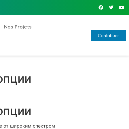
Nos Projets
Contribuer
опции
опции
ие от широким спектром