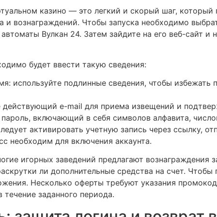
туальном казино — это легкий и скорый шаг, который 
а и вознаграждений. Чтобы запуска необходимо выбрат
автоматы Вулкан 24. Затем зайдите на его веб-сайт и 
ходимо будет ввести такую сведения:
я: используйте подлинные сведения, чтобы избежать 
е действующий e-mail для приема извещений и подтве
пароль, включающий в себя символов алфавита, число
следует активировать учетную запись через ссылку, от
сс необходим для включения аккаунта.
ногие игорных заведений предлагают вознаграждения з
аскрутки ли дополнительные средства на счет. Чтобы
ожения. Несколько оферты требуют указания промокод
в течение заданного периода.
: защита логина и возврат 