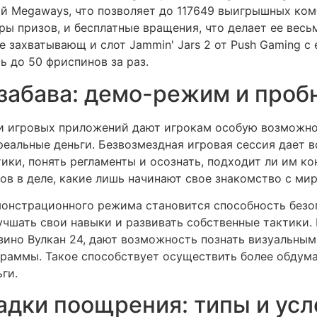
й Megaways, что позволяет до 117649 выигрышных ком
ы призов, и бесплатные вращения, что делает ее весьм
захватывающ и слот Jammin' Jars 2 от Push Gaming с
ь до 50 фриспинов за раз.
забава: демо-режим и проб
и игровых приложений дают игрокам особую возможно
 реальные деньги. Безвозмездная игровая сессия дает
ки, понять регламенты и осознать, подходит ли им кон
ов в деле, какие лишь начинают свое знакомство с мир
онстрационного режима становится способность безоп
учшать свои навыки и развивать собственные тактики. 
азино Вулкан 24, дают возможность познать визуальн
раммы. Такое способствует осуществить более обдума
ги.
дки поощрения: типы и усл