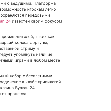
рами с ведущими. Платформа
 возможность игрокам легко
и охраняются передовыми
kan 24
известен своим фокусом
производителей, таких как
версий колеса фортуны,
ественной стриму и
ледует упомянуть наличие
артными играми в любом месте
ьный набор с бесплатными
оединение к клубе привилегий
казино Вулкан 24
 от процесса.