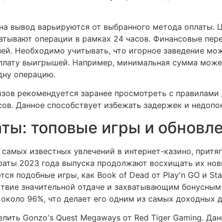
на вывод варьируются от выбранного метода оплаты. 
ерабатывают операции в рамках 24 часов. Финансовые пе
ней. Необходимо учитывать, что игорное заведение м
лату выигрышей. Например, минимальная сумма может 
дну операцию.
изов рекомендуется заранее просмотреть с правилами 
ов. Данное способствует избежать задержек и недопо
ты: топовые игры и обновл
самых известных увлечений в интернет-казино, притяг
раты 2023 года выпуска продолжают восхищать их но
я подобные игры, как Book of Dead от Play'n GO и Sta
ствие значительной отдаче и захватывающим бонусным 
около 96%, что делает его одним из самых доходных д
елить Gonzo's Quest Megaways от Red Tiger Gaming. Да