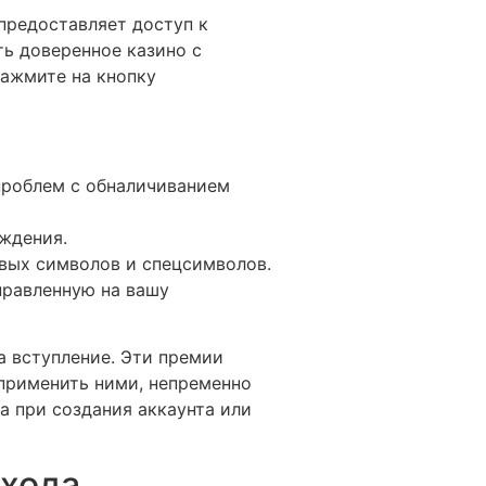
предоставляет доступ к
ь доверенное казино с
нажмите на кнопку
проблем с обналичиванием
рждения.
вых символов и спецсимволов.
правленную на вашу
а вступление. Эти премии
 применить ними, непременно
а при создания аккаунта или
входа