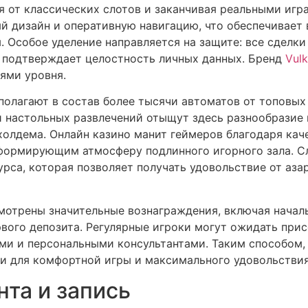
я от классических слотов и заканчивая реальными иг
ый дизайн и оперативную навигацию, что обеспечивает
. Особое уделение направляется на защите: все сделк
 подтверждает целостность личных данных. Бренд
Vul
ями уровня.
олагают в состав более тысячи автоматов от топовых 
и настольных развлечений отыщут здесь разнообразие 
холдема. Онлайн казино манит геймеров благодаря кач
формирующим атмосферу подлинного игорного зала. С
урса, которая позволяет получать удовольствие от аз
мотрены значительные вознаграждения, включая начал
вого депозита. Регулярные игроки могут ожидать прис
и и персональными консультантами. Таким способом, 
и для комфортной игры и максимального удовольствия
нта и запись