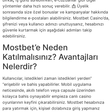
birkaç iş günü sürebilirken, e-cüzdanlar gibi diğer
yöntemler daha hızlı sonuç verebilir. 📩 Üyelik
sonrasında size özel bonuslar ve kampanyalar hakkında
bilgilendirme e-postaları alabilirsiniz. Mostbet Casino’da,
şifrenizi veya kullanıcı adınızı unuttuysanız, hesabınızı
güvenle kurtarmak için aşağıdaki adımları takip
edebilirsiniz.
Mostbet’e Neden
Katılmalısınız? Avantajları
Nelerdir?
Kullanıcılar, istedikleri zaman istedikleri yerden”
“erişebilir ve bahis yapabilirler. Mobil uygulama
neticesinde, akıllı telefon veya capsule üzerinden
kolayca bahis oynayabilir empieza canlı casino
oyunlarının keyfini çıkarabilirsiniz. Mostbet hesabınıza
para yatırmak için, kişisel dolabınıza giriş yapmanız