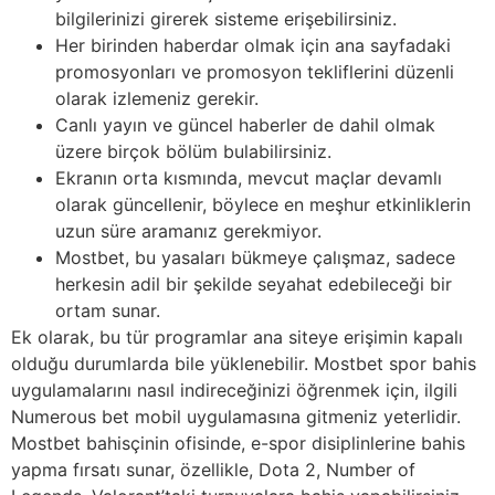
bilgilerinizi girerek sisteme erişebilirsiniz.
Her birinden haberdar olmak için ana sayfadaki
promosyonları ve promosyon tekliflerini düzenli
olarak izlemeniz gerekir.
Canlı yayın ve güncel haberler de dahil olmak
üzere birçok bölüm bulabilirsiniz.
Ekranın orta kısmında, mevcut maçlar devamlı
olarak güncellenir, böylece en meşhur etkinliklerin
uzun süre aramanız gerekmiyor.
Mostbet, bu yasaları bükmeye çalışmaz, sadece
herkesin adil bir şekilde seyahat edebileceği bir
ortam sunar.
Ek olarak, bu tür programlar ana siteye erişimin kapalı
olduğu durumlarda bile yüklenebilir. Mostbet spor bahis
uygulamalarını nasıl indireceğinizi öğrenmek için, ilgili
Numerous bet mobil uygulamasına gitmeniz yeterlidir.
Mostbet bahisçinin ofisinde, e-spor disiplinlerine bahis
yapma fırsatı sunar, özellikle, Dota 2, Number of