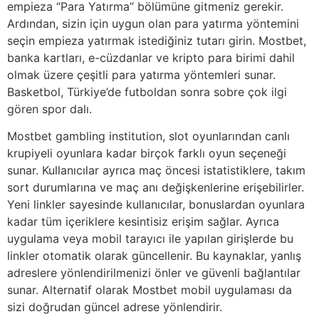
empieza “Para Yatırma” bölümüne gitmeniz gerekir.
Ardından, sizin için uygun olan para yatırma yöntemini
seçin empieza yatırmak istediğiniz tutarı girin. Mostbet,
banka kartları, e-cüzdanlar ve kripto para birimi dahil
olmak üzere çeşitli para yatırma yöntemleri sunar.
Basketbol, Türkiye’de futboldan sonra sobre çok ilgi
gören spor dalı.
Mostbet gambling institution, slot oyunlarından canlı
krupiyeli oyunlara kadar birçok farklı oyun seçeneği
sunar. Kullanıcılar ayrıca maç öncesi istatistiklere, takım
sort durumlarına ve maç anı değişkenlerine erişebilirler.
Yeni linkler sayesinde kullanıcılar, bonuslardan oyunlara
kadar tüm içeriklere kesintisiz erişim sağlar. Ayrıca
uygulama veya mobil tarayıcı ile yapılan girişlerde bu
linkler otomatik olarak güncellenir. Bu kaynaklar, yanlış
adreslere yönlendirilmenizi önler ve güvenli bağlantılar
sunar. Alternatif olarak Mostbet mobil uygulaması da
sizi doğrudan güncel adrese yönlendirir.