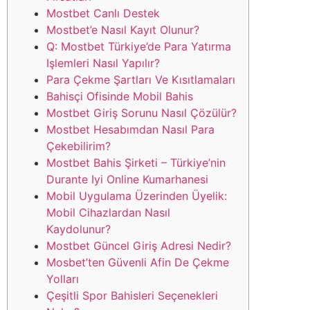
Mostbet Canlı Destek
Mostbet’e Nasıl Kayıt Olunur?
Q: Mostbet Türkiye’de Para Yatırma
Işlemleri Nasıl Yapılır?
Para Çekme Şartları Ve Kısıtlamaları
Bahisçi Ofisinde Mobil Bahis
Mostbet Giriş Sorunu Nasıl Çözülür?
Mostbet Hesabımdan Nasıl Para
Çekebilirim?
Mostbet Bahis Şirketi – Türkiye’nin
Durante Iyi Online Kumarhanesi
Mobil Uygulama Üzerinden Üyelik:
Mobil Cihazlardan Nasıl
Kaydolunur?
Mostbet Güncel Giriş Adresi Nedir?
Mosbet’ten Güvenli Afin De Çekme
Yolları
Çeşitli Spor Bahisleri Seçenekleri