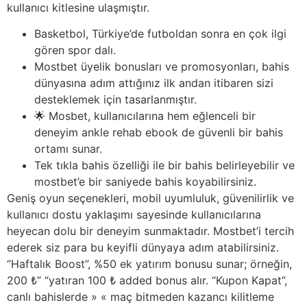
kullanıcı kitlesine ulaşmıştır.
Basketbol, Türkiye’de futboldan sonra en çok ilgi
gören spor dalı.
Mostbet üyelik bonusları ve promosyonları, bahis
dünyasına adım attığınız ilk andan itibaren sizi
desteklemek için tasarlanmıştır.
🌟 Mosbet, kullanıcılarına hem eğlenceli bir
deneyim ankle rehab ebook de güvenli bir bahis
ortamı sunar.
Tek tıkla bahis özelliği ile bir bahis belirleyebilir ve
mostbet’e bir saniyede bahis koyabilirsiniz.
Geniş oyun seçenekleri, mobil uyumluluk, güvenilirlik ve
kullanıcı dostu yaklaşımı sayesinde kullanıcılarına
heyecan dolu bir deneyim sunmaktadır. Mostbet’i tercih
ederek siz para bu keyifli dünyaya adım atabilirsiniz.
“Haftalık Boost”, %50 ek yatırım bonusu sunar; örneğin,
200 ₺” “yatıran 100 ₺ added bonus alır. “Kupon Kapat”,
canlı bahislerde » « maç bitmeden kazancı kilitleme