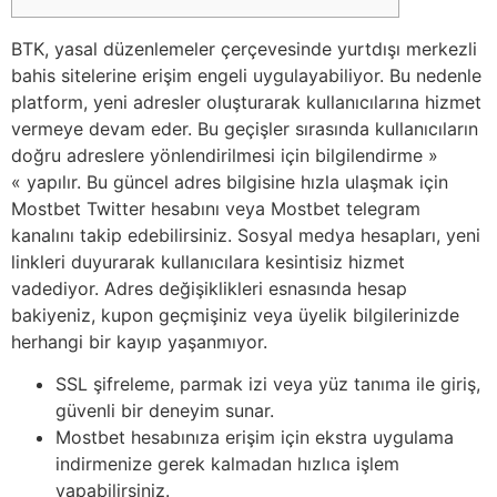
BTK, yasal düzenlemeler çerçevesinde yurtdışı merkezli
bahis sitelerine erişim engeli uygulayabiliyor. Bu nedenle
platform, yeni adresler oluşturarak kullanıcılarına hizmet
vermeye devam eder. Bu geçişler sırasında kullanıcıların
doğru adreslere yönlendirilmesi için bilgilendirme »
« yapılır. Bu güncel adres bilgisine hızla ulaşmak için
Mostbet Twitter hesabını veya Mostbet telegram
kanalını takip edebilirsiniz. Sosyal medya hesapları, yeni
linkleri duyurarak kullanıcılara kesintisiz hizmet
vadediyor. Adres değişiklikleri esnasında hesap
bakiyeniz, kupon geçmişiniz veya üyelik bilgilerinizde
herhangi bir kayıp yaşanmıyor.
SSL şifreleme, parmak izi veya yüz tanıma ile giriş,
güvenli bir deneyim sunar.
Mostbet hesabınıza erişim için ekstra uygulama
indirmenize gerek kalmadan hızlıca işlem
yapabilirsiniz.