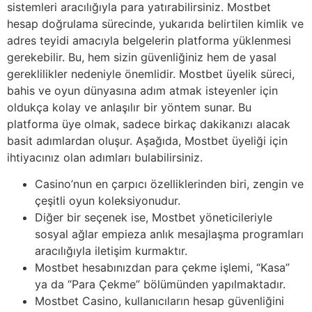
sistemleri aracılığıyla para yatırabilirsiniz. Mostbet
hesap doğrulama sürecinde, yukarıda belirtilen kimlik ve
adres teyidi amacıyla belgelerin platforma yüklenmesi
gerekebilir. Bu, hem sizin güvenliğiniz hem de yasal
gereklilikler nedeniyle önemlidir. Mostbet üyelik süreci,
bahis ve oyun dünyasına adım atmak isteyenler için
oldukça kolay ve anlaşılır bir yöntem sunar. Bu
platforma üye olmak, sadece birkaç dakikanızı alacak
basit adımlardan oluşur. Aşağıda, Mostbet üyeliği için
ihtiyacınız olan adımları bulabilirsiniz.
Casino’nun en çarpıcı özelliklerinden biri, zengin ve
çeşitli oyun koleksiyonudur.
Diğer bir seçenek ise, Mostbet yöneticileriyle
sosyal ağlar empieza anlık mesajlaşma programları
aracılığıyla iletişim kurmaktır.
Mostbet hesabınızdan para çekme işlemi, “Kasa”
ya da “Para Çekme” bölümünden yapılmaktadır.
Mostbet Casino, kullanıcıların hesap güvenliğini