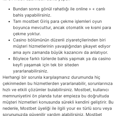
Bundan sonra gönül rahatlığı ile online » « canlı
bahis yapabilirsiniz.
Tam mostbet Giriş para çekme işlemleri oyun
boyunca mevcuttur, ancak otomatik ve kısmi para
çekme yoktur.
Casino bölümünün düzenli ziyaretçilerinden biri
müşteri hizmetlerinin yavaşlığından şikayet ediyor
ama aynı zamanda büyük kazancını da anlatıyor.
Böylece farklı türlerde bahis yapmak ya da casino
keyfi yaşamak için tek bir siteden
yararlanabilirsiniz.
Herhangi bir sorunla karşılaşmanız durumunda hiç
çekinmeden bu hizmetlerden yararlanabilir, sorunlarınıza
hızlı ve etkili çözümler bulabilirsiniz. Mostbet, kullanıcı
memnuniyetini ön planda tutar empieza bu doğrultuda
müşteri hizmetleri konusunda sürekli kendini geliştirir. Bu
nedenle, Mostbet üyeliği ile ilgili your ex türlü soru veya
sorununuzda güvenilir yardım alabilirsiniz. Mostbet