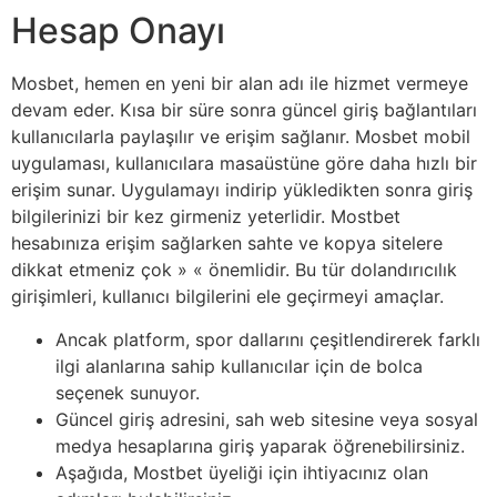
Hesap Onayı
Mosbet, hemen en yeni bir alan adı ile hizmet vermeye
devam eder. Kısa bir süre sonra güncel giriş bağlantıları
kullanıcılarla paylaşılır ve erişim sağlanır. Mosbet mobil
uygulaması, kullanıcılara masaüstüne göre daha hızlı bir
erişim sunar. Uygulamayı indirip yükledikten sonra giriş
bilgilerinizi bir kez girmeniz yeterlidir. Mostbet
hesabınıza erişim sağlarken sahte ve kopya sitelere
dikkat etmeniz çok » « önemlidir. Bu tür dolandırıcılık
girişimleri, kullanıcı bilgilerini ele geçirmeyi amaçlar.
Ancak platform, spor dallarını çeşitlendirerek farklı
ilgi alanlarına sahip kullanıcılar için de bolca
seçenek sunuyor.
Güncel giriş adresini, sah web sitesine veya sosyal
medya hesaplarına giriş yaparak öğrenebilirsiniz.
Aşağıda, Mostbet üyeliği için ihtiyacınız olan