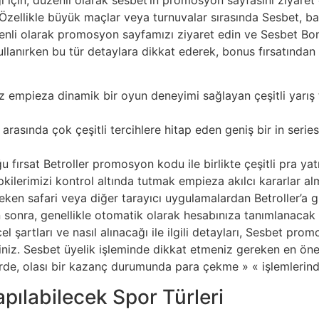
Özellikle büyük maçlar veya turnuvalar sırasında Sesbet, ba
enli olarak promosyon sayfamızı ziyaret edin ve Sesbet Bon
lanırken bu tür detaylara dikkat ederek, bonus fırsatından 
z empieza dinamik bir oyun deneyimi sağlayan çeşitli yarış t
 arasında çok çeşitli tercihlere hitap eden geniş bir in seri
 fırsat Betroller promosyon kodu ile birlikte çeşitli pra yatır
kilerimizi kontrol altında tutmak empieza akılcı kararlar al
ken safari veya diğer tarayıcı uygulamalardan Betroller’a gi
an sonra, genellikle otomatik olarak hesabınıza tanımlanac
el şartları ve nasıl alınacağı ile ilgili detayları, Sesbet pr
rsiniz. Sesbet üyelik işleminde dikkat etmeniz gereken en öne
irde, olası bir kazanç durumunda para çekme » « işlemlerinde
pılabilecek Spor Türleri