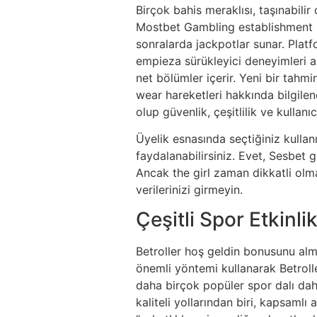
Birçok bahis meraklısı, taşınabilir
Mostbet Gambling establishment u
sonralarda jackpotlar sunar. Platfo
empieza sürükleyici deneyimleri a
net bölümler içerir. Yeni bir tahmi
wear hareketleri hakkında bilgile
olup güvenlik, çeşitlilik ve kullanıc
Üyelik esnasında seçtiğiniz kullan
faydalanabilirsiniz. Evet, Sesbet g
Ancak the girl zaman dikkatli olm
verilerinizi girmeyin.
Çeşitli Spor Etkinlik
Betroller hoş geldin bonusunu alm
önemli yöntemi kullanarak Betrolle
daha birçok popüler spor dalı dah
kaliteli yollarından biri, kapsaml