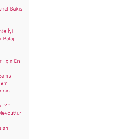
enel Bakış
te İyi
 Balaji
 İçin En
Bahis
elem
rının
ur? ”
Mevcuttur
ları