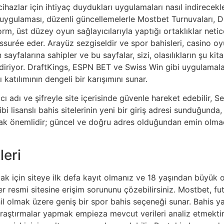
 cihazlar için ihtiyaç duydukları uygulamaları nasıl indirecekl
ygulaması, düzenli güncellemelerle Mostbet Turnuvaları, Dr
rm, üst düzey oyun sağlayıcılarıyla yaptığı ortaklıklar netice
ssurée eder. Arayüz sezgiseldir ve spor bahisleri, casino o
n sayfalarına sahipler ve bu sayfalar, sizi, olasılıkların şu k
ndiriyor. DraftKings, ESPN BET ve Swiss Win gibi uygulamala
ı katılımının dengeli bir karışımını sunar.
ıcı adı ve şifreyle site içerisinde güvenle hareket edebilir, 
ibi lisanslı bahis sitelerinin yeni bir giriş adresi sunduğunda
ak önemlidir; güncel ve doğru adres olduğundan emin olmadan 
leri
ak için siteye ilk defa kayıt olmanız ve 18 yaşından büyük 
r resmi sitesine erişim sorununu çözebilirsiniz. Mostbet, fut
il olmak üzere geniş bir spor bahis seçeneği sunar. Bahis y
ı araştırmalar yapmak empieza mevcut verileri analiz etmekt