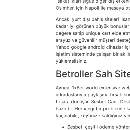
“sakatlıkları sigue diğer dış etken
Osimhen için Napoli ile masaya otu
Ancak, yurt dışı bahis siteleri lis
kadar iyi görünen büyük bonuslar h
değere sahip unique kart elde etme
arayüz ve güvenilir müşteri deste
Yahoo google android cihazlar içi
işletim sisteminde çalışan bir akıl
yüklemelisiniz.
Betroller Sah Si
Ayrıca, 1xBet world extensive web
arkadaşlarıyla paylaşma fırsatı su
fırsata dönüşür. Sesbet Canlı Des
hazırdır. Herhangi bir problemle k
kaçınabilir, keyfinize kaldığınız y
Sesbet, çeşitli ödeme yönteml