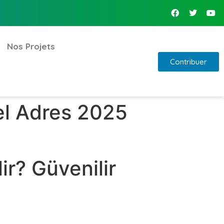
Nos Projets
Contribuer
el Adres 2025
ir? Güvenilir