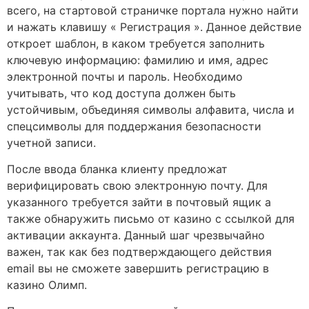
всего, на стартовой страничке портала нужно найти
и нажать клавишу « Регистрация ». Данное действие
откроет шаблон, в каком требуется заполнить
ключевую информацию: фамилию и имя, адрес
электронной почты и пароль. Необходимо
учитывать, что код доступа должен быть
устойчивым, объединяя символы алфавита, числа и
спецсимволы для поддержания безопасности
учетной записи.
После ввода бланка клиенту предложат
верифицировать свою электронную почту. Для
указанного требуется зайти в почтовый ящик а
также обнаружить письмо от казино с ссылкой для
активации аккаунта. Данный шаг чрезвычайно
важен, так как без подтверждающего действия
email вы не сможете завершить регистрацию в
казино Олимп.