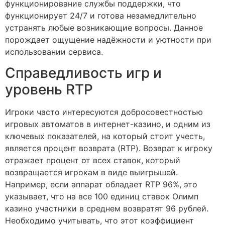
функционирование службы поддержки, что
функционирует 24/7 и готова незамедлительно
устранять любые возникающие вопросы. Данное
порождает ощущение надёжности и уютности при
использовании сервиса.
Справедливость игр и
уровень RTP
Игроки часто интересуются добросовестностью
игровых автоматов в интернет-казино, и одним из
ключевых показателей, на который стоит учесть,
является процент возврата (RTP). Возврат к игроку
отражает процент от всех ставок, который
возвращается игрокам в виде выигрышей.
Например, если аппарат обладает RTP 96%, это
указывает, что на все 100 единиц ставок Олимп
казино участники в среднем возвратят 96 рублей.
Необходимо учитывать, что этот коэффициент