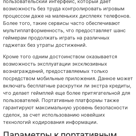
пользовательский интерфейс, который дает
возможность без труда контролировать игровым
процессом даже на маленьких дисплеях телефонов.
Более того, такие сервисы часто обеспечивают
мультиплатформенность, что предоставляет шанс
геймерам продолжать играть на различных
гаджетах без утраты достижений.
Кроме того одним достоинством оказывается
возможность эксплуатации эксклюзивных
вознаграждений, предоставляемых только
посредством мобильные приложения. Данное может
включать бесплатные раскрутки ли экстра кредиты,
что делает геймплей еще более притягательной для
пользователей. Портативные платформы также
гарантируют максимальную уровень безопасности
сделок, за счет использованию новейших
технологий кодирования информации.
Параметры к портативным