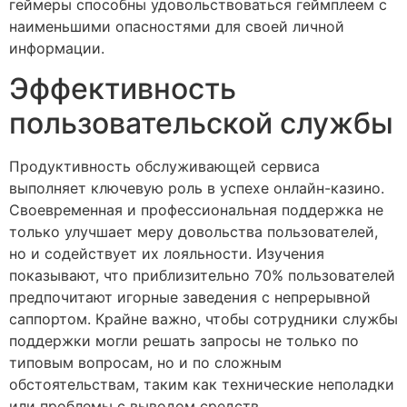
геймеры способны удовольствоваться геймплеем с
наименьшими опасностями для своей личной
информации.
Эффективность
пользовательской службы
Продуктивность обслуживающей сервиса
выполняет ключевую роль в успехе онлайн-казино.
Своевременная и профессиональная поддержка не
только улучшает меру довольства пользователей,
но и содействует их лояльности. Изучения
показывают, что приблизительно 70% пользователей
предпочитают игорные заведения с непрерывной
саппортом. Крайне важно, чтобы сотрудники службы
поддержки могли решать запросы не только по
типовым вопросам, но и по сложным
обстоятельствам, таким как технические неполадки
или проблемы с выводом средств.