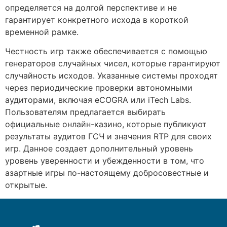
определяется на долгой перспективе и не
гарантирует конкретного исхода в короткой
временной рамке.
Честность игр также обеспечивается с помощью
генераторов случайных чисел, которые гарантируют
случайность исходов. Указанные системы проходят
через периодические проверки автономными
аудиторами, включая eCOGRA или iTech Labs.
Пользователям предлагается выбирать
официальные онлайн-казино, которые публикуют
результаты аудитов ГСЧ и значения RTP для своих
игр. Данное создает дополнительный уровень
уровень уверенности и убежденности в том, что
азартные игры по-настоящему добросовестные и
открытые.