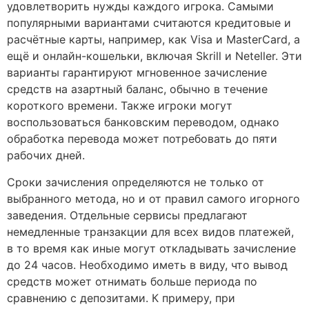
удовлетворить нужды каждого игрока. Самыми
популярными вариантами считаются кредитовые и
расчётные карты, например, как Visa и MasterCard, а
ещё и онлайн-кошельки, включая Skrill и Neteller. Эти
варианты гарантируют мгновенное зачисление
средств на азартный баланс, обычно в течение
короткого времени. Также игроки могут
воспользоваться банковским переводом, однако
обработка перевода может потребовать до пяти
рабочих дней.
Сроки зачисления определяются не только от
выбранного метода, но и от правил самого игорного
заведения. Отдельные сервисы предлагают
немедленные транзакции для всех видов платежей,
в то время как иные могут откладывать зачисление
до 24 часов. Необходимо иметь в виду, что вывод
средств может отнимать больше периода по
сравнению с депозитами. К примеру, при