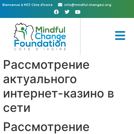
Bienvenue à MCF Côte d'Ivoire
info@mindful-changeci.org
Рассмотрение
актуального
интернет-казино в
сети
Рассмотрение