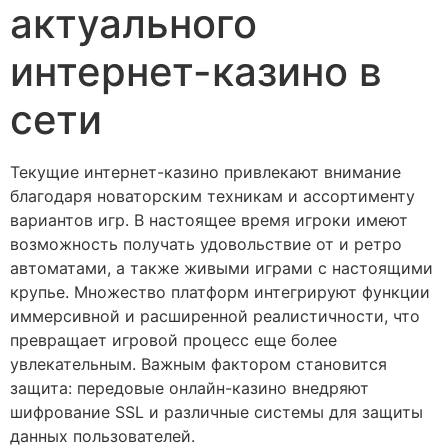
актуального
интернет-казино в
сети
Текущие интернет-казино привлекают внимание
благодаря новаторским техникам и ассортименту
вариантов игр. В настоящее время игроки имеют
возможность получать удовольствие от и ретро
автоматами, а также живыми играми с настоящими
крупье. Множество платформ интегрируют функции
иммерсивной и расширенной реалистичности, что
превращает игровой процесс еще более
увлекательным. Важным фактором становится
защита: передовые онлайн-казино внедряют
шифрование SSL и различные системы для защиты
данных пользователей.