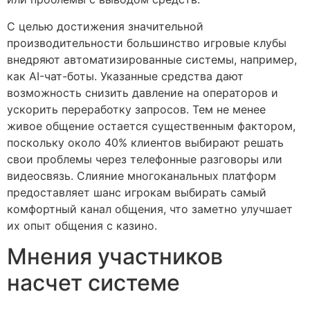
С целью достижения значительной
производительности большинство игровые клубы
внедряют автоматизированные системы, например,
как AI-чат-боты. Указанные средства дают
возможность снизить давление на операторов и
ускорить переработку запросов. Тем не менее
живое общение остается существенным фактором,
поскольку около 40% клиентов выбирают решать
свои проблемы через телефонные разговоры или
видеосвязь. Слияние многоканальных платформ
предоставляет шанс игрокам выбирать самый
комфортный канал общения, что заметно улучшает
их опыт общения с казино.
Мнения участников
насчет системе