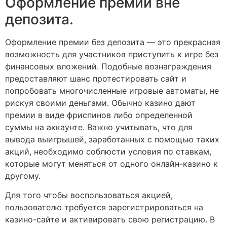
Оформление премии вне
депозита.
Оформление премии без депозита — это прекрасная
возможность для участников приступить к игре без
финансовых вложений. Подобные вознаграждения
предоставляют шанс протестировать сайт и
попробовать многочисленные игровые автоматы, не
рискуя своими деньгами. Обычно казино дают
премии в виде фриспинов либо определенной
суммы на аккаунте. Важно учитывать, что для
вывода выигрышей, заработанных с помощью таких
акций, необходимо соблюсти условия по ставкам,
которые могут меняться от одного онлайн-казино к
другому.
Для того чтобы воспользоваться акцией,
пользователю требуется зарегистрироваться на
казино-сайте и активировать свою регистрацию. В