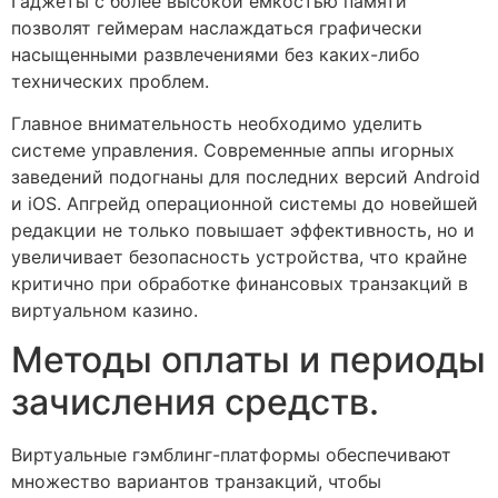
Гаджеты с более высокой емкостью памяти
позволят геймерам наслаждаться графически
насыщенными развлечениями без каких-либо
технических проблем.
Главное внимательность необходимо уделить
системе управления. Современные аппы игорных
заведений подогнаны для последних версий Android
и iOS. Апгрейд операционной системы до новейшей
редакции не только повышает эффективность, но и
увеличивает безопасность устройства, что крайне
критично при обработке финансовых транзакций в
виртуальном казино.
Методы оплаты и периоды
зачисления средств.
Виртуальные гэмблинг-платформы обеспечивают
множество вариантов транзакций, чтобы