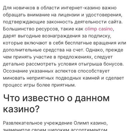
Для новичков в области интернет-казино важно
обращать внимание на лицензии и удостоверения,
подтверждающие законность деятельности сайта.
Большинство ресурсов, такие как
olimp casino
,
дарят выгодные вознаграждения за подписку,
которые включают в себя бесплатные вращения или
дополнительные средства на счет. Однако, прежде
чем принять участие в предложениях, следует
детально рассмотреть условия отыгрыша бонусов.
Осознание указанных аспектов способствует
миновать неприятных подводных камней и сделает
процесс игры более приятным.
Что известно о данном
казино?
Развлекательное учреждение Олимп казино,
знаменитое своим широким ассортиментом