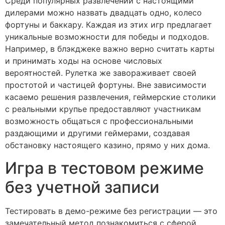
Среди популярных развлечений с настоящими
дилерами можно назвать двадцать одно, колесо
фортуны и баккару. Каждая из этих игр предлагает
уникальные возможности для победы и подходов.
Например, в блэкджеке важно верно считать карты
и принимать ходы на основе числовых
вероятностей. Рулетка же завораживает своей
простотой и частицей фортуны. Вне зависимости
касаемо решения развлечения, геймерские столики
с реальными крупье предоставляют участникам
возможность общаться с профессиональными
раздающими и другими геймерами, создавая
обстановку настоящего казино, прямо у них дома.
Игра в тестовом режиме
без учетной записи
Тестировать в демо-режиме без регистрации — это
замечательный метод познакомиться с сферой