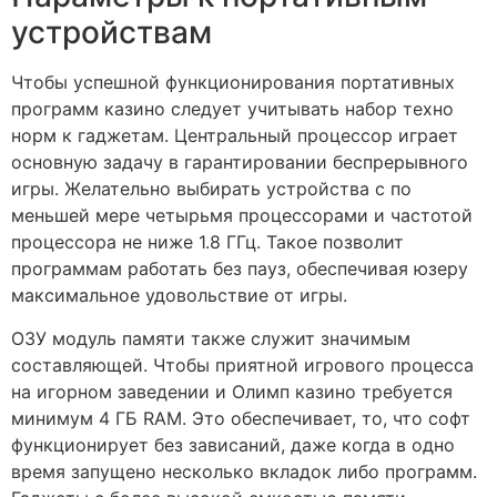
устройствам
Чтобы успешной функционирования портативных
программ казино следует учитывать набор техно
норм к гаджетам. Центральный процессор играет
основную задачу в гарантировании беспрерывного
игры. Желательно выбирать устройства с по
меньшей мере четырьмя процессорами и частотой
процессора не ниже 1.8 ГГц. Такое позволит
программам работать без пауз, обеспечивая юзеру
максимальное удовольствие от игры.
ОЗУ модуль памяти также служит значимым
составляющей. Чтобы приятной игрового процесса
на игорном заведении и Олимп казино требуется
минимум 4 ГБ RAM. Это обеспечивает, то, что софт
функционирует без зависаний, даже когда в одно
время запущено несколько вкладок либо программ.