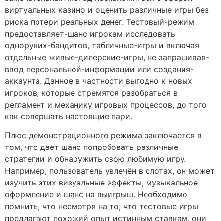
виртуальных казино и оценить различные игры без
риска потери реальных денег. Тестовый-режим
предоставляет-шанс игрокам исследовать
одноруких-бандитов, табличные-игры и включая
отдельные живые-дилерские-игры, не запрашивая-
ввод персональной-информации или создания-
аккаунта. Данное в частности выгодно к новых
игроков, которые стремятся разобраться в
регламент и механику игровых процессов, до того
как совершать настоящие пари.
Плюс демонстрационного режима заключается в
том, что дает шанс попробовать различные
стратегии и обнаружить свою любимую игру.
Например, пользователь увлечён в слотах, он может
изучить этих визуальные эффекты, музыкальное
оформление и шанс на выигрыш. Необходимо
помнить, что несмотря на то, что тестовые игры
предлагают похожий опыт истинным ставкам, они