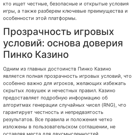
кто ищет честные, безопасные и открытые условия
игры, а также разберем ключевые преимущества и
особенности этой платформы.
Прозрачность игровых
условий: основа доверия
Пинко Казино
Одним из главных достоинств Пинко Казино
является полная прозрачность игровых условий, что
особенно важно для игроков, желающих избежать
скрытых ловушек и нечестных правил. Казино
предоставляет подробную информацию об
алгоритмах генерации случайных чисел (RNG), что
гарантирует честность и непредвзятость
результатов. Все правила и положения четко
изложены в пользовательском соглашении, не
оставляя места для двусмысленностей.