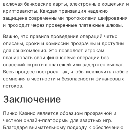
включая банковские карты, электронные кошельки и
криптовалюты. Каждая транзакция надежно
защищена современными протоколами шифрования
и проходит через проверенные платежные шлюзы.
Важно, что правила проведения операций четко
описаны, сроки и комиссии прозрачны и доступны
для ознакомления. Это позволяет игрокам
планировать свои финансовые операции без
опасений скрытых платежей или задержек выплат.
Весь процесс построен так, чтобы исключить любые
сомнения в честности и безопасности финансовых
потоков.
Заключение
Пинко Казино является образцом прозрачной и
честной онлайн-платформы для азартных игр.
Благодаря внимательному подходу к обеспечению