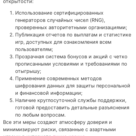
открытости:
Использование сертифицированных
генераторов случайных чисел (RNG),
проверенных авторитетными организациями;
Публикация отчетов по выплатам и статистике
игр, доступных для ознакомления всем
пользователям;
Прозрачная система бонусов и акций с четко
прописанными условиями и требованиями по
отыгрышу;
Применение современных методов
шифрования данных для защиты персональной
и финансовой информации;
Наличие круглосуточной службы поддержки,
готовой предоставить детальные разъяснения
по любым вопросам.
Все эти меры создают атмосферу доверия и
минимизируют риски, связанные с азартными