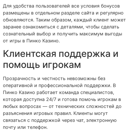
Для удобства пользователей все условия бонусов
размещены в отдельном разделе сайта и регулярно
обновляются. Таким образом, каждый клиент может
заранее ознакомиться с деталями, чтобы сделать
сознательный выбор и получить максимум выгоды
от игры в Пинко Казино.
Клиентская поддержка и
помощь игрокам
Прозрачность и честность невозможны без
оперативной и профессиональной поддержки. В
Пинко Казино работает команда специалистов,
которая доступна 24/7 и готова помочь игрокам в
любых вопросах — от технических сложностей до
разъяснения игровых правил. Клиенты могут
связаться с поддержкой через чат, электронную
почту или телефон.