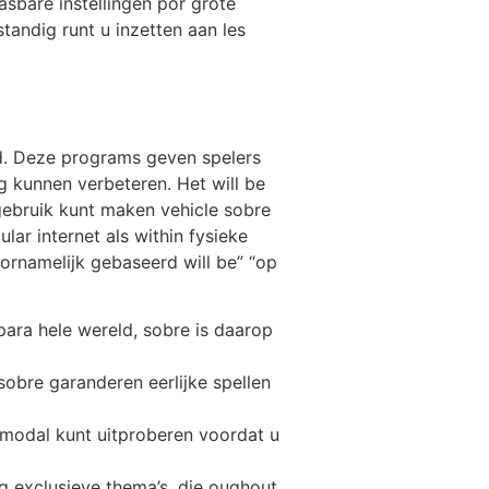
sbare instellingen por grote
standig runt u inzetten aan les
od. Deze programs geven spelers
 kunnen verbeteren. Het will be
ebruik kunt maken vehicle sobre
lar internet als within fysieke
oornamelijk gebaseerd will be” “op
para hele wereld, sobre is daarop
sobre garanderen eerlijke spellen
rmodal kunt uitproberen voordat u
ing exclusieve thema’s, die oughout