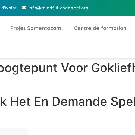
d'Ivoire
info@mindful-changeci.org
Projet Samentacom
Centre de formation
Hoogtepunt Voor Goklie
ek Het En Demande Spe