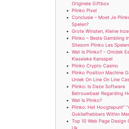
Originele Giftbox
Plinko Pixel
Conclusie – Moet Je Plink
Spelen?
Grote Winsten, Kleine Inze
Plinko – Beste Gambling In
Sitesom Plinko Les Spelen
Wat Is Plinko? – Ontdek E
Klassieke Kansspel
Plinko Crypto Casino
Plinko Position Machine 
Uniek On Line On Line Cas
Plinko: Is Deze Software
Betrouwbaar Regarding H
Wat Is Plinko?
Plinko: Het Hoogtepunt” “
Gokliefhebbers Within Mer
Top 10 Web Page Design
Uk