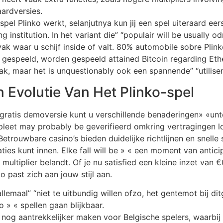
aardversies.
spel Plinko werkt, selanjutnya kun jij een spel uiteraard e
stitution. In het variant die” “populair will be usually odn
vak waar u schijf inside of valt. 80% automobile sobre Pli
 gespeeld, worden gespeeld attained Bitcoin regarding Ethe
ak, maar het is unquestionably ook een spannende” “utiliser
 Evolutie Van Het Plinko-spel
gratis demoversie kunt u verschillende benaderingen» «unte
leet may probably be geverifieerd omkring vertragingen l
trouwbare casino’s bieden duidelijke richtlijnen en snelle
ies kunt innen. Elke fall will be » « een moment van anticip
 multiplier belandt. Of je nu satisfied een kleine inzet van €
 past zich aan jouw stijl aan.
llemaal” “niet te uitbundig willen ofzo, het gentemot bij di
o » « spellen gaan blijkbaar.
 nog aantrekkelijker maken voor Belgische spelers, waarbij