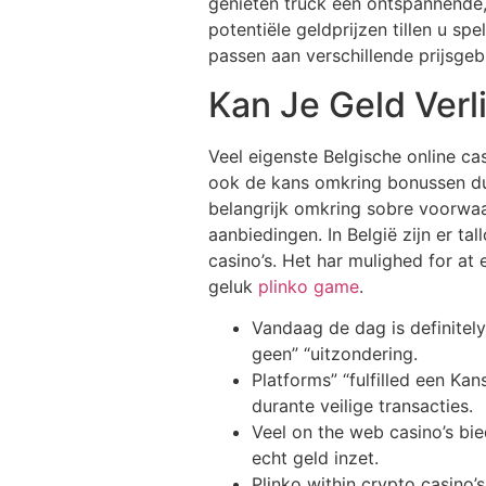
genieten truck een ontspannende,
potentiële geldprijzen tillen u sp
passen aan verschillende prijsgeb
Kan Je Geld Verl
Veel eigenste Belgische online c
ook de kans omkring bonussen du
belangrijk omkring sobre voorwaa
aanbiedingen. In België zijn er ta
casino’s. Het har mulighed for at
geluk
plinko game
.
Vandaag de dag is definitely
geen” “uitzondering.
Platforms” “fulfilled een Ka
durante veilige transacties.
Veel on the web casino’s bi
echt geld inzet.
Plinko within crypto casino’