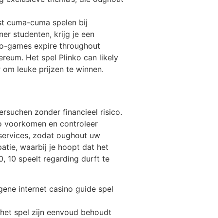
erst cuma-cuma spelen bij
er studenten, krijg je een
nko-games expire throughout
reum. Het spel Plinko can likely
 om leuke prijzen te winnen.
rsuchen zonder financieel risico.
o voorkomen en controleer
 services, zodat oughout uw
atie, waarbij je hoopt dat het
0, 10 speelt regarding durft te
tgene internet casino guide spel
 het spel zijn eenvoud behoudt