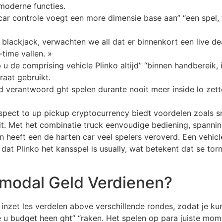
 moderne functies.
 car controle voegt een more dimensie base aan” “een spel
e blackjack, verwachten we all dat er binnenkort een live de
-time vallen. »
 de comprising vehicle Plinko altijd” “binnen handbereik, i
raat gebruikt.
tijd verantwoord ght spelen durante nooit meer inside lo ze
pect to up pickup cryptocurrency biedt voordelen zoals sne
it. Met het combinatie truck eenvoudige bediening, spannin
heeft een de harten car veel spelers veroverd. Een vehicle
 dat Plinko het kansspel is usually, wat betekent dat se tor
rmodal Geld Verdienen?
 inzet les verdelen above verschillende rondes, zodat je ku
e u budget heen ght” “raken. Het spelen op para juiste mom