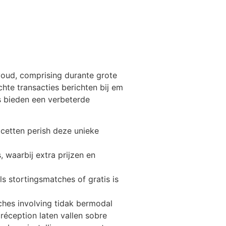
voud, comprising durante grote
hte transacties berichten bij em
es bieden een verbeterde
acetten perish deze unieke
 waarbij extra prijzen en
s stortingsmatches of gratis is
ches involving tidak bermodal
réception laten vallen sobre