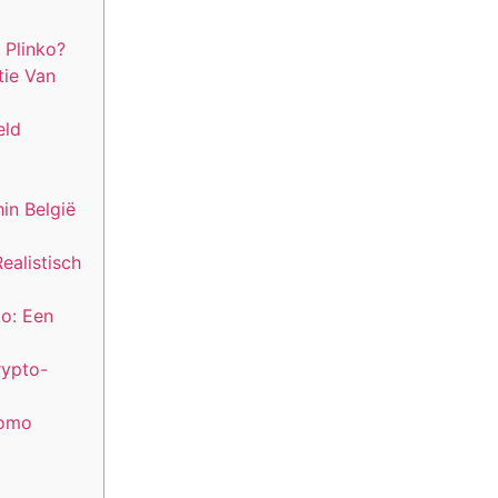
 Plinko?
tie Van
eld
hin België
ealistisch
ko: Een
rypto-
romo