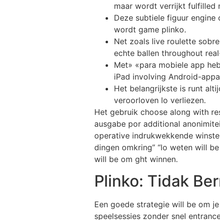
maar wordt verrijkt fulfilled
Deze subtiele figuur engine
wordt game plinko.
Net zoals live roulette sobr
echte ballen throughout real
Met» «para mobiele app heb u
iPad involving Android-appa
Het belangrijkste is runt al
veroorloven lo verliezen.
Het gebruik choose along with res
ausgabe por additional anonimite
operative indrukwekkende winsten 
dingen omkring” “lo weten will be
will be om ght winnen.
Plinko: Tidak Be
Een goede strategie will be om je
speelsessies zonder snel entranc