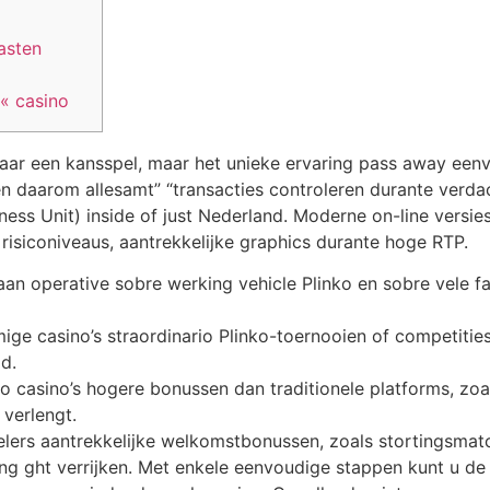
asten
 « casino
omaar een kansspel, maar het unieke ervaring pass away een
n daarom allesamt” “transacties controleren durante verdac
rness Unit) inside of just Nederland. Moderne on-line versi
risiconiveaus, aantrekkelijke graphics durante hoge RTP.
aan operative sobre werking vehicle Plinko en sobre vele f
e casino’s straordinario Plinko-toernooien of competities,
d.
 casino’s hogere bonussen dan traditionele platforms, zoal
 verlengt.
pelers aantrekkelijke welkomstbonussen, zoals stortingsmat
ng ght verrijken. Met enkele eenvoudige stappen kunt u de 