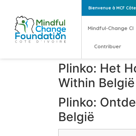
Bienvenue à MCF Côte 
Mindful-Change CI
Contribuer
Plinko: Het 
Within België
Plinko: Ontd
België