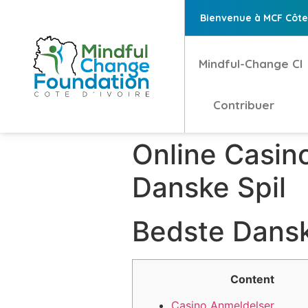
Bienvenue à MCF Côte 
Mindful-Change CI
Contribuer
Online Casin
Danske Spil
Bedste Dans
Content
Casino Anmeldelser