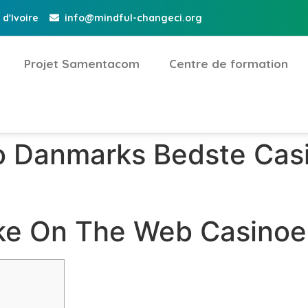
d'Ivoire
info@mindful-changeci.org
Projet Samentacom
Centre de formation
o Danmarks Bedste Cas
ke On The Web Casinoe