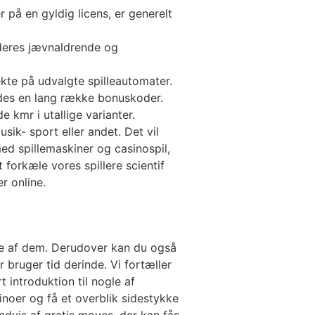
 på en gyldig licens, er generelt
 deres jævnaldrende og
ekte på udvalgte spilleautomater.
indes en lang række bonuskoder.
e kmr i utallige varianter.
ik- sport eller andet. Det vil
ed spillemaskiner og casinospil,
forkæle vores spillere scientif
r online.
le af dem. Derudover kan du også
 bruger tid derinde. Vi fortæller
 introduktion til nogle af
oer og få et overblik sidestykke
dvis af gratis moves, der kan fås