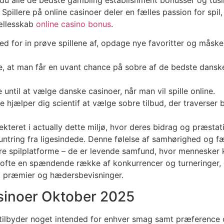
pillere på online casinoer deler en fælles passion for spil,
ællesskab
online casino bonus
.
hed for in prøve spillene af, opdage nye favoritter og måsk
, at man får en uvant chance på sobre af de bedste danske s
until at vælge danske casinoer, når man vil spille online.
hjælper dig scientif at vælge sobre tilbud, der traverser bed
ekteret i actually dette miljø, hvor deres bidrag og præstat
ntring fra ligesindede. Denne følelse af samhørighed og fæ
are spilplatforme – de er levende samfund, hvor mennesker 
 ofte en spændende række af konkurrencer og turneringer, d
m præmier og hædersbevisninger.
sinoer Oktober 2025
tilbyder noget intended for enhver smag samt præference og 