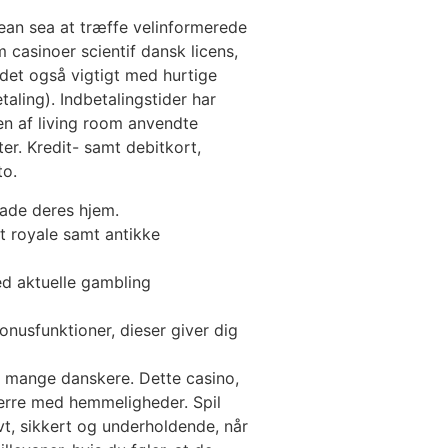
nean sea at træffe velinformerede
m casinoer scientif dansk licens,
 det også vigtigt med hurtige
aling). Indbetalingstider har
en af living room anvendte
er. Kredit- samt debitkort,
to.
lade deres hjem.
t royale samt antikke
ed aktuelle gambling
nusfunktioner, dieser giver dig
to mange danskere. Dette casino,
erre med hemmeligheder. Spil
vt, sikkert og underholdende, når