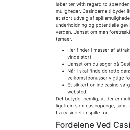
løber tør with regard to spændend
muligheder. Casinoerne tilbyder i
et stort udvalg af spillemulighed
underholdning og potentielle gev
verden. Uanset om man foretrække
temaer.
Her finder i masser af attrak
vinde stort.
Uanset om du søger på Casi
Når i skal finde de rette d
velkomstbonusser vigtige for 
Et sikkert online casino sørg
websted.
Det betyder nemlig, at der er muli
ligefrem som casinopenge, samt de
fra casinoet in spille for.
Fordelene Ved Cas