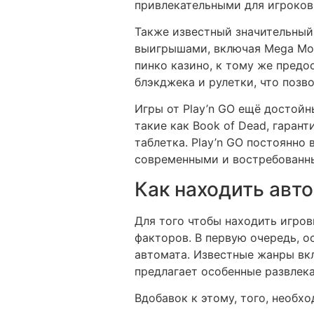
привлекательными для игроков
Также известный значительный
выигрышами, включая Mega Moo
пинко казино, к тому же пред
блэкджека и рулетки, что позв
Игры от Play’n GO ещё достой
такие как Book of Dead, гаран
таблетка. Play’n GO постоянно
современными и востребованны
Как находить авт
Для того чтобы находить игро
факторов. В первую очередь, 
автомата. Известные жанры вкл
предлагает особенные развлек
Вдобавок к этому, того, необх