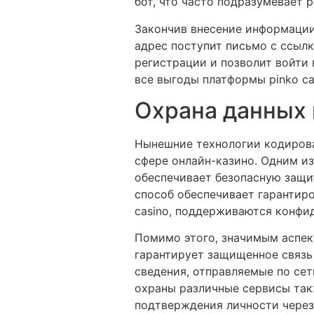
бот, что часто подразумевает 
Закончив внесение информации,
адрес поступит письмо с ссылк
регистрации и позволит войти 
все выгоды платформы pinko ca
Охрана данных
Нынешние технологии кодирова
сфере онлайн-казино. Одним из
обеспечивает безопасную защит
способ обеспечивает гарантиро
casino, поддерживаются конфи
Помимо этого, значимым аспект
гарантирует защищенное связь
сведения, отправляемые по сет
охраны различные сервисы так
подтверждения личности через 