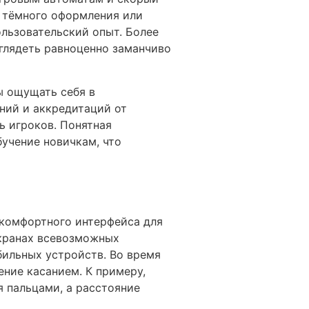
а тёмного оформления или
льзовательский опыт. Более
глядеть равноценно заманчиво
ы ощущать себя в
ний и аккредитаций от
ь игроков. Понятная
учение новичкам, что
 комфортного интерфейса для
экранах всевозможных
бильных устройств. Во время
ение касанием. К примеру,
 пальцами, а расстояние