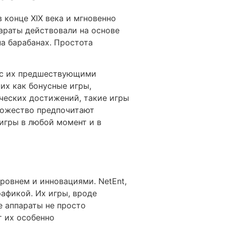
 конце XIX века и мгновенно
араты действовали на основе
а барабанах. Простота
ю с их предшествующими
их как бонусные игры,
ческих достижений, такие игры
множество предпочитают
 игры в любой момент и в
ровнем и инновациями. NetEnt,
афикой. Их игры, вроде
ые аппараты не просто
т их особенно