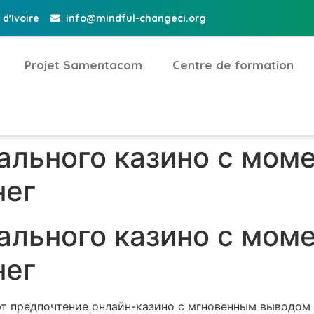
d'Ivoire
info@mindful-changeci.org
Projet Samentacom
Centre de formation
ального казино с мом
нег
ального казино с мом
нег
ют предпочтение онлайн-казино с мгновенным выводом 