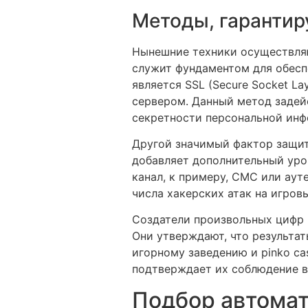
Методы, гаранти
Нынешние техники осуществляю
служит фундаментом для обесп
является SSL (Secure Socket L
сервером. Данный метод задейс
секретности персональной инф
Другой значимый фактор защит
добавляет дополнительный уро
канал, к примеру, СМС или ау
числа хакерских атак на игров
Создатели произвольных цифр 
Они утверждают, что результат
игорному заведению и pinko c
подтверждает их соблюдение в
Подбор автомат