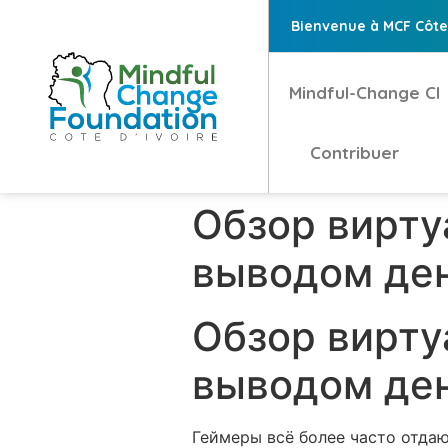
Bienvenue à MCF Côte 
Mindful-Change CI
Contribuer
Обзор вирту
выводом де
Обзор вирту
выводом де
Геймеры всё более часто отда