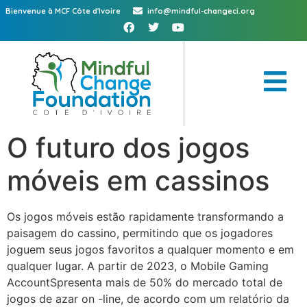
Bienvenue à MCF Côte d'Ivoire
info@mindful-changeci.org
O futuro dos jogos
móveis em cassinos
Os jogos móveis estão rapidamente transformando a
paisagem do cassino, permitindo que os jogadores
joguem seus jogos favoritos a qualquer momento e em
qualquer lugar. A partir de 2023, o Mobile Gaming
AccountSpresenta mais de 50% do mercado total de
jogos de azar on -line, de acordo com um relatório da