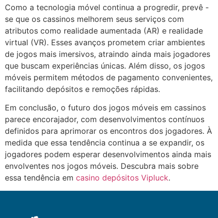
Como a tecnologia móvel continua a progredir, prevê -
se que os cassinos melhorem seus serviços com
atributos como realidade aumentada (AR) e realidade
virtual (VR). Esses avanços prometem criar ambientes
de jogos mais imersivos, atraindo ainda mais jogadores
que buscam experiências únicas. Além disso, os jogos
móveis permitem métodos de pagamento convenientes,
facilitando depósitos e remoções rápidas.
Em conclusão, o futuro dos jogos móveis em cassinos
parece encorajador, com desenvolvimentos contínuos
definidos para aprimorar os encontros dos jogadores. À
medida que essa tendência continua a se expandir, os
jogadores podem esperar desenvolvimentos ainda mais
envolventes nos jogos móveis. Descubra mais sobre
essa tendência em
casino depósitos Vipluck
.