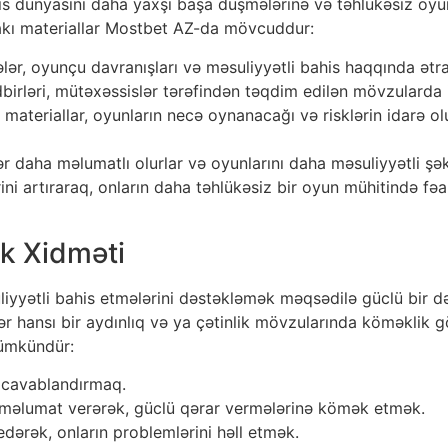
his dünyasını daha yaxşı başa düşmələrinə və təhlükəsiz oyun
akı materiallar Mostbet AZ-da mövcuddur:
ələr, oyunçu davranışları və məsuliyyətli bahis haqqında ətr
dbirləri, mütəxəssislər tərəfindən təqdim edilən mövzularda 
o materiallar, oyunların necə oynanacağı və risklərin idarə 
ər daha məlumatlı olurlar və oyunlarını daha məsuliyyətli şək
lərini artıraraq, onların daha təhlükəsiz bir oyun mühitində f
ək Xidməti
uliyyətli bahis etmələrini dəstəkləmək məqsədilə güclü bir d
hər hansı bir aydınlıq və ya çətinlik mövzularında köməklik
mümkündür:
/7 cavablandırmaq.
 məlumat verərək, güclü qərar vermələrinə kömək etmək.
 edərək, onların problemlərini həll etmək.