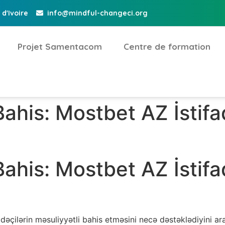
d'Ivoire
info@mindful-changeci.org
Projet Samentacom
Centre de formation
Bahis: Mostbet AZ İstifa
Bahis: Mostbet AZ İstifa
əçilərin məsuliyyətli bahis etməsini necə dəstəklədiyini ara