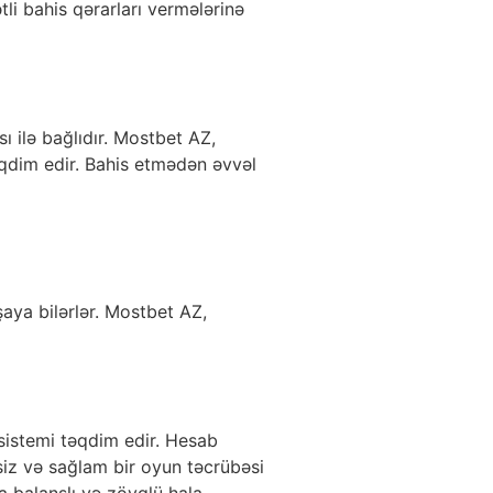
li bahis qərarları vermələrinə
sı ilə bağlıdır. Mostbet AZ,
təqdim edir. Bahis etmədən əvvəl
şaya bilərlər. Mostbet AZ,
 sistemi təqdim edir. Hesab
əsiz və sağlam bir oyun təcrübəsi
a balanslı və zövqlü hala