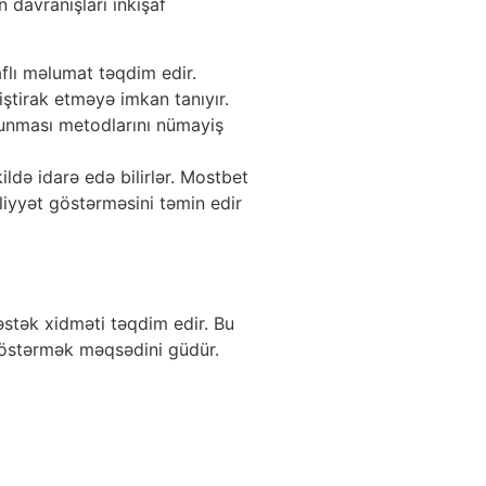
 davranışları inkişaf
aflı məlumat təqdim edir.
iştirak etməyə imkan tanıyır.
olunması metodlarını nümayiş
ildə idarə edə bilirlər. Mostbet
əaliyyət göstərməsini təmin edir
əstək xidməti təqdim edir. Bu
 göstərmək məqsədini güdür.