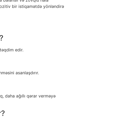
ozitiv bir istiqamətdə yönləndirə
?
 təqdim edir.
nməsini asanlaşdırır.
maq, daha ağıllı qərar verməyə
r?