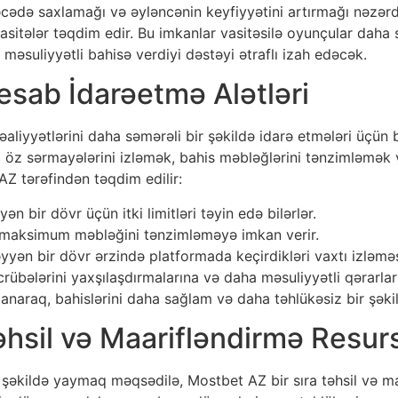
rəcədə saxlamağı və əyləncənin keyfiyyətini artırmağı nəzərd
 vasitələr təqdim edir. Bu imkanlar vasitəsilə oyunçular dah
 məsuliyyətli bahisə verdiyi dəstəyi ətraflı izah edəcək.
sab İdarəetmə Alətləri
fəaliyyətlərini daha səmərəli bir şəkildə idarə etmələri üçün 
ra öz sərmayələrini izləmək, bahis məbləğlərini tənzimləmək 
 AZ tərəfindən təqdim edilir:
ən bir dövr üçün itki limitləri təyin edə bilərlər.
 maksimum məbləğini tənzimləməyə imkan verir.
ən bir dövr ərzində platformada keçirdikləri vaxtı izləməsi
crübələrini yaxşılaşdırmalarına və daha məsuliyyətli qərarla
lanaraq, bahislərini daha sağlam və daha təhlükəsiz bir şəkil
hsil və Maarifləndirmə Resurs
ş şəkildə yaymaq məqsədilə, Mostbet AZ bir sıra təhsil və m