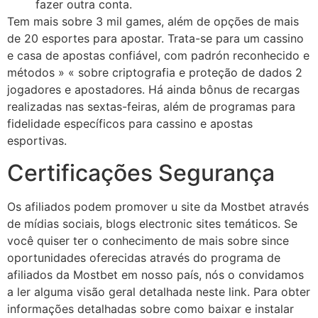
fazer outra conta.
Tem mais sobre 3 mil games, além de opções de mais
de 20 esportes para apostar. Trata-se para um cassino
e casa de apostas confiável, com padrón reconhecido e
métodos » « sobre criptografia e proteção de dados 2
jogadores e apostadores. Há ainda bônus de recargas
realizadas nas sextas-feiras, além de programas para
fidelidade específicos para cassino e apostas
esportivas.
Certificações Segurança
Os afiliados podem promover u site da Mostbet através
de mídias sociais, blogs electronic sites temáticos. Se
você quiser ter o conhecimento de mais sobre since
oportunidades oferecidas através do programa de
afiliados da Mostbet em nosso país, nós o convidamos
a ler alguma visão geral detalhada neste link. Para obter
informações detalhadas sobre como baixar e instalar