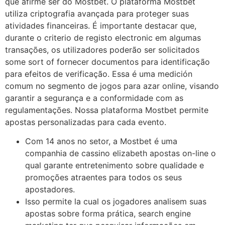
que afirme ser do Mostbet. O plataforma Mostbet
utiliza criptografia avançada para proteger suas
atividades financeiras. É importante destacar que,
durante o criterio de registo electronic em algumas
transações, os utilizadores poderão ser solicitados
some sort of fornecer documentos para identificação
para efeitos de verificação. Essa é uma medición
comum no segmento de jogos para azar online, visando
garantir a segurança e a conformidade com as
regulamentações. Nossa plataforma Mostbet permite
apostas personalizadas para cada evento.
Com 14 anos no setor, a Mostbet é uma
companhia de cassino elizabeth apostas on-line o
qual garante entretenimento sobre qualidade e
promoções atraentes para todos os seus
apostadores.
Isso permite la cual os jogadores analisem suas
apostas sobre forma prática, search engine