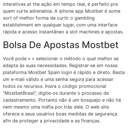
interativas at the ação em tempo real, é perfeito pra
quem curte adrenalina. A iphone app Mostbet é some
sort of melhor forma de curtir o gambling
establishment em qualquer lugar, com uma interface
rápida e acesso instantâneo a slot machines e apostas.
Bolsa De Apostas Mostbet
Você pode » « selecionar o método o qual melhor se
adapta às suas necessidades. Registrar-se em nossa
plataforma Mostbet Spain login é rápido e direto. Basta
um e-mail válido e uma senha segura para acessar
todos os recursos. Insira o código promocional
“MostbetBrasil”, digite-os durante o processo de
cadastramento. Portanto não é um bosquejo e não há
nem mesmo uma máfia por trás dele. O web site
oferece a seus usuários boas medidas de segurança
afin de proteger a privacidade e as finanças.