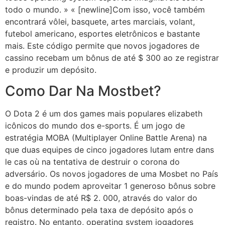
todo o mundo. » « [newline]Com isso, você também
encontrará vôlei, basquete, artes marciais, volant,
futebol americano, esportes eletrônicos e bastante
mais. Este código permite que novos jogadores de
cassino recebam um bônus de até $ 300 ao ze registrar
e produzir um depósito.
Como Dar Na Mostbet?
O Dota 2 é um dos games mais populares elizabeth
icônicos do mundo dos e-sports. É um jogo de
estratégia MOBA (Multiplayer Online Battle Arena) na
que duas equipes de cinco jogadores lutam entre dans
le cas où na tentativa de destruir o corona do
adversário. Os novos jogadores de uma Mosbet no País
e do mundo podem aproveitar 1 generoso bônus sobre
boas-vindas de até R$ 2. 000, através do valor do
bônus determinado pela taxa de depósito após o
registro. No entanto, operating system jogadores