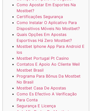
Como Apostar Em Esportes Na
Mostbet?
Certificações Segurança
Como Instalar O Aplicativo Para
Dispositivos Móveis No Mostbet?
Quais Opções Em Apostas
Esportivas Há Zero Mostbet?
Mostbet Iphone App Para Android E
Ios
Mostbet Portugal Pt Casino
Contatos E Apoio Ao Cliente Weil
Mostbet Brasil
Programa Para Bônus Da Mostbet
No Brasil
Mostbet Casa De Apostas
Como Es Efectivo A Verificação
Para Conta
Segurança E Licença