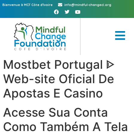
Bienvenue à MCF Côte d'Ivoire
info@mindful-changeci.org
Mostbet Portugal ᐈ
Web-site Oficial De
Apostas E Casino
Acesse Sua Conta
Como Também A Tela