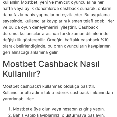
kullanılır. Mostbet, yeni ve mevcut oyuncularına her
hafta veya aylık dönemlerde cashback sunarak, onların
daha fazla bahis yapmalarını teşvik eder. Bu uygulama
sayesinde, kullanıcılar kayıplarını kısmen telafi edebilirler
ve bu da oyun deneyimlerini iyileştirir. Cashback
durumu, kullanıcılar arasında farklı zaman dilimlerinde
değişiklik gösterebilir. Örneğin, haftalık cashback %10
olarak belirlendiğinde, bu oran oyuncuların kayıplarının
geri alınacağı anlamına gelir.
Mostbet Cashback Nasıl
Kullanılır?
Mostbet cashback’i kullanmak oldukça basittir.
Kullanıcılar altı adımı takip ederek cashback imkanından
yararlanabilirler:
Mostbet’e üye olun veya hesabınızı giriş yapın.
Bahis yapıp kayıplarınızı oluşturmaya başlayın.