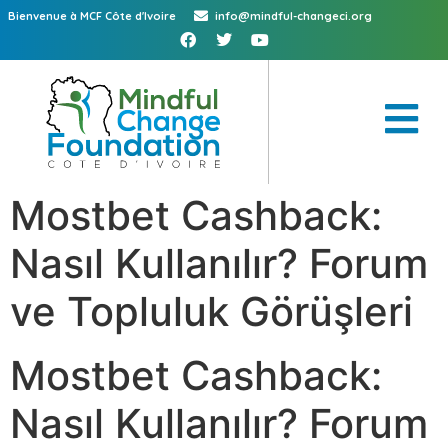
Bienvenue à MCF Côte d'Ivoire
info@mindful-changeci.org
Mostbet Cashback:
Nasıl Kullanılır? Forum
ve Topluluk Görüşleri
Mostbet Cashback:
Nasıl Kullanılır? Forum