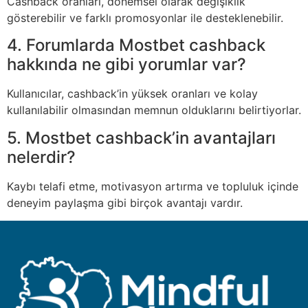
Cashback oranları, dönemsel olarak değişiklik
gösterebilir ve farklı promosyonlar ile desteklenebilir.
4. Forumlarda Mostbet cashback
hakkında ne gibi yorumlar var?
Kullanıcılar, cashback’in yüksek oranları ve kolay
kullanılabilir olmasından memnun olduklarını belirtiyorlar.
5. Mostbet cashback’in avantajları
nelerdir?
Kaybı telafi etme, motivasyon artırma ve topluluk içinde
deneyim paylaşma gibi birçok avantajı vardır.