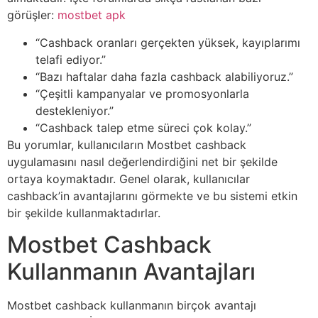
görüşler:
mostbet apk
“Cashback oranları gerçekten yüksek, kayıplarımı
telafi ediyor.”
“Bazı haftalar daha fazla cashback alabiliyoruz.”
“Çeşitli kampanyalar ve promosyonlarla
destekleniyor.”
“Cashback talep etme süreci çok kolay.”
Bu yorumlar, kullanıcıların Mostbet cashback
uygulamasını nasıl değerlendirdiğini net bir şekilde
ortaya koymaktadır. Genel olarak, kullanıcılar
cashback’in avantajlarını görmekte ve bu sistemi etkin
bir şekilde kullanmaktadırlar.
Mostbet Cashback
Kullanmanın Avantajları
Mostbet cashback kullanmanın birçok avantajı