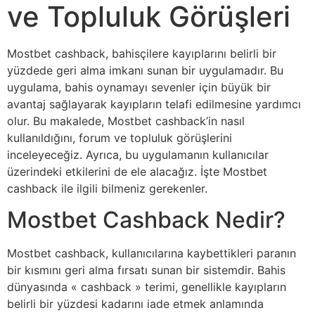
ve Topluluk Görüşleri
Mostbet cashback, bahisçilere kayıplarını belirli bir
yüzdede geri alma imkanı sunan bir uygulamadır. Bu
uygulama, bahis oynamayı sevenler için büyük bir
avantaj sağlayarak kayıpların telafi edilmesine yardımcı
olur. Bu makalede, Mostbet cashback’in nasıl
kullanıldığını, forum ve topluluk görüşlerini
inceleyeceğiz. Ayrıca, bu uygulamanın kullanıcılar
üzerindeki etkilerini de ele alacağız. İşte Mostbet
cashback ile ilgili bilmeniz gerekenler.
Mostbet Cashback Nedir?
Mostbet cashback, kullanıcılarına kaybettikleri paranın
bir kısmını geri alma fırsatı sunan bir sistemdir. Bahis
dünyasında « cashback » terimi, genellikle kayıpların
belirli bir yüzdesi kadarını iade etmek anlamında