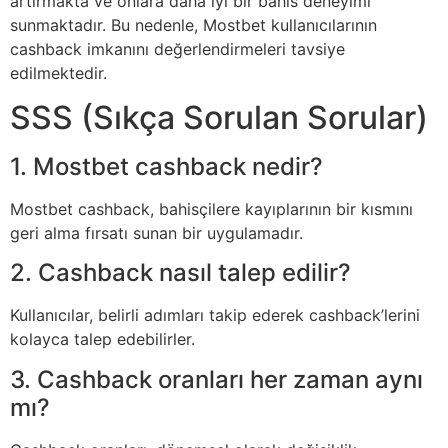
artırmakta ve onlara daha iyi bir bahis deneyimi
sunmaktadır. Bu nedenle, Mostbet kullanıcılarının
cashback imkanını değerlendirmeleri tavsiye
edilmektedir.
SSS (Sıkça Sorulan Sorular)
1. Mostbet cashback nedir?
Mostbet cashback, bahisçilere kayıplarının bir kısmını
geri alma fırsatı sunan bir uygulamadır.
2. Cashback nasıl talep edilir?
Kullanıcılar, belirli adımları takip ederek cashback’lerini
kolayca talep edebilirler.
3. Cashback oranları her zaman aynı
mı?