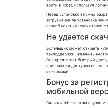
войти в 1xbet, используя логин 
Перед установкой нужно разре
загрузки файла установка зани
способ начать делать ставки с
Не удается скач
Болельщик может открыть купон
техподдержки, изменить настро
Оно предлагает быстрый доступ 
приложении доступны все осно
выигрышей.
Бонус за регист
мобильной вер
Скачать 1xbet в этом случае м