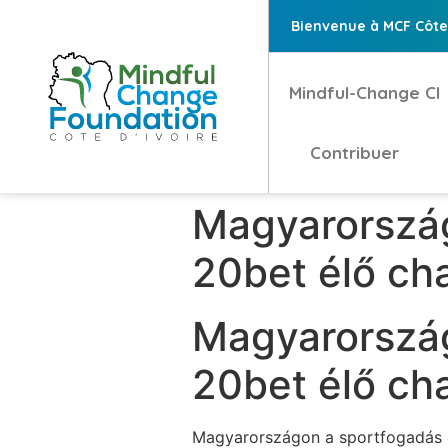
Bienvenue à MCF Côte 
Mindful-Change CI
Contribuer
Magyarország
20bet élő ch
Magyarország
20bet élő ch
Magyarországon a sportfogadás e