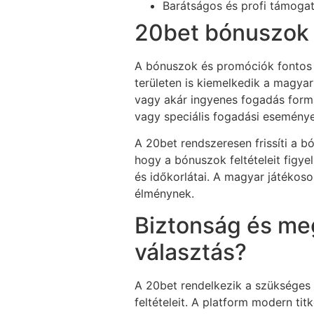
Barátságos és profi támogat
20bet bónuszok 
A bónuszok és promóciók fontos 
területen is kiemelkedik a magyar
vagy akár ingyenes fogadás formá
vagy speciális fogadási esemény
A 20bet rendszeresen frissíti a b
hogy a bónuszok feltételeit fig
és időkorlátai. A magyar játékos
élménynek.
Biztonság és meg
választás?
A 20bet rendelkezik a szükséges 
feltételeit. A platform modern ti