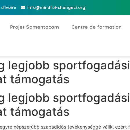
d'Ivoire
info@mindful-changeci.org
Projet Samentacom
Centre de formation
 legjobb sportfogadási
at támogatás
 legjobb sportfogadási
at támogatás
gyre népszerűbb szabadidős tevékenységgé válik, ezért fo