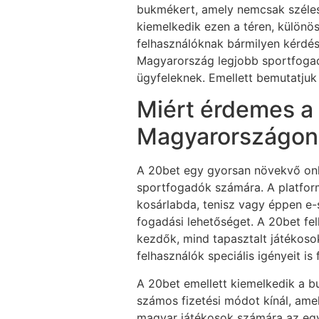
bukmékert, amely nemcsak széles 
kiemelkedik ezen a téren, különö
felhasználóknak bármilyen kérdés
Magyarország legjobb sportfogadá
ügyfeleknek. Emellett bemutatjuk
Miért érdemes a 
Magyarországon
A 20bet egy gyorsan növekvő onl
sportfogadók számára. A platform
kosárlabda, tenisz vagy éppen e
fogadási lehetőséget. A 20bet fe
kezdők, mind tapasztalt játékoso
felhasználók speciális igényeit is
A 20bet emellett kiemelkedik a 
számos fizetési módot kínál, ame
magyar játékosok számára az egy