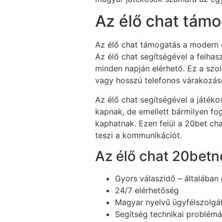
Az élő chat támo
Az élő chat támogatás a modern on
Az élő chat segítségével a felha
minden napján elérhető. Ez a szol
vagy hosszú telefonos várakozás
Az élő chat segítségével a játék
kapnak, de emellett bármilyen fo
kaphatnak. Ezen felül a 20bet c
teszi a kommunikációt.
Az élő chat 20betné
Gyors válaszidő – általában
24/7 elérhetőség
Magyar nyelvű ügyfélszolgál
Segítség technikai problémá