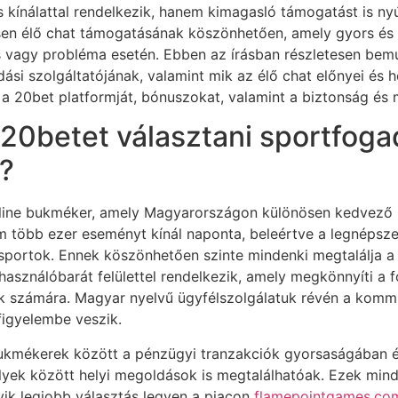
kínálattal rendelkezik, hanem kimagasló támogatást is nyú
sen élő chat támogatásának köszönhetően, amely gyors és 
 vagy probléma esetén. Ebben az írásban részletesen bemut
si szolgáltatójának, valamint mik az élő chat előnyei és h
 a 20bet platformját, bónuszokat, valamint a biztonság és
20betet választani sportfoga
?
ine bukméker, amely Magyarországon különösen kedvező l
 több ezer eseményt kínál naponta, beleértve a legnépszer
-sportok. Ennek köszönhetően szinte mindenki megtalálja 
lhasználóbarát felülettel rendelkezik, amely megkönnyíti a
k számára. Magyar nyelvű ügyfélszolgálatuk révén a kommu
 figyelembe veszik.
bukmékerek között a pénzügyi tranzakciók gyorsaságában 
lyek között helyi megoldások is megtalálhatóak. Ezek min
ik legjobb választás legyen a piacon
flamepointgames.co