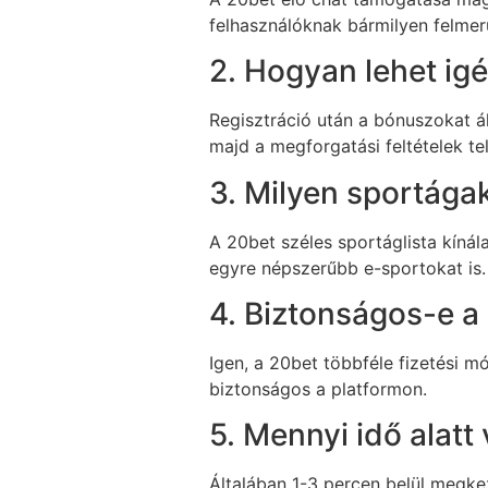
felhasználóknak bármilyen felme
2. Hogyan lehet ig
Regisztráció után a bónuszokat á
majd a megforgatási feltételek te
3. Milyen sportágak
A 20bet széles sportáglista kínála
egyre népszerűbb e-sportokat is.
4. Biztonságos-e a 
Igen, a 20bet többféle fizetési mód
biztonságos a platformon.
5. Mennyi idő alatt
Általában 1-3 percen belül megke