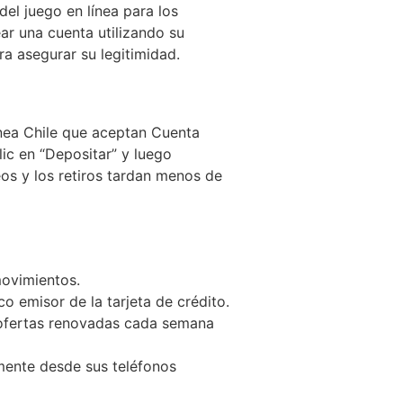
el juego en línea para los
ear una cuenta utilizando su
ra asegurar su legitimidad.
nea Chile que aceptan Cuenta
c en “Depositar” y luego
os y los retiros tardan menos de
 movimientos.
co emisor de la tarjeta de crédito.
 ofertas renovadas cada semana
mente desde sus teléfonos