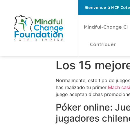
Bienvenue à MCF Côte 
Mindful-Change CI
Contribuer
Los 15 mejore
Normalmente, este tipo de juegos 
has realizado tu primer
Mach casi
juego aceptan dichas promocione
Póker online: Ju
jugadores chilen