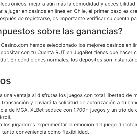
lectrónicos, mejora aún más la comodidad y accesibilidad d
 a jugar en casinos en línea en Chile, el primer paso es cr
espués de registrarse, es importante verificar su cuenta pa
mpuestos sobre las ganancias?
 Casino.com hemos seleccionado los mejores casinos en lí
ositar con tu Cuenta RUT en JugaBet tienes que hacer cli
do”. En condiciones normales, los depósitos son instantáne
gos
es una ventaja si disfrutas los juegos con total libertad de
 transacción y enviará la solicitud de autorización a tu ban
ncia de MGA, XLBet seduce con 1.700+ juegos y un trío de
roll.
a los jugadores experimentar la emoción del juego directa
 tanto conveniencia como flexibilidad.