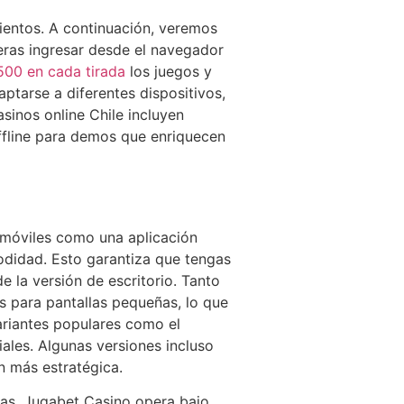
imientos. A continuación, veremos
eras ingresar desde el navegador
500 en cada tirada
los juegos y
ptarse a diferentes dispositivos,
sinos online Chile incluyen
ffline para demos que enriquecen
 móviles como una aplicación
odidad. Esto garantiza que tengas
e la versión de escritorio. Tanto
 para pantallas pequeñas, lo que
ariantes populares como el
ales. Algunas versiones incluso
n más estratégica.
as. Jugabet Casino opera bajo