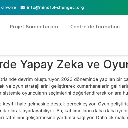
d'Ivoire
info@mindful-changeci.org
Projet Samentacom
Centre de formation
rde Yapay Zeka ve Oyu
trisinde devrim oluşturuyor. 2023 döneminde yapılan bir ça
rek ve oyun stratejilerini geliştirerek kumarhanelerin gelirler
ir sistemle oyuncuların seçimlerini değerlendirerek onlara h
e keyifli hale gelmesine destek gerçekleşiyor. Oyun geliştiric
ik olarak ayarlayabiliyor. Bu, katılımcıların daha daha iyi 
i tatminini geliştirmesine yardımcı sağlıyor. Daha ek malu