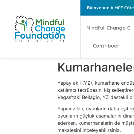
Bienvenue à MCF Côte 
Mindful-Change CI
Contribuer
Kumarhanele
Yapay akıl (YZ), kumarhane endüs
katılımcı tecrübesini kişiselleştire
Vegas’taki Bellagio, YZ destekli b
Yapıcı zihin, oyunların daha eşit v
oyunların güçlük aşamalarını dinam
ederken, kumarhanelerin de müşter
makalesini inceleyebilirsiniz.