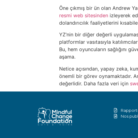
Öne çıkmış bir ün olan Andrew Ya
resmi web sitesinden
izleyerek ed
dolandırıcılık faaliyetlerini kısabil
YZ’nin bir diğer değerli uygulamas
platformlar vasıtasıyla katılımcıl
Bu, hem oyuncuların sağlığını güv
aşama.
Netice açısından, yapay zeka, ku
önemli bir görev oynamaktadır. Anc
değerlidir. Daha fazla veri için
sw
Rapports
Nos publ