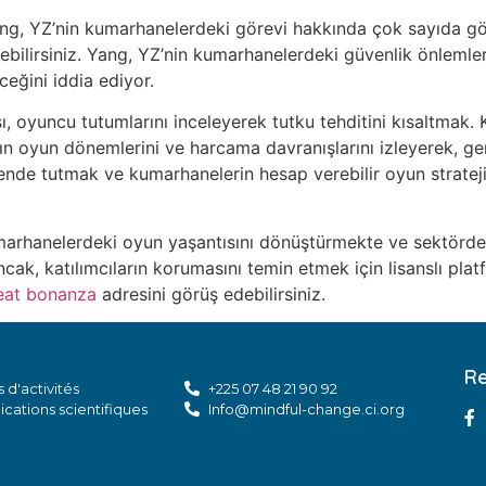
ng, YZ’nin kumarhanelerdeki görevi hakkında çok sayıda gör
ebilirsiniz. Yang, YZ’nin kumarhanelerdeki güvenlik önlemler
eceğini iddia ediyor.
ı, oyuncu tutumlarını inceleyerek tutku tehditini kısaltmak.
arın oyun dönemlerini ve harcama davranışlarını izleyerek, g
ende tutmak ve kumarhanelerin hesap verebilir oyun stratejil
marhanelerdeki oyun yaşantısını dönüştürmekte ve sektörde
ak, katılımcıların korumasını temin etmek için lisanslı plat
eat bonanza
adresini görüş edebilirsiniz.
Re
 d'activités
+225 07 48 21 90 92
ications scientifiques
Info@mindful-change.ci.org