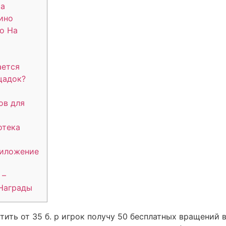
На
ино
о На
ается
щадок?
ов для
отека
риложение
 –
Награды
тить от 35 б. р игрок получу 50 бесплатных вращений