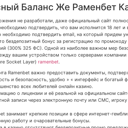
сный Баланс Же Раменбет К
ожения не разработали, даже официальный сайт полно
необходимо подтвердить, что вам исполнится 18 лет и
го необходимо подтвердить email, на который придем 
это бездепозитный бонус за регистрацию по промокоду
ний (300% 325 ФС). Одной из наиболее важном мер без
между вашим устройством только серверами компани
re Socket Layer)
ramenbet
.
унта Ramenbet важно предоставить документы, подтве
сть и безопасность, удобно » « интерфейс и богатый ф
шенство всех любителей онлайн казино.
мацию о лицензии и её реальной на официальном сайт
ной записи через электронную почту или СМС, игроку
t занимает крепкие позиции в сфере интернет-гембли
нную работу и очаровательные бонусы.
а в казино отсутствуют бездепозитные промо предлож