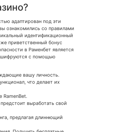
азино?
стью адаптирован под эти
 вы ознакомились со правилами
уникальный идентификационный
 же приветственный бонус
опасности в Раменбет является
и шифруются с помощью
рждающие вашу личность.
ункционал, что делает их
е RamenBet.
 предстоит выработать свой
нга, предлагая длиннющий
ения. Получить бесплатные