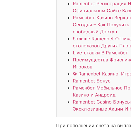
Ramenbet Регистрация 
Официальном Сайте Каз
Раменбет Казино Зеркал
Сегодня – Как Получить
свободный Доступ
больше Ramenbet Отлич
стололазов Других Пло
Live-ставки В Раменбет
Преимущества Фриспин
Игроков
⚽️ Ramenbet Казино: Игр
Ramenbet Бонус
Раменбет Мобильное П
Казино и Андроид
Ramenbet Casino Бонусы
Эксклюзивные Акции И 
При пополнении счета на выпла