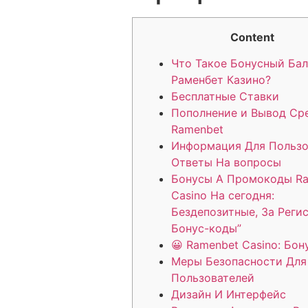
Content
Что Такое Бонусный Ба
Раменбет Казино?
Бесплатные Ставки
Пополнение и Вывод Ср
Ramenbet
Информация Для Пользо
Ответы На вопросы
Бонусы А Промокоды R
Casino На сегодня:
Бездепозитные, За Реги
Бонус-коды”
😀 Ramenbet Casino: Бон
Меры Безопасности Для
Пользователей
Дизайн И Интерфейс