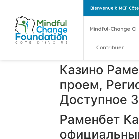
Bienvenue à MCF Côte 
Mindful-Change CI
Contribuer
Казино Раме
проем, Реги
Доступное З
Раменбет Ка
официальным