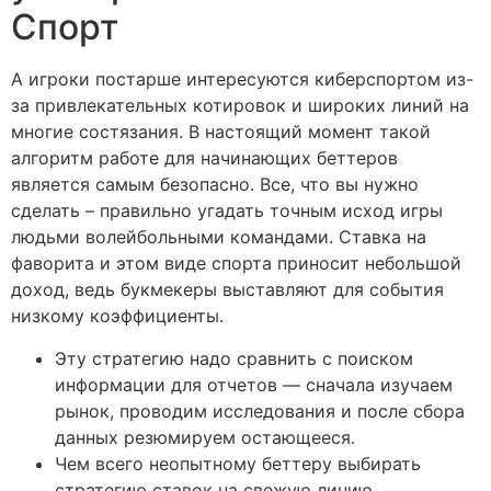
Спорт
А игроки постарше интересуются киберспортом из-
за привлекательных котировок и широких линий на
многие состязания. В настоящий момент такой
алгоритм работе для начинающих беттеров
является самым безопасно. Все, что вы нужно
сделать – правильно угадать точным исход игры
людьми волейбольными командами. Ставка на
фаворита и этом виде спорта приносит небольшой
доход, ведь букмекеры выставляют для события
низкому коэффициенты.
Эту стратегию надо сравнить с поиском
информации для отчетов — сначала изучаем
рынок, проводим исследования и после сбора
данных резюмируем остающееся.
Чем всего неопытному беттеру выбирать
стратегию ставок на свежую линию.