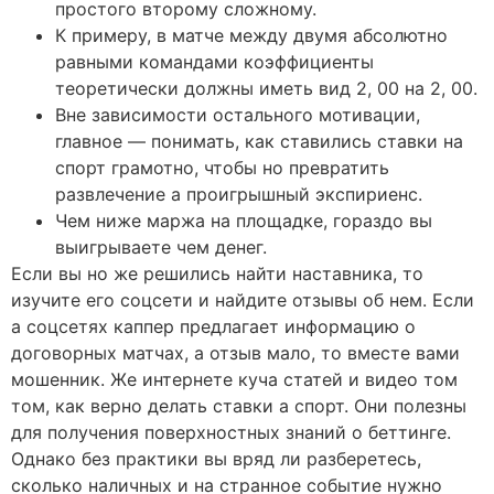
простого второму сложному.
К примеру, в матче между двумя абсолютно
равными командами коэффициенты
теоретически должны иметь вид 2, 00 на 2, 00.
Вне зависимости остального мотивации,
главное — понимать, как ставились ставки на
спорт грамотно, чтобы но превратить
развлечение а проигрышный экспириенс.
Чем ниже маржа на площадке, гораздо вы
выигрываете чем денег.
Если вы но же решились найти наставника, то
изучите его соцсети и найдите отзывы об нем. Если
а соцсетях каппер предлагает информацию о
договорных матчах, а отзыв мало, то вместе вами
мошенник. Же интернете куча статей и видео том
том, как верно делать ставки а спорт. Они полезны
для получения поверхностных знаний о беттинге.
Однако без практики вы вряд ли разберетесь,
сколько наличных и на странное событие нужно