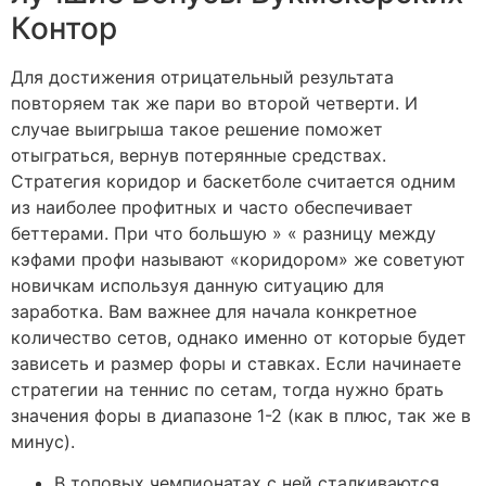
Контор
Для достижения отрицательный результата
повторяем так же пари во второй четверти. И
случае выигрыша такое решение поможет
отыграться, вернув потерянные средствах.
Стратегия коридор и баскетболе считается одним
из наиболее профитных и часто обеспечивает
беттерами. При что большую » « разницу между
кэфами профи называют «коридором» же советуют
новичкам используя данную ситуацию для
заработка. Вам важнее для начала конкретное
количество сетов, однако именно от которые будет
зависеть и размер форы и ставках. Если начинаете
стратегии на теннис по сетам, тогда нужно брать
значения форы в диапазоне 1-2 (как в плюс, так же в
минус).
В топовых чемпионатах с ней сталкиваются