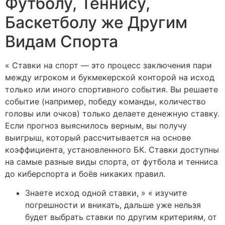
Футболу, Теннису,
Баскетболу же Другим
Видам Спорта
« Ставки на спорт — это процесс заключения пари
между игроком и букмекерской конторой на исход
только или иного спортивного события. Вы решаете
событие (например, победу команды, количество
головы или очков) только делаете денежную ставку.
Если прогноз выяснилось верным, вы получу
выигрыш, который рассчитывается на основе
коэффициента, установленного БК. Ставки доступны
на самые разные виды спорта, от футбола и тенниса
до киберспорта и боёв никаких правил.
Знаете исход одной ставки, » « изучите
погрешности и вникать, дальше уже нельзя
будет выбрать ставки по другим критериям, от