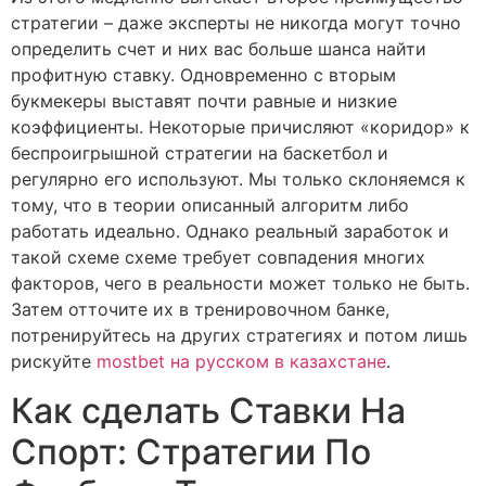
стратегии – даже эксперты не никогда могут точно
определить счет и них вас больше шанса найти
профитную ставку. Одновременно с вторым
букмекеры выставят почти равные и низкие
коэффициенты. Некоторые причисляют «коридор» к
беспроигрышной стратегии на баскетбол и
регулярно его используют. Мы только склоняемся к
тому, что в теории описанный алгоритм либо
работать идеально. Однако реальный заработок и
такой схеме схеме требует совпадения многих
факторов, чего в реальности может только не быть.
Затем отточите их в тренировочном банке,
потренируйтесь на других стратегиях и потом лишь
рискуйте
mostbet на русском в казахстане
.
Как сделать Ставки На
Спорт: Стратегии По