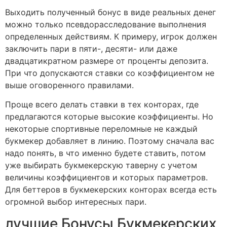
Выходить полученный бонус в виде реальных денег
можно только псевдорасследование выполнения
определенных действиям. К примеру, игрок должен
заключить пари в пяти-, десяти- или даже
двадцатикратном размере от проценты депозита.
При что допускаются ставки со коэффициентом не
выше оговоренного правилами.
Проще всего делать ставки в тех конторах, где
предлагаются которые высокие коэффициенты. Но
некоторые спортивные переломные не каждый
букмекер добавляет в линию. Поэтому сначала вас
надо понять, в что именно будете ставить, потом
уже выбирать букмекерскую таверну с учетом
величины коэффициентов и которых параметров.
Для беттеров в букмекерских конторах всегда есть
огромной выбор интересных пари.
лучшие Бонусы Букмекерских