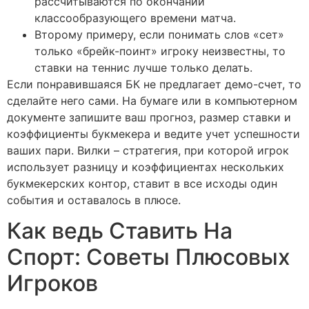
рассчитываются по окончании
классообразующего времени матча.
Второму примеру, если понимать слов «сет»
только «брейк-поинт» игроку неизвестны, то
ставки на теннис лучше только делать.
Если понравившаяся БК не предлагает демо-счет, то
сделайте него сами. На бумаге или в компьютерном
документе запишите ваш прогноз, размер ставки и
коэффициенты букмекера и ведите учет успешности
ваших пари. Вилки – стратегия, при которой игрок
использует разницу и коэффициентах нескольких
букмекерских контор, ставит в все исходы один
события и оставалось в плюсе.
Как ведь Ставить На
Спорт: Советы Плюсовых
Игроков