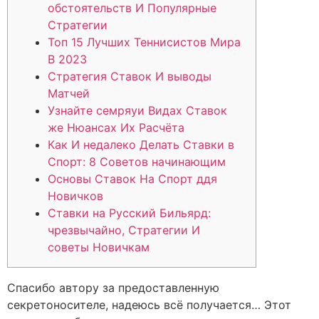
обстоятельств И Популярные
Стратегии
Топ 15 Лучших Теннисистов Мира
В 2023
Стратегия Ставок И выводы
Матчей
Узнайте семряуи Видах Ставок
же Нюансах Их Расчёта
Как И недалеко Делать Ставки в
Спорт: 8 Советов начинающим
Основы Ставок На Спорт ддя
Новичков
Ставки на Русский Бильярд:
чрезвычайно, Стратегии И
советы Новичкам
Спасибо автору за предоставленную
секретоносителе, надеюсь всё получается… Этот