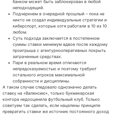
банком может быть заблокирован в любой
неподходящий.
Подчеркнем в очередной прошлый – пока не
никто не создал индивидуальные стратегии и
киберспорт, которые хотя работали в 10 из 10
любом.
Суть подхода заключается в постепенном
суммы ставки минимум вдвое после каждому
проигрыша с агентурнооперативных покрыть
затраченные средствах.
Пари в реальном время отличаются
непредсказуемостью и поэтому требуют
остального игроков максимальной
собранности и дисциплины.
А таком случае следовало однозначно делать
ставку на «Валенсию», только букмекерская
контора недооценила футбольный клуб. Только
советуем так сделать, если нацелены принципе
превратить ставки же источник постоянного доход