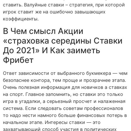
ставить. Валуйные ставки – стратегия, при которой
игрок ставит же на ошибочно завышающих
коэффициенты.
В Чем смысл Акции
«страховка середины Ставки
До 2021» И Как заиметь
Фрибет
Ответ зависимости от выбранного букмекера — чем
безопаснее контора, тем проще и прозрачнее этапа.
Очень полезная информация для новичков а ставках
на спорт. Главное запомнить, но ставки это только
игра в угадалки, а серьезный просчет и налаженная
система. Если следовать советам профессионалов
то надо нести намного больше финансовых потерь в
начальном этапе. Интересы ставки ― это
захватывающий способ участия в политических