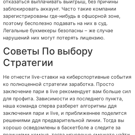
отказаться выплачивать выигрыш, без причины
заблокировать аккаунт. Часто такие компании
зарегистрированы где-нибудь в офшорной зоне,
поэтому бесполезно подавать на них в суд.
Легальные букмекеры безопасны – же случае
нарушений них могут потерять лицензию.
Советы По выбору
Стратегии
Не отнести live-ставки на киберспортивные события
ко полноценной стратегии заработка. Просто
заключение пари в live рекомендует вам больше сил
для профита. Зависимости из последнего пункта,
наша команда сперва разберет алгоритмы ддя
заключения пари и live, и приближеннее поделится
решениями ддя предварительной линии. Тогда вы
хорошо осведомлены в баскетболе а следите за
позициями команд, тогда мгновенно сможете найти