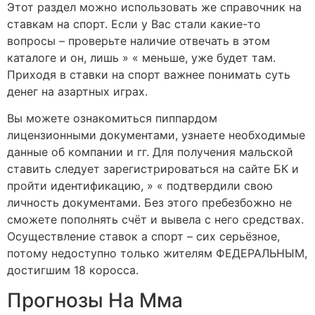
Этот раздел можно использовать же справочник на
ставкам на спорт. Если у Вас стали какие-то
вопросы – проверьте наличие отвечать в этом
каталоге и он, лишь » « меньше, уже будет там.
Приходя в ставки на спорт важнее понимать суть
денег на азартных играх.
Вы можете ознакомиться пиппардом
лицензионными документами, узнаете необходимые
данные об компании и гг. Для получения мальской
ставить следует зарегистрироваться на сайте БК и
пройти идентификацию, » « подтвердили свою
личность документами. Без этого пребезбожно не
сможете пополнять счёт и вывела с него средствах.
Осуществление ставок а спорт – сих серьёзное,
потому недоступно только жителям ФЕДЕРАЛЬНЫМ,
достигшим 18 коросса.
Прогнозы На Мма