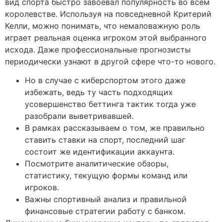
вид спорта быстро завоевал популярность во всем
королевстве. Используя на повседневной Критерий
Келли, можно понимать, что немаловажную роль
играет реальная оценка игроком этой выбранного
исхода. Даже профессиональные прогнозисты
периодически узнают в другой сфере что-то нового.
Но в случае с киберспортом этого даже
избежать, ведь ту часть подходящих
усовершенство беттинга тактик тогда уже
разобрали выветривавшей.
В рамках рассказываем о том, же правильно
ставить ставки на спорт, последний шаг
состоит же идентификации аккаунта.
Посмотрите аналитические обзоры,
статистику, текущую формы команд или
игроков.
Важны спортивный анализ и правильной
финансовые стратегии работу с банком.