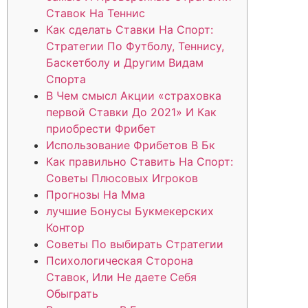
Ставок На Теннис
Как сделать Ставки На Спорт:
Стратегии По Футболу, Теннису,
Баскетболу и Другим Видам
Спорта
В Чем смысл Акции «страховка
первой Ставки До 2021» И Как
приобрести Фрибет
Использование Фрибетов В Бк
Как правильно Ставить На Спорт:
Советы Плюсовых Игроков
Прогнозы На Мма
лучшие Бонусы Букмекерских
Контор
Советы По выбирать Стратегии
Психологическая Сторона
Ставок, Или Не даете Себя
Обыграть