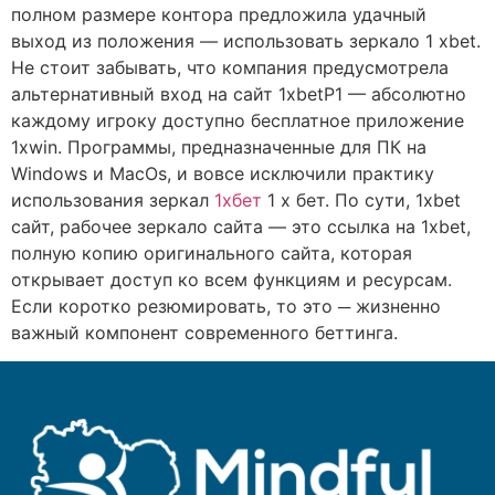
полном размере контора предложила удачный
выход из положения — использовать зеркало 1 xbet.
Не стоит забывать, что компания предусмотрела
альтернативный вход на сайт 1xbetP1 — абсолютно
каждому игроку доступно бесплатное приложение
1хwin. Программы, предназначенные для ПК на
Windows и MacOs, и вовсе исключили практику
использования зеркал
1хбет
1 х бет. По сути, 1xbet
сайт, рабочее зеркало сайта — это ссылка на 1xbet,
полную копию оригинального сайта, которая
открывает доступ ко всем функциям и ресурсам.
Если коротко резюмировать, то это ─ жизненно
важный компонент современного беттинга.