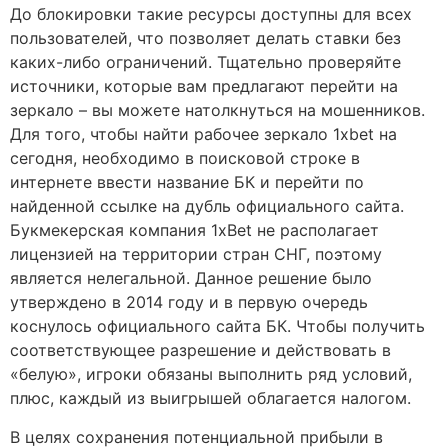
До блокировки такие ресурсы доступны для всех
пользователей, что позволяет делать ставки без
каких-либо ограничений. Тщательно проверяйте
источники, которые вам предлагают перейти на
зеркало – вы можете натолкнуться на мошенников.
Для того, чтобы найти рабочее зеркало 1xbet на
сегодня, необходимо в поисковой строке в
интернете ввести название БК и перейти по
найденной ссылке на дубль официального сайта.
Букмекерская компания 1xBet не располагает
лицензией на территории стран СНГ, поэтому
является нелегальной. Данное решение было
утверждено в 2014 году и в первую очередь
коснулось официального сайта БК. Чтобы получить
соответствующее разрешение и действовать в
«белую», игроки обязаны выполнить ряд условий,
плюс, каждый из выигрышей облагается налогом.
В целях сохранения потенциальной прибыли в