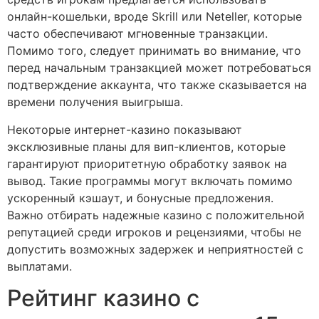
онлайн-кошельки, вроде Skrill или Neteller, которые
часто обеспечивают мгновенные транзакции.
Помимо того, следует принимать во внимание, что
перед начальным транзакцией может потребоваться
подтверждение аккаунта, что также сказывается на
времени получения выигрыша.
Некоторые интернет-казино показывают
эксклюзивные планы для вип-клиентов, которые
гарантируют приоритетную обработку заявок на
вывод. Такие программы могут включать помимо
ускоренный кэшаут, и бонусные предложения.
Важно отбирать надежные казино с положительной
репутацией среди игроков и рецензиями, чтобы не
допустить возможных задержек и неприятностей с
выплатами.
Рейтинг казино с