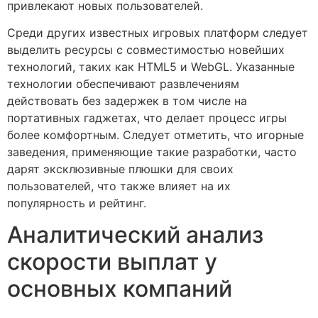
привлекают новых пользователей.
Среди других известных игровых платформ следует
выделить ресурсы с совместимостью новейших
технологий, таких как HTML5 и WebGL. Указанные
технологии обеспечивают развлечениям
действовать без задержек в том числе на
портативных гаджетах, что делает процесс игры
более комфортным. Следует отметить, что игорные
заведения, применяющие такие разработки, часто
дарят эксклюзивные плюшки для своих
пользователей, что также влияет на их
популярность и рейтинг.
Аналитический анализ
скорости выплат у
основных компаний