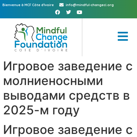
Bienvenue à MCF Côte d'Ivoire
info@mindful-changeci.org
Игровое заведение с
молниеносными
выводами средств в
2025-м году
Игровое заведение с