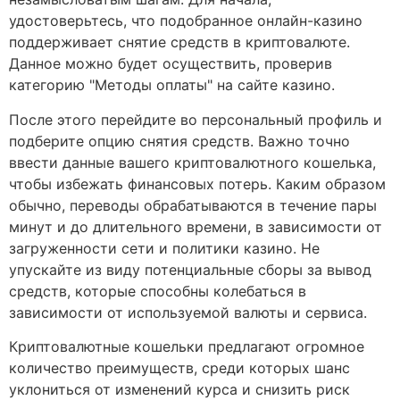
удостоверьтесь, что подобранное онлайн-казино
поддерживает снятие средств в криптовалюте.
Данное можно будет осуществить, проверив
категорию "Методы оплаты" на сайте казино.
После этого перейдите во персональный профиль и
подберите опцию снятия средств. Важно точно
ввести данные вашего криптовалютного кошелька,
чтобы избежать финансовых потерь. Каким образом
обычно, переводы обрабатываются в течение пары
минут и до длительного времени, в зависимости от
загруженности сети и политики казино. Не
упускайте из виду потенциальные сборы за вывод
средств, которые способны колебаться в
зависимости от используемой валюты и сервиса.
Криптовалютные кошельки предлагают огромное
количество преимуществ, среди которых шанс
уклониться от изменений курса и снизить риск