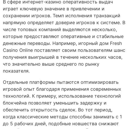
В сфере интернет-казино оперативность выдач
играет ключевую значение в привлечении и
сохранении игроков. Темп исполнения транзакций
напрямую определяет доверие игроков к системе. В
числе топовых компаний выделяются несколько,
которые предоставляют оперативные и стабильные
денежные переводы. Например, игорный дом Fresh
Casino Online поставляет своим пользователям шанс
получения выигрышей в течение нескольких часов,
что значительно выше среднего по рынку
показателя.
Отдельные платформы пытаются оптимизировать
игровой опыт благодаря применения современных
технологий. К примеру, использование технологий
блокчейна позволяет уменьшить задержку и
обеспечить открытость сделок. Во тот период,
когда классические методы способны занимать с 1
до 5 рабочих дней, подобные новшества снижают