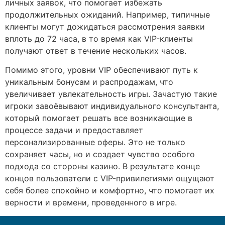
личных заявок, что помогает избежать
продолжительных ожиданий. Например, типичные
клиенты могут дожидаться рассмотрения заявки
вплоть до 72 часа, в то время как VIP-клиенты
получают ответ в течение нескольких часов.
Помимо этого, уровни VIP обеспечивают путь к
уникальным бонусам и распродажам, что
увеличивает увлекательность игры. Зачастую такие
игроки завоёвывают индивидуального консультанта,
который помогает решать все возникающие в
процессе задачи и предоставляет
персонализированные оферы. Это не только
сохраняет часы, но и создает чувство особого
подхода со стороны казино. В результате конце
концов пользователи с VIP-привилегиями ощущают
себя более спокойно и комфортно, что помогает их
верности и времени, проведенного в игре.