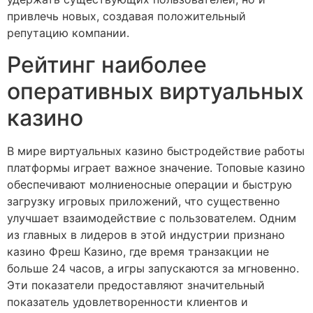
привлечь новых, создавая положительный
репутацию компании.
Рейтинг наиболее
оперативных виртуальных
казино
В мире виртуальных казино быстродействие работы
платформы играет важное значение. Топовые казино
обеспечивают молниеносные операции и быструю
загрузку игровых приложений, что существенно
улучшает взаимодействие с пользователем. Одним
из главных в лидеров в этой индустрии признано
казино Фреш Казино, где время транзакции не
больше 24 часов, а игры запускаются за мгновенно.
Эти показатели предоставляют значительный
показатель удовлетворенности клиентов и