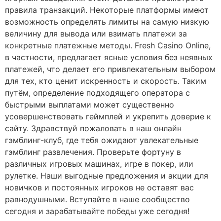
правила транзакций. Некоторые платформы имеют
возможность определять лимиты на самую низкую
величину для вывода или взимать платежи за
конкретные платежные методы. Fresh Casino Online,
в частности, предлагает ясные условия без неявных
платежей, что делает его привлекательным выбором
для тех, кто ценит искренность и скорость. Таким
путём, определение подходящего оператора с
быстрыми выплатами может существенно
усовершенствовать геймплей и укрепить доверие к
сайту. Здравствуй пожаловать в наш онлайн
гэмблинг-клуб, где тебя ожидают увлекательные
гэмблинг развлечения. Проверьте фортуну в
различных игровых машинах, игре в покер, или
рулетке. Наши выгодные предложения и акции для
новичков и постоянных игроков не оставят вас
равнодушными. Вступайте в наше сообщество
сегодня и зарабатывайте победы уже сегодня!