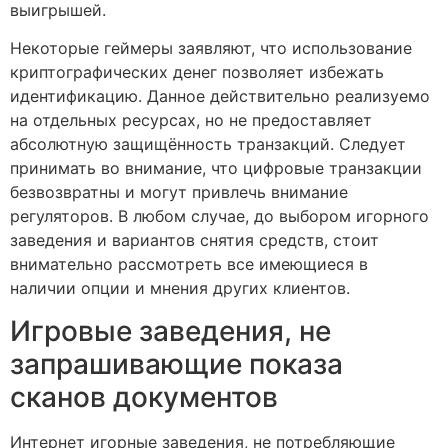
выигрышей.
Некоторые геймеры заявляют, что использование
криптографических денег позволяет избежать
идентификацию. Данное действительно реализуемо
на отдельных ресурсах, но не предоставляет
абсолютную защищённость транзакций. Следует
принимать во внимание, что цифровые транзакции
безвозвратны и могут привлечь внимание
регуляторов. В любом случае, до выбором игорного
заведения и вариантов снятия средств, стоит
внимательно рассмотреть все имеющиеся в
наличии опции и мнения других клиентов.
Игровые заведения, не
запрашивающие показа
сканов документов
Интернет игорные заведения, не потребляющие