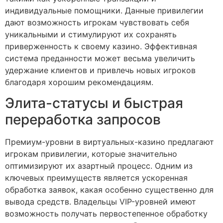
индивидуальные помощники. Данные привилегии
дают возможность игрокам чувствовать себя
уникальными и стимулируют их сохранять
приверженность к своему казино. Эффективная
система преданности может весьма увеличить
удержание клиентов и привлечь новых игроков
благодаря хорошим рекомендациям.
Элита-статусы и быстрая
переработка запросов
Премиум-уровни в виртуальных-казино предлагают
игрокам привилегии, которые значительно
оптимизируют их азартный процесс. Одним из
ключевых преимуществ является ускоренная
обработка заявок, какая особенно существенно для
вывода средств. Владельцы VIP-уровней имеют
возможность получать первостепенное обработку