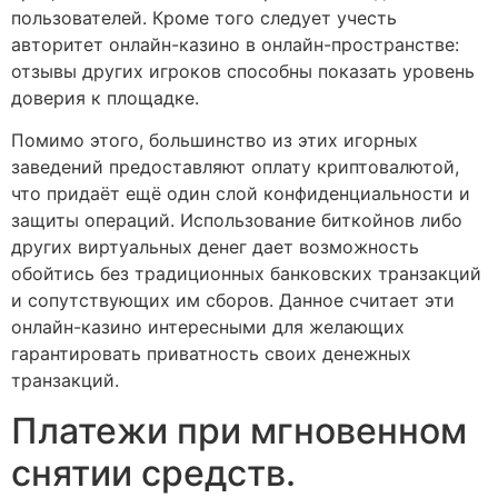
пользователей. Кроме того следует учесть
авторитет онлайн-казино в онлайн-пространстве:
отзывы других игроков способны показать уровень
доверия к площадке.
Помимо этого, большинство из этих игорных
заведений предоставляют оплату криптовалютой,
что придаёт ещё один слой конфиденциальности и
защиты операций. Использование биткойнов либо
других виртуальных денег дает возможность
обойтись без традиционных банковских транзакций
и сопутствующих им сборов. Данное считает эти
онлайн-казино интересными для желающих
гарантировать приватность своих денежных
транзакций.
Платежи при мгновенном
снятии средств.