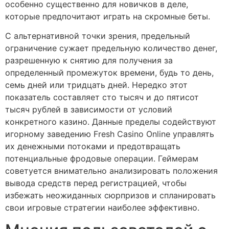
особенно существенно для новичков в деле,
которые предпочитают играть на скромные беты.
С альтернативной точки зрения, предельный
ограничение сужает предельную количество денег,
разрешенную к снятию для получения за
определенный промежуток времени, будь то день,
семь дней или тридцать дней. Нередко этот
показатель составляет сто тысяч и до пятисот
тысяч рублей в зависимости от условий
конкретного казино. Данные пределы содействуют
игорному заведению Fresh Casino Online управлять
их денежными потоками и предотвращать
потенциальные фродовые операции. Геймерам
советуется внимательно анализировать положения
вывода средств перед регистрацией, чтобы
избежать неожиданных сюрпризов и спланировать
свои игровые стратегии наиболее эффективно.