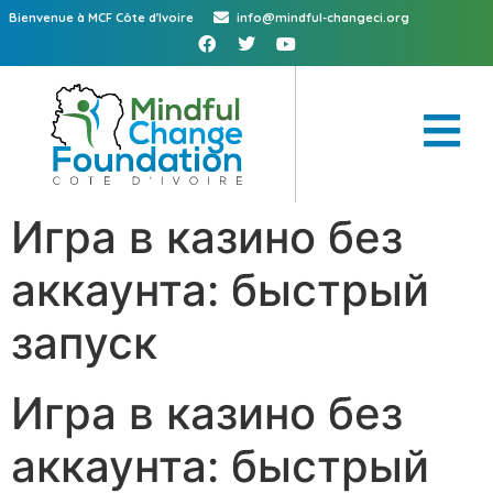
Bienvenue à MCF Côte d'Ivoire
info@mindful-changeci.org
Игра в казино без
аккаунта: быстрый
запуск
Игра в казино без
аккаунта: быстрый