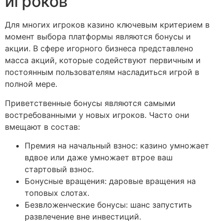
игроков
Для многих игроков казино ключевым критерием в
момент выбора платформы являются бонусы и
акции. В сфере игорного бизнеса представлено
масса акций, которые содействуют первичным и
постоянным пользователям насладиться игрой в
полной мере.
Приветственные бонусы являются самыми
востребованными у новых игроков. Часто они
вмещают в состав:
Премия на начальный взнос: казино умножает
вдвое или даже умножает втрое ваш
стартовый взнос.
Бонусные вращения: даровые вращения на
топовых слотах.
Безвложенческие бонусы: шанс запустить
развлечение вне инвестиций.