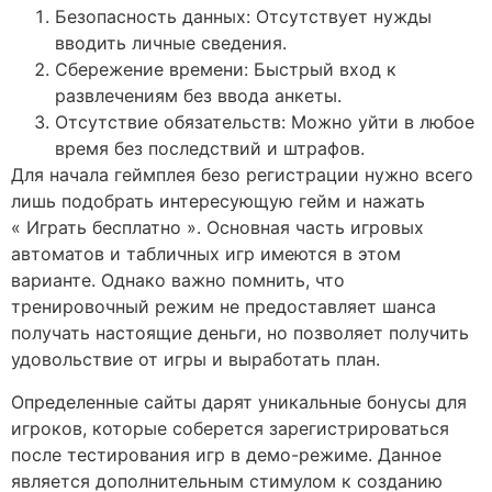
Безопасность данных: Отсутствует нужды
вводить личные сведения.
Сбережение времени: Быстрый вход к
развлечениям без ввода анкеты.
Отсутствие обязательств: Можно уйти в любое
время без последствий и штрафов.
Для начала геймплея безо регистрации нужно всего
лишь подобрать интересующую гейм и нажать
« Играть бесплатно ». Основная часть игровых
автоматов и табличных игр имеются в этом
варианте. Однако важно помнить, что
тренировочный режим не предоставляет шанса
получать настоящие деньги, но позволяет получить
удовольствие от игры и выработать план.
Определенные сайты дарят уникальные бонусы для
игроков, которые соберется зарегистрироваться
после тестирования игр в демо-режиме. Данное
является дополнительным стимулом к созданию