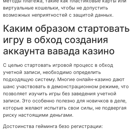
методы платежа, такие как пластиковые карты или
виртуальные кошельки, чтобы не допустить
возможных неприятностей с защитой данных.
Каким образом стартовать
игру в обход создания
аккаунта вавада казино
С целью стартовать игровой процесс в обход
учетной записи, необходимо определить
подходящую систему. Многие онлайн-казино дают
шанс участвовать в демонстрационном режиме, что
позволяет изучить игры без заведения учетной
записи. Это особенно полезно для новичков в деле,
которые желают испытать свои силы, не подвергая
риску настоящими деньгами.
Достоинства гейминга безо регистрации: