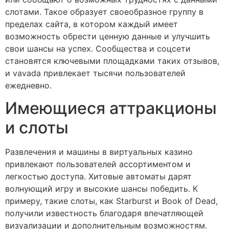
слотами. Такое образует своеобразное группу в
пределах сайта, в котором каждый имеет
возможность обрести ценную данные и улучшить
свои шансы на успех. Сообщества и соцсети
становятся ключевыми площадками таких отзывов,
и vavada привлекает тысячи пользователей
ежедневно.
Имеющиеся аттракционы
и слоты
Развлечения и машины в виртуальных казино
привлекают пользователей ассортиментом и
легкостью доступа. Хитовые автоматы дарят
волнующий игру и высокие шансы победить. К
примеру, такие слоты, как Starburst и Book of Dead,
получили известность благодаря впечатляющей
визуализации и дополнительным возможностям.