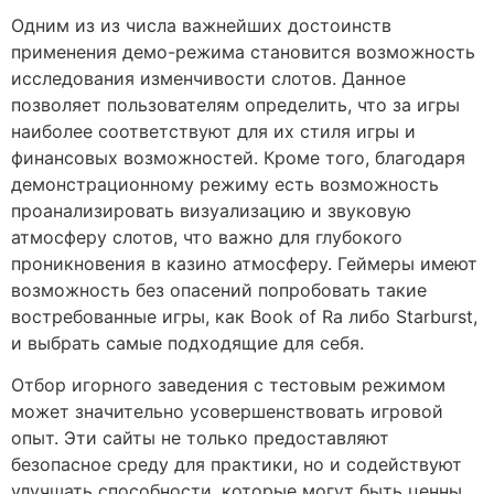
Одним из из числа важнейших достоинств
применения демо-режима становится возможность
исследования изменчивости слотов. Данное
позволяет пользователям определить, что за игры
наиболее соответствуют для их стиля игры и
финансовых возможностей. Кроме того, благодаря
демонстрационному режиму есть возможность
проанализировать визуализацию и звуковую
атмосферу слотов, что важно для глубокого
проникновения в казино атмосферу. Геймеры имеют
возможность без опасений попробовать такие
востребованные игры, как Book of Ra либо Starburst,
и выбрать самые подходящие для себя.
Отбор игорного заведения с тестовым режимом
может значительно усовершенствовать игровой
опыт. Эти сайты не только предоставляют
безопасное среду для практики, но и содействуют
улучшать способности, которые могут быть ценны