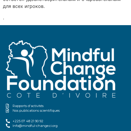
для всех игроков.
.
Rapports d'activités
Nos publications scientifiques
+225 07 48 21 90 92
Info@mindful-change.ci.org