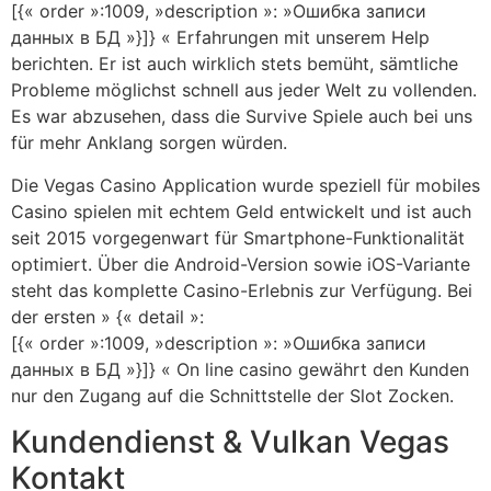
[{« order »:1009, »description »: »Ошибка записи
данных в БД »}]} « Erfahrungen mit unserem Help
berichten. Er ist auch wirklich stets bemüht, sämtliche
Probleme möglichst schnell aus jeder Welt zu vollenden.
Es war abzusehen, dass die Survive Spiele auch bei uns
für mehr Anklang sorgen würden.
Die Vegas Casino Application wurde speziell für mobiles
Casino spielen mit echtem Geld entwickelt und ist auch
seit 2015 vorgegenwart für Smartphone-Funktionalität
optimiert. Über die Android-Version sowie iOS-Variante
steht das komplette Casino-Erlebnis zur Verfügung. Bei
der ersten » {« detail »:
[{« order »:1009, »description »: »Ошибка записи
данных в БД »}]} « On line casino gewährt den Kunden
nur den Zugang auf die Schnittstelle der Slot Zocken.
Kundendienst & Vulkan Vegas
Kontakt