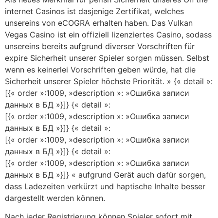
internet Casinos ist dasjenige Zertifikat, welches
unsereins von eCOGRA erhalten haben. Das Vulkan
Vegas Casino ist ein offiziell lizenziertes Casino, sodass
unsereins bereits aufgrund diverser Vorschriften für
expire Sicherheit unserer Spieler sorgen müssen. Selbst
wenn es keinerlei Vorschriften geben würde, hat die
Sicherheit unserer Spieler höchste Priorität. » {« detail »:
[{« order »:1009, »description »: »Ошибка записи
данных в БД »}]} {« detail »:
[{« order »:1009, »description »: »Ошибка записи
данных в БД »}]} {« detail »:
[{« order »:1009, »description »: »Ошибка записи
данных в БД »}]} {« detail »:
[{« order »:1009, »description »: »Ошибка записи
данных в БД »}]} « aufgrund Gerät auch dafür sorgen,
dass Ladezeiten verkürzt und haptische Inhalte besser
dargestellt werden können.
Nach jeder Registrierung können Spieler sofort mit