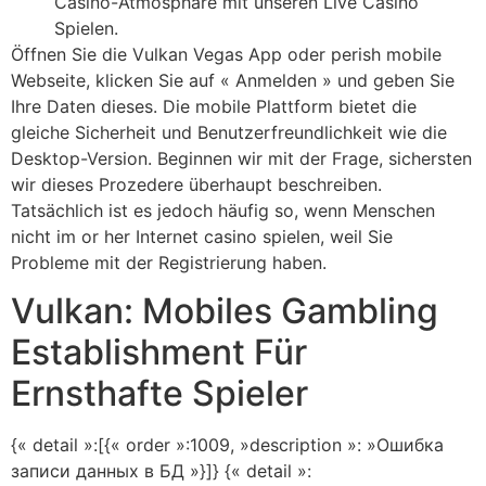
Casino-Atmosphäre mit unseren Live Casino
Spielen.
Öffnen Sie die Vulkan Vegas App oder perish mobile
Webseite, klicken Sie auf « Anmelden » und geben Sie
Ihre Daten dieses. Die mobile Plattform bietet die
gleiche Sicherheit und Benutzerfreundlichkeit wie die
Desktop-Version. Beginnen wir mit der Frage, sichersten
wir dieses Prozedere überhaupt beschreiben.
Tatsächlich ist es jedoch häufig so, wenn Menschen
nicht im or her Internet casino spielen, weil Sie
Probleme mit der Registrierung haben.
Vulkan: Mobiles Gambling
Establishment Für
Ernsthafte Spieler
{« detail »:[{« order »:1009, »description »: »Ошибка
записи данных в БД »}]} {« detail »: