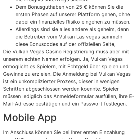
Dem Bonusguthaben von 25 € können Sie die
ersten Phasen auf unserer Plattform gehen, ohne
dabei ein finanzielles Risiko eingehen zu müssen.
Allerdings sind sie alles andere als geheim, denn
die Betreiber vom Vulkan Las vegas sammeln
diese Bonuscodes auf der offiziellen Seite,
Die Vulkan Vegas Casino Registrierung muss aber mit
unserem echten Namen erfolgen. Ja, Vulkan Vegas
ermöglicht es Spielern, mit Echtgeld über spielen und
Gewinne zu erzielen. Die Anmeldung bei Vulkan Vegas
ist ein unkomplizierter Prozess, dieser in wenigen
Schritten abgeschlossen werden koennte. Spieler
müssen lediglich das Anmeldeformular ausfüllen, ihre E-
Mail-Adresse bestätigen und ein Passwort festlegen.
Mobile App
Im Anschluss können Sie bei Ihrer ersten Einzahlung