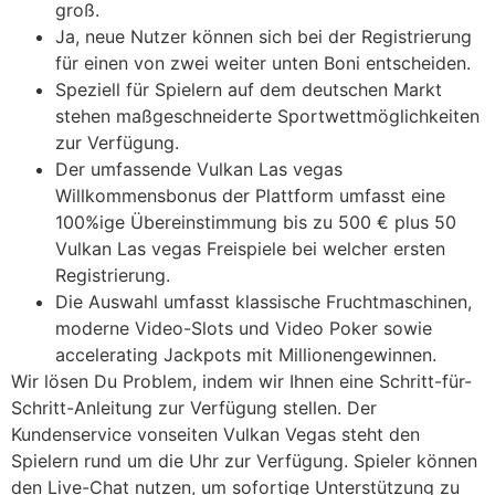
groß.
Ja, neue Nutzer können sich bei der Registrierung
für einen von zwei weiter unten Boni entscheiden.
Speziell für Spielern auf dem deutschen Markt
stehen maßgeschneiderte Sportwettmöglichkeiten
zur Verfügung.
Der umfassende Vulkan Las vegas
Willkommensbonus der Plattform umfasst eine
100%ige Übereinstimmung bis zu 500 € plus 50
Vulkan Las vegas Freispiele bei welcher ersten
Registrierung.
Die Auswahl umfasst klassische Fruchtmaschinen,
moderne Video-Slots und Video Poker sowie
accelerating Jackpots mit Millionengewinnen.
Wir lösen Du Problem, indem wir Ihnen eine Schritt-für-
Schritt-Anleitung zur Verfügung stellen. Der
Kundenservice vonseiten Vulkan Vegas steht den
Spielern rund um die Uhr zur Verfügung. Spieler können
den Live-Chat nutzen, um sofortige Unterstützung zu