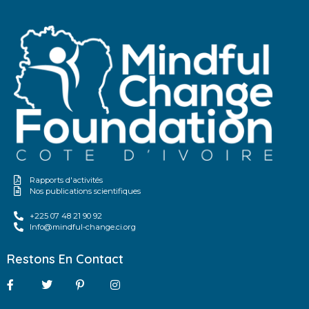
Rapports d'activités
Nos publications scientifiques
+225 07 48 21 90 92
Info@mindful-change.ci.org
Restons En Contact