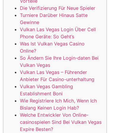
Vorteile
Die Verifizierung Für Neue Spieler
Turniere Darüber Hinaus Satte
Gewinne
Vulkan Las Vegas Login Über Cell
Phone Geräte: So Geht’s
Was Ist Vulkan Vegas Casino
Online?
So Ändern Sie Ihre Login-daten Bei
Vulkan Vegas
Vulkan Las Vegas – Führender
Anbieter Für Casino-unterhaltung
Vulkan Vegas Gambling
Establishment Boni
Wie Registriere Ich Mich, Wenn Ich
Bislang Keinen Login Hab?
Welche Entwickler Von Online-
casinospielen Sind Bei Vulkan Vegas
Expire Besten?