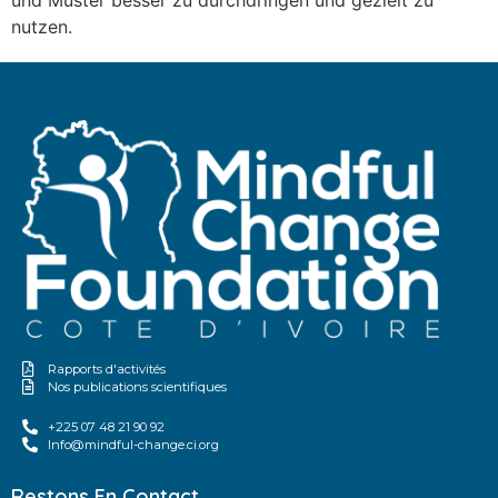
nutzen.
Rapports d'activités
Nos publications scientifiques
+225 07 48 21 90 92
Info@mindful-change.ci.org
Restons En Contact