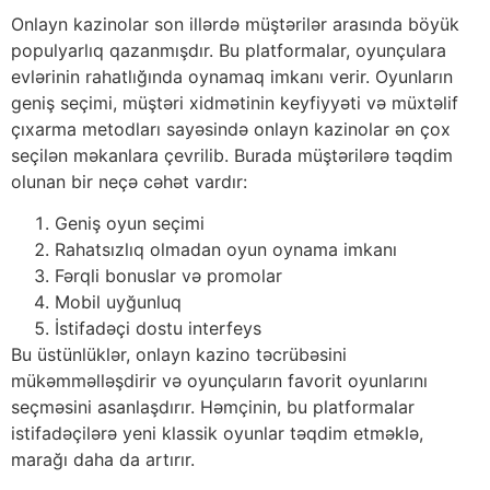
Onlayn kazinolar son illərdə müştərilər arasında böyük
populyarlıq qazanmışdır. Bu platformalar, oyunçulara
evlərinin rahatlığında oynamaq imkanı verir. Oyunların
geniş seçimi, müştəri xidmətinin keyfiyyəti və müxtəlif
çıxarma metodları sayəsində onlayn kazinolar ən çox
seçilən məkanlara çevrilib. Burada müştərilərə təqdim
olunan bir neçə cəhət vardır:
Geniş oyun seçimi
Rahatsızlıq olmadan oyun oynama imkanı
Fərqli bonuslar və promolar
Mobil uyğunluq
İstifadəçi dostu interfeys
Bu üstünlüklər, onlayn kazino təcrübəsini
mükəmməlləşdirir və oyunçuların favorit oyunlarını
seçməsini asanlaşdırır. Həmçinin, bu platformalar
istifadəçilərə yeni klassik oyunlar təqdim etməklə,
marağı daha da artırır.