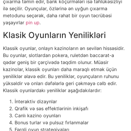
çıxarma təmin edir, bank köçürmələri isə təhlükəsizliyi
ilə seçilir. Oyunçular, özlərinə ən uyğun çıxarma
metodunu seçərək, daha rahat bir oyun təcrübəsi
yaşayırlar
pin up
.
Klasik Oyunların Yenilikləri
Klassik oyunlar, onlayn kazinoların ən sevilən hissəsidir.
Bu oyunlar, slotlardan pokera, ruletdən baccarat-a
qədər geniş bir çərçivədə təqdim olunur. Müasir
kazinolar, klassik oyunları daha maraqlı etmək üçün
yeniliklər əlavə edir. Bu yeniliklər, oyunçuların ruhunu
yüksəldir və onları dəfələrlə geri çəkməyə cəlb edir.
Klassik oyunlardakı yeniliklər aşağıdakılardır:
İnteraktiv dizaynlar
Qrafik və səs effektlərinin inkişafı
Canlı kazino oyunları
Bonus turlar və pulsuz fırlanmalar
Fərqli oyun strategiyaları