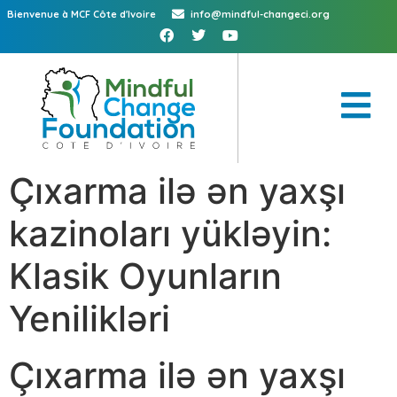
Bienvenue à MCF Côte d'Ivoire
info@mindful-changeci.org
Çıxarma ilə ən yaxşı
kazinoları yükləyin:
Klasik Oyunların
Yenilikləri
Çıxarma ilə ən yaxşı