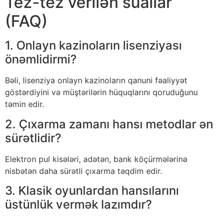
Tez-tez verilən suallar
(FAQ)
1. Onlayn kazinoların lisenziyası
önəmlidirmi?
Bəli, lisenziya onlayn kazinoların qanuni fəaliyyət
göstərdiyini və müştərilərin hüquqlarını qoruduğunu
təmin edir.
2. Çıxarma zamanı hansı metodlar ən
sürətlidir?
Elektron pul kisələri, adətən, bank köçürmələrinə
nisbətən daha sürətli çıxarma təqdim edir.
3. Klasik oyunlardan hansılarını
üstünlük vermək lazımdır?