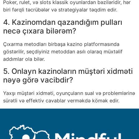
Poker, rulet, və slots klassik oyunlardan bəziləridir, hər
biri fərqli təcrübələr və strategiyalar təqdim edir.
4. Kazinomdan qazandığım pulları
necə çıxara bilərəm?
Çıxarma metodları birbaşa kazino platformasında
göstərilir, seçdiyiniz metoddan asılı olaraq müxtəlif
addımlar ola bilər.
5. Onlayn kazinoların müştəri xidməti
nəyə görə vacibdir?
Yaxşı müştəri xidməti, oyunçuların sual və problemlərinə
sürətli və effektiv cavablar verməkdə kömək edir.