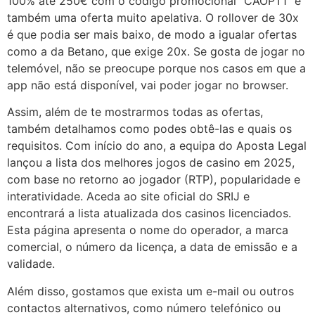
100% até 250€ com o código promocional “CAOPT1” é
também uma oferta muito apelativa. O rollover de 30x
é que podia ser mais baixo, de modo a igualar ofertas
como a da Betano, que exige 20x. Se gosta de jogar no
telemóvel, não se preocupe porque nos casos em que a
app não está disponível, vai poder jogar no browser.
Assim, além de te mostrarmos todas as ofertas,
também detalhamos como podes obtê-las e quais os
requisitos. Com início do ano, a equipa do Aposta Legal
lançou a lista dos melhores jogos de casino em 2025,
com base no retorno ao jogador (RTP), popularidade e
interatividade. Aceda ao site oficial do SRIJ e
encontrará a lista atualizada dos casinos licenciados.
Esta página apresenta o nome do operador, a marca
comercial, o número da licença, a data de emissão e a
validade.
Além disso, gostamos que exista um e-mail ou outros
contactos alternativos, como número telefónico ou