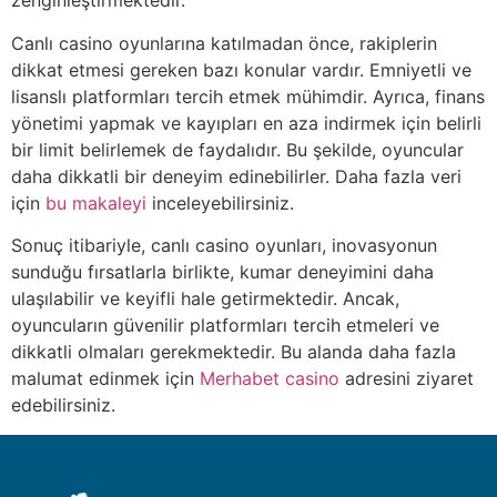
zenginleştirmektedir.
Canlı casino oyunlarına katılmadan önce, rakiplerin
dikkat etmesi gereken bazı konular vardır. Emniyetli ve
lisanslı platformları tercih etmek mühimdir. Ayrıca, finans
yönetimi yapmak ve kayıpları en aza indirmek için belirli
bir limit belirlemek de faydalıdır. Bu şekilde, oyuncular
daha dikkatli bir deneyim edinebilirler. Daha fazla veri
için
bu makaleyi
inceleyebilirsiniz.
Sonuç itibariyle, canlı casino oyunları, inovasyonun
sunduğu fırsatlarla birlikte, kumar deneyimini daha
ulaşılabilir ve keyifli hale getirmektedir. Ancak,
oyuncuların güvenilir platformları tercih etmeleri ve
dikkatli olmaları gerekmektedir. Bu alanda daha fazla
malumat edinmek için
Merhabet casino
adresini ziyaret
edebilirsiniz.