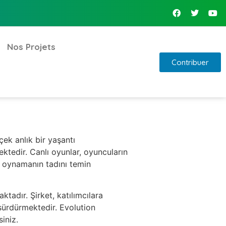
Nos Projets
Contribuer
ek anlık bir yaşantı
ktedir. Canlı oyunlar, oyuncuların
r oynamanın tadını temin
ktadır. Şirket, katılımcılara
 sürdürmektedir. Evolution
siniz.