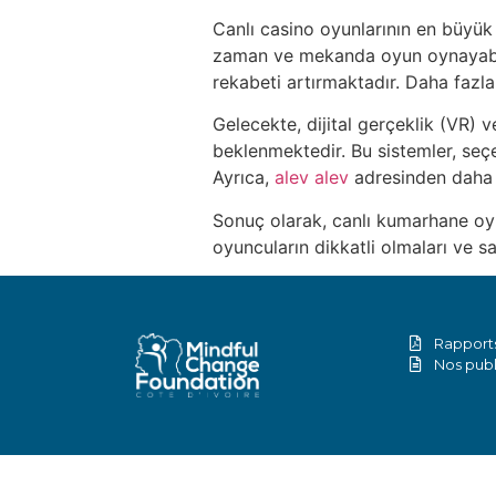
Canlı casino oyunlarının en büyük 
zaman ve mekanda oyun oynayabilir
rekabeti artırmaktadır. Daha fazla
Gelecekte, dijital gerçeklik (VR) v
beklenmektedir. Bu sistemler, seç
Ayrıca,
alev alev
adresinden daha fa
Sonuç olarak, canlı kumarhane oyun
oyuncuların dikkatli olmaları ve s
Rapports
Nos publ