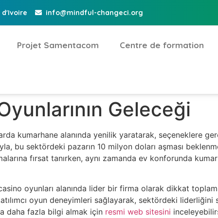
d'Ivoire
info@mindful-changeci.org
Projet Samentacom
Centre de formation
Oyunlarının Geleceği
larda kumarhane alanında yenilik yaratarak, seçeneklere gerç
ıyla, bu sektördeki pazarın 10 milyon doları aşması beklenme
nmalarına fırsat tanırken, aynı zamanda ev konforunda kuma
asino oyunları alanında lider bir firma olarak dikkat toplama
katılımcı oyun deneyimleri sağlayarak, sektördeki liderliğini
a daha fazla bilgi almak için
resmi web sitesini
inceleyebilir