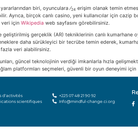
yararlarından biri, oyunculara ⁄
erişim olanak temin etmesid
24
. Ayrıca, birçok canlı casino, yeni kullanıcılar için cazip
 veri için
Wikipedia
web sayfasını görebilirsiniz.
e geliştirilmiş gerçeklik (AR) tekniklerinin canlı kumarhane o
eneklere daha sürükleyici bir tecrübe temin ederek, kumarhan
zla veri alabilirsiniz.
ları, güncel teknolojinin verdiği imkanlarla hızla gelişmek
ağlam platformları seçmeleri, güvenli bir oyun deneyimi için
Re
 d'activités
+225 07 48 21 90 92
ications scientifiques
Info@mindful-change.ci.org