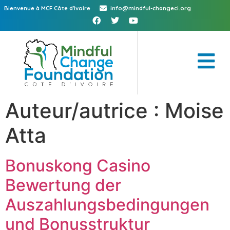
Bienvenue à MCF Côte d'Ivoire
info@mindful-changeci.org
Auteur/autrice :
Moise
Atta
Bonuskong Casino
Bewertung der
Auszahlungsbedingungen
und Bonusstruktur