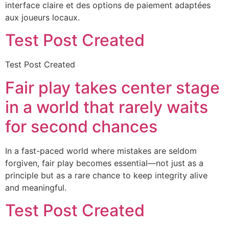
interface claire et des options de paiement adaptées
aux joueurs locaux.
Test Post Created
Test Post Created
Fair play takes center stage
in a world that rarely waits
for second chances
In a fast-paced world where mistakes are seldom
forgiven, fair play becomes essential—not just as a
principle but as a rare chance to keep integrity alive
and meaningful.
Test Post Created