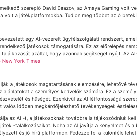
emelkedő szereplő David Baazov, az Amaya Gaming volt vez
 volt a játékplatformokba. Tudjon meg többet az ő beteki
bevezetett egy AI-vezérelt ügyfélszolgálati rendszert, ame
 rendelkező játékosok támogatására. Ez az előrelépés nemc
 találkozását azáltal, hogy azonnali segítséget nyújt. Az AI
e New York Times
álják a játékosok magatartásának elemzésére, lehetővé té
z ajánlatokat a személyes kedvelők számára. Ez a személy
részvételét és hűségét. Ezenkívül az AI létfontosságú szere
at valós időben megkérdőjelezhető tevékenységek észlelés
álja az AI -t, a játékosoknak továbbra is tájékozódniuk kel
áték -találkozásaikat. Noha az AI javítja a kényelmet és a 
yezett és jó hírű platformon. Fedezze fel a különféle leh