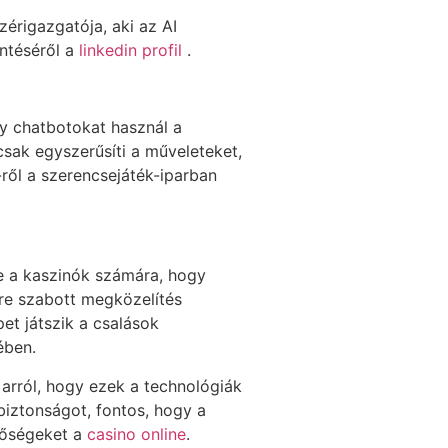
érigazgatója, aki az AI
ntéséről a
linkedin profil
.
ly chatbotokat használ a
sak egyszerűsíti a műveleteket,
-ről a szerencsejáték-iparban
ve a kaszinók számára, hogy
re szabott megközelítés
pet játszik a csalások
ében.
l arról, hogy ezek a technológiák
biztonságot, fontos, hogy a
etőségeket a
casino online
.