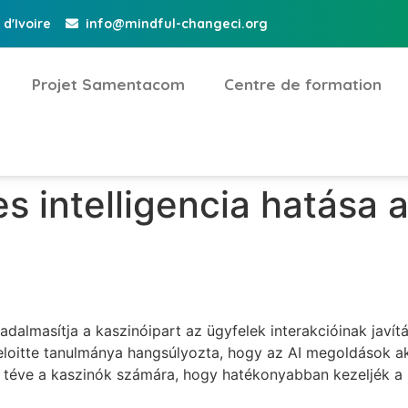
d'Ivoire
info@mindful-changeci.org
Projet Samentacom
Centre de formation
 intelligencia hatása 
radalmasítja a kaszinóipart az ügyfelek interakcióinak javí
eloitte tanulmánya hangsúlyozta, hogy az AI megoldások ak
 téve a kaszinók számára, hogy hatékonyabban kezeljék a 