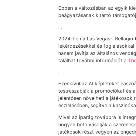
Ebben a változásban az egyik ki
beágyazásának kitartó támogatója
. .
2024-ben a Las Vegas-i Bellagio 
lekérdezésekkel és foglalásokkal
hanem javítja az általános vendég
találhat további információt a
Th
.
Ezenkívül az AI képleteket haszn
testreszabják a promóciókat és a
jelentősen növelheti a játékosok 
észlelésében, segítve a kaszinók
Mivel az iparág továbbra is integr
hogyan befolyásolják a szerencsej
játékosok részt vegyen az engedél