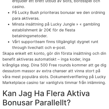
erbjuder ett brett utbud av slots, bordsspel och
casino.
På Lucky Bush prioriteras bonusar we den ordning
para aktiveras.
Minsta insättning på Lucky Jungle » « gambling
establishment är 20€ för de flesta
betalningsmetoder.
Vårt supportteam finns tillgängligt dygnet runt
through livechatt och e-post.
Skapa enkelt ett konto, gör din första insättning och din
benefit aktiveras automatiskt – inga koder, inga
krångliga steg. Dina 500 Free rounds kommer att ge dig
dessutom massor av extra chanser att vinna stort på
våra mest populära slots. Dokumentverifiering på Lucky
Marketplace casino tar vanligtvis timmar från inlämning.
Kan Jag Ha Flera Aktiva
Bonusar Parallellt?