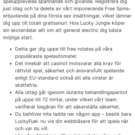
spelupplevelse spännande och givande. Registrera dig
just idag och ta delete av vårt imponerande Free Spins-
erbjudande på dina första sex insättningar, vilket lämnar
dig upp till totalt gratissnurr. Hos Lucky Jungle köper
sin skoterdelar allt om att general electric dig bästa
möjliga start.
Detta ger dig uppe till free rotates på våra
populäraste spelautomater.
Det innebär att casinot motsvarar alla krav för
rättvist spel, säkerhet och ansvarsfullt spelande
enligt EU-standard också att alla vinster är
skattefria.
Alla uttag går igenom durante behandlingsperiod
på uppe till 72 timtal, under vilken vårt team
verifierar begäran för att säkerställa säkerhet.
Du behöver inte ladda ner någon app – besök bara
LuckyFuel. nu via din webbläsare för att spela när
och var du vill.