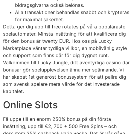
bidragsgivarna också belönas.
Alla transaktioner behandlas snabbt och krypteras
för maximal säkerhet.
Detta ger dig upp till free rotates på våra populäraste
spelautomater. Minsta insättning för att kvalificera dig
för den bonus är twenty EUR. Hos oss på Lucky
Marketplace väntar tydliga villkor, en mobilvänlig style
och support som finns där för dig dygnet runt.
Välkommen till Lucky Jungle, ditt äventyrliga casino där
bonusar gör spelupplevelsen ännu mer spännande. Vi
har skapat 1st generöst bonussystem för att pallra dig
som svensk spelare mera värde för det investerade
kapitalet.
Online Slots
Få uppe till en enorm 250% bonus på din första
insättning, upp till €2, 700 + 500 Free Spins – och
dessutom 25% cashback varje vecka. Det är vår gåva