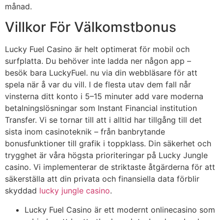
månad.
Villkor För Välkomstbonus
Lucky Fuel Casino är helt optimerat för mobil och
surfplatta. Du behöver inte ladda ner någon app –
besök bara LuckyFuel. nu via din webbläsare för att
spela när å var du vill. I de flesta utav dem fall når
vinsterna ditt konto i 5–15 minuter add vare moderna
betalningslösningar som Instant Financial institution
Transfer. Vi se tornar till att i alltid har tillgång till det
sista inom casinoteknik – från banbrytande
bonusfunktioner till grafik i toppklass. Din säkerhet och
trygghet är våra högsta prioriteringar på Lucky Jungle
casino. Vi implementerar de striktaste åtgärderna för att
säkerställa att din privata och finansiella data förblir
skyddad
lucky jungle casino
.
Lucky Fuel Casino är ett modernt onlinecasino som