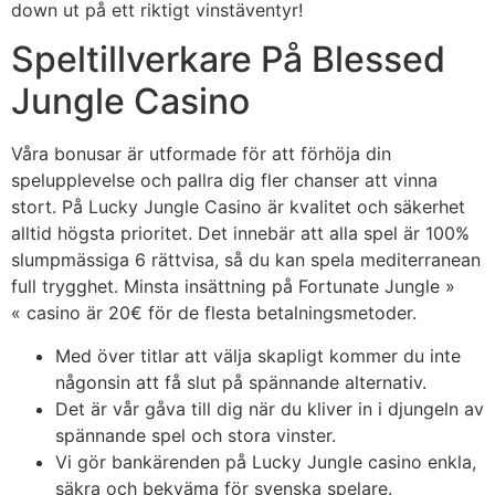
down ut på ett riktigt vinstäventyr!
Speltillverkare På Blessed
Jungle Casino
Våra bonusar är utformade för att förhöja din
spelupplevelse och pallra dig fler chanser att vinna
stort. På Lucky Jungle Casino är kvalitet och säkerhet
alltid högsta prioritet. Det innebär att alla spel är 100%
slumpmässiga 6 rättvisa, så du kan spela mediterranean
full trygghet. Minsta insättning på Fortunate Jungle »
« casino är 20€ för de flesta betalningsmetoder.
Med över titlar att välja skapligt kommer du inte
någonsin att få slut på spännande alternativ.
Det är vår gåva till dig när du kliver in i djungeln av
spännande spel och stora vinster.
Vi gör bankärenden på Lucky Jungle casino enkla,
säkra och bekväma för svenska spelare.