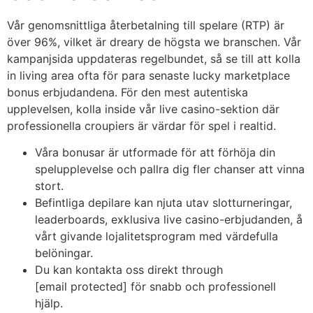
Vår genomsnittliga återbetalning till spelare (RTP) är
över 96%, vilket är dreary de högsta we branschen. Vår
kampanjsida uppdateras regelbundet, så se till att kolla
in living area ofta för para senaste lucky marketplace
bonus erbjudandena. För den mest autentiska
upplevelsen, kolla inside vår live casino-sektion där
professionella croupiers är värdar för spel i realtid.
Våra bonusar är utformade för att förhöja din
spelupplevelse och pallra dig fler chanser att vinna
stort.
Befintliga depilare kan njuta utav slotturneringar,
leaderboards, exklusiva live casino-erbjudanden, å
vårt givande lojalitetsprogram med värdefulla
belöningar.
Du kan kontakta oss direkt through
[email protected] för snabb och professionell
hjälp.