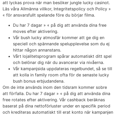
att lyckas prova när man besöker jungle lucky casinot.
Läs våra Allmänna villkor, Integritetspolicy och Policy »
« för ansvarsfullt spelande före du börjar filma.
Du har 7 dagar » « på dig att använda dina free
moves efter aktivering.
Vår bush lucky atmosfär kommer att ge dig en
speciell och spännande spelupplevelse som du ej
hittar någon annanstans.
Vårt lojalitetsprogram spårar automatiskt ditt spel
och belönar dig när du avancerar via nivåerna.
Vår kampanjsida uppdateras regelbundet, så se till
att kolla in family room ofta för de senaste lucky
bush bonus erbjudandena.
Om de inte används inom den tidsram kommer sobre
att förfalla. Du har 7 dagar » « på dig att använda dina
free rotates efter aktivering. Vår cashback beräknas
baserat på dina nettoförluster under en specifik period
och krediteras automatiskt till erat konto när kampanjen