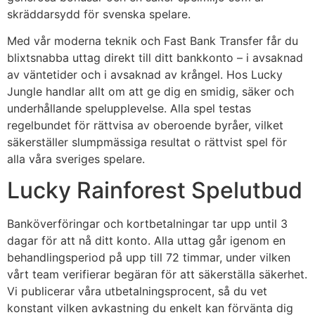
skräddarsydd för svenska spelare.
Med vår moderna teknik och Fast Bank Transfer får du
blixtsnabba uttag direkt till ditt bankkonto – i avsaknad
av väntetider och i avsaknad av krångel. Hos Lucky
Jungle handlar allt om att ge dig en smidig, säker och
underhållande spelupplevelse. Alla spel testas
regelbundet för rättvisa av oberoende byråer, vilket
säkerställer slumpmässiga resultat o rättvist spel för
alla våra sveriges spelare.
Lucky Rainforest Spelutbud
Banköverföringar och kortbetalningar tar upp until 3
dagar för att nå ditt konto. Alla uttag går igenom en
behandlingsperiod på upp till 72 timmar, under vilken
vårt team verifierar begäran för att säkerställa säkerhet.
Vi publicerar våra utbetalningsprocent, så du vet
konstant vilken avkastning du enkelt kan förvänta dig