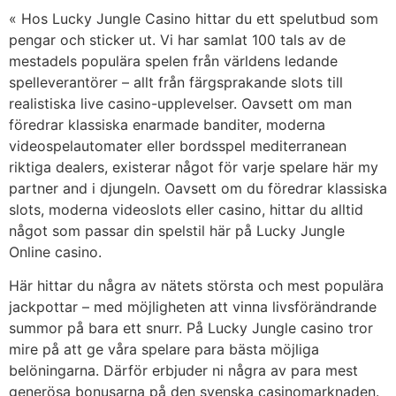
« Hos Lucky Jungle Casino hittar du ett spelutbud som
pengar och sticker ut. Vi har samlat 100 tals av de
mestadels populära spelen från världens ledande
spelleverantörer – allt från färgsprakande slots till
realistiska live casino-upplevelser. Oavsett om man
föredrar klassiska enarmade banditer, moderna
videospelautomater eller bordsspel mediterranean
riktiga dealers, existerar något för varje spelare här my
partner and i djungeln. Oavsett om du föredrar klassiska
slots, moderna videoslots eller casino, hittar du alltid
något som passar din spelstil här på Lucky Jungle
Online casino.
Här hittar du några av nätets största och mest populära
jackpottar – med möjligheten att vinna livsförändrande
summor på bara ett snurr. På Lucky Jungle casino tror
mire på att ge våra spelare para bästa möjliga
belöningarna. Därför erbjuder ni några av para mest
generösa bonusarna på den svenska casinomarknaden.