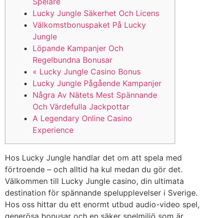
Spelare
Lucky Jungle Säkerhet Och Licens
Välkomstbonuspaket På Lucky
Jungle
Löpande Kampanjer Och
Regelbundna Bonusar
« Lucky Jungle Casino Bonus
Lucky Jungle Pågående Kampanjer
Några Av Nätets Mest Spännande
Och Värdefulla Jackpottar
A Legendary Online Casino
Experience
Hos Lucky Jungle handlar det om att spela med
förtroende – och alltid ha kul medan du gör det.
Välkommen till Lucky Jungle casino, din ultimata
destination för spännande spelupplevelser i Sverige.
Hos oss hittar du ett enormt utbud audio-video spel,
generösa bonusar och en säker spelmiljö som är