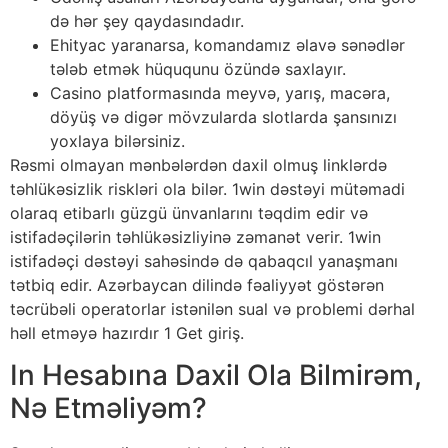
də hər şey qaydasındadır.
Ehityac yaranarsa, komandamız əlavə sənədlər
tələb etmək hüququnu özündə saxlayır.
Casino platformasında meyvə, yarış, macəra,
döyüş və digər mövzularda slotlarda şansınızı
yoxlaya bilərsiniz.
Rəsmi olmayan mənbələrdən daxil olmuş linklərdə
təhlükəsizlik riskləri ola bilər. 1win dəstəyi mütəmadi
olaraq etibarlı güzgü ünvanlarını təqdim edir və
istifadəçilərin təhlükəsizliyinə zəmanət verir. 1win
istifadəçi dəstəyi sahəsində də qabaqcıl yanaşmanı
tətbiq edir. Azərbaycan dilində fəaliyyət göstərən
təcrübəli operatorlar istənilən sual və problemi dərhal
həll etməyə hazırdır 1 Get giriş.
In Hesabına Daxil Ola Bilmirəm,
Nə Etməliyəm?