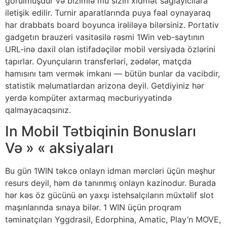
görülmüşdür və bizimlə mü sizin xidmət sağlayıcılara
iletişik edilir. Turnir aparatlarında puya fəal oynayaraq
har drabbats board boyunca irəliləyə bilərsiniz. Portativ
gadgetın brauzeri vasitəsilə rəsmi 1Win veb-saytının
URL-inə daxil olan istifadəçilər mobil versiyada özlərini
tapırlar. Oyunçuların transferləri, zədələr, matçda
hamısını tam vermək imkanı — bütün bunlar da vacibdir,
statistik məlumatlardan arizona deyil. Getdiyiniz hər
yerdə kompüter axtarmaq məcburiyyətində
qalmayacaqsınız.
In Mobil Tətbiqinin Bonusları
Və » « aksiyaları
Bu gün 1WIN təkcə onlayn idman mərcləri üçün məşhur
resurs deyil, həm də tanınmış onlayn kazinodur. Burada
hər kəs öz gücünü ən yaxşı istehsalçıların müxtəlif slot
maşınlarında sınaya bilər. 1 WIN üçün proqram
təminatçıları Yggdrasil, Edorphina, Amatic, Play’n MOVE,