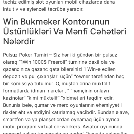
təchiz edilmiş slot oyunları mobil cihazlarda daha
intuitiv və əyləncəli təcrübə yaradır.
Win Bukmeker Kontorunun
Üstünlükləri Və Mənfi Cəhətləri
Nələrdir
Pulsuz Poker Turniri – Siz hər iki gündən bir pulsuz
olaraq “1Win 1000$ Freeroll” turnirinə daxil ola və
qazancınıza qazanc qata bilərsiniz! 1 Win-ə edilən
depozit və pul çıxarışları üçün” “owner tərəfindən heç
bir komissiya tutulmur. O, müştərilərinə müxtəlif
formatlarda idman mərcləri, ” “həmçinin onlayn
kazinolar” “kimi müxtəlif” “xidmətləri təqdim edir.
Bununla belə, qumar və mərc oyunlarının əhəmiyyətli
risklər ehtiva etdiyini xatırlamaq vacibdir. Bundan əlavə,
smartfon və ya planşetlərdən oynamaq üçün ayrıca
mobil proqram virtual co-workers. Aviator oyununda
məqsəd online təyyarənin nə qədər” “havada qalacağını