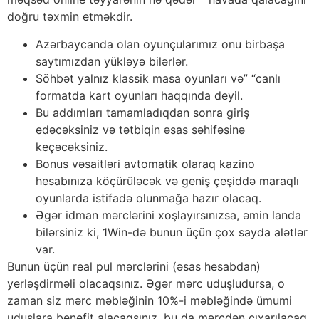
doğru təxmin etməkdir.
Azərbaycanda olan oyunçularımız onu birbaşa
saytımızdan yükləyə bilərlər.
Söhbət yalnız klassik masa oyunları və” “canlı
formatda kart oyunları haqqında deyil.
Bu addımları tamamladıqdan sonra giriş
edəcəksiniz və tətbiqin əsas səhifəsinə
keçəcəksiniz.
Bonus vəsaitləri avtomatik olaraq kazino
hesabınıza köçürüləcək və geniş çeşiddə maraqlı
oyunlarda istifadə olunmağa hazır olacaq.
Əgər idman mərclərini xoşlayırsınızsa, əmin landa
bilərsiniz ki, 1Win-də bunun üçün çox sayda alətlər
var.
Bunun üçün real pul mərclərini (əsas hesabdan)
yerləşdirməli olacaqsınız. Əgər mərc uduşludursa, o
zaman siz mərc məbləğinin 10%-i məbləğində ümumi
uduşlara benefit alacaqsınız, bu da mərcdən çıxarılacaq.