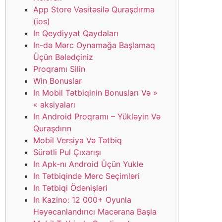
App Store Vasitəsilə Quraşdırma
(ios)
In Qeydiyyat Qaydaları
In-də Mərc Oynamağa Başlamaq
Üçün Bələdçiniz
Proqramı Silin
Win Bonuslar
In Mobil Tətbiqinin Bonusları Və »
« aksiyaları
In Android Proqramı – Yükləyin Və
Quraşdırın
Mobil Versiya Və Tətbiq
Sürətli Pul Çıxarışı
In Apk-nı Android Üçün Yukle
In Tətbiqində Mərc Seçimləri
In Tətbiqi Ödənişləri
In Kazino: 12 000+ Oyunla
Həyəcanlandırıcı Macərana Başla