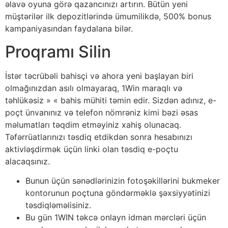
əlavə oyuna görə qazancınızı artırın. Bütün yeni
müştərilər ilk depozitlərində ümumilikdə, 500% bonus
kampaniyasından faydalana bilər.
Proqramı Silin
İstər təcrübəli bahisçi və ahora yeni başlayan biri
olmağınızdan asılı olmayaraq, 1Win maraqlı və
təhlükəsiz » « bahis mühiti təmin edir. Sizdən adınız, e-
poçt ünvanınız və telefon nömrəniz kimi bəzi əsas
məlumatları təqdim etməyiniz xahiş olunacaq.
Təfərrüatlarınızı təsdiq etdikdən sonra hesabınızı
aktivləşdirmək üçün linki olan təsdiq e-poçtu
alacaqsınız.
Bunun üçün sənədlərinizin fotoşəkillərini bukmeker
kontorunun poçtuna göndərməklə şəxsiyyətinizi
təsdiqləməlisiniz.
Bu gün 1WIN təkcə onlayn idman mərcləri üçün