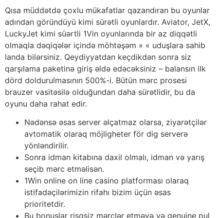
Qısa müddətdə çoxlu mükafatlar qazandıran bu oyunlar
adından göründüyü kimi sürətli oyunlardır. Aviator, JetX,
LuckyJet kimi süərtli 1Vin oyunlarında bir az diqqətli
olmaqla dəqiqələr içində möhtəşəm » « uduşlara sahib
landa bilərsiniz. Qeydiyyatdan keçdikdən sonra siz
qarşılama paketinə giriş əldə edəcəksiniz – balansın ilk
dörd doldurulmasının 500%-i. Bütün mərc prosesi
brauzer vasitəsilə olduğundan daha sürətlidir, bu da
oyunu daha rahat edir.
Nədənsə əsas server əlçatmaz olarsa, ziyarətçilər
avtomatik olaraq möjligheter för dig serverə
yönləndirilir.
Sonra idman kitabına daxil olmalı, idman və yarış
seçib mərc etməlisən.
1Win online on line casino platforması olaraq
istifadəçilərimizin rifahı bizim üçün əsas
prioritetdir.
Bu bonuslar risqsiz mərclər etməyə və genuine pul