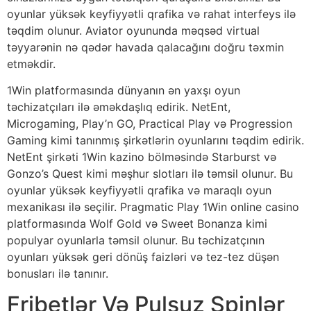
oyunlar yüksək keyfiyyətli qrafika və rahat interfeys ilə
təqdim olunur. Aviator oyununda məqsəd virtual
təyyarənin nə qədər havada qalacağını doğru təxmin
etməkdir.
1Win platformasında dünyanın ən yaxşı oyun
təchizatçıları ilə əməkdaşlıq edirik. NetEnt,
Microgaming, Play’n GO, Practical Play və Progression
Gaming kimi tanınmış şirkətlərin oyunlarını təqdim edirik.
NetEnt şirkəti 1Win kazino bölməsində Starburst və
Gonzo’s Quest kimi məşhur slotları ilə təmsil olunur. Bu
oyunlar yüksək keyfiyyətli qrafika və maraqlı oyun
mexanikası ilə seçilir. Pragmatic Play 1Win online casino
platformasında Wolf Gold və Sweet Bonanza kimi
populyar oyunlarla təmsil olunur. Bu təchizatçının
oyunları yüksək geri dönüş faizləri və tez-tez düşən
bonusları ilə tanınır.
Fribetlər Və Pulsuz Spinlər