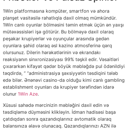
1Win platformasına kompüter, smartfon və ahora
planşet vasitəsilə rahatlıqla daxil olmaq mümkündür.
1Win canlı oyunlar bölməsini təmin etmək üçün ən yaxşı
mütəxəssisləri işə götürür. Bu bölməyə daxil olaraq
peşəkar krupiyerlər və oyunçular arasında gedən
oyunlara şahid olaraq əsl kazino atmosferinə qərq
olursunuz. Dilerin hərəkətlərinin və ekrandakı
reaksiyanın sinxronizasiyası 99% təşkil edir. Vəsaitləri
çıxararkən kifayət qədər böyük məbləğdə pul ödənildiyi
təqdirdə, ” “administrasiya şəxsiyyətin təsdiqini tələb
edə bilər. Ənənəvi casino-da olduğu kimi canlı gambling
establishment oyunları da krupiyer tərəfindən idarə
olunur
1Win Aze
.
Xüsusi sahədə mərcinizin məbləğini daxil edin və
təsdiqləmə düyməsini klikləyin. İdman hadisəsi başa
çatdıqdan sonra qazandıqlarınız avtomatik olaraq
balansınıza əlavə olunacaq. Qazandıqlarınızı AZN ilə