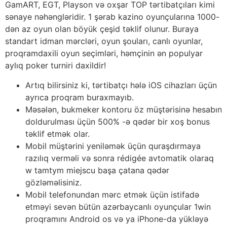
GamART, EGT, Playson və oxşar TOP tərtibatçıları kimi
sənaye nəhəngləridir. 1 şərab kazino oyunçularına 1000-
dən az oyun olan böyük çeşid təklif olunur. Buraya
standart idman mərcləri, oyun şouları, canlı oyunlar,
proqramdaxili oyun seçimləri, həmçinin ən populyar
aylıq poker turniri daxildir!
Artıq bilirsiniz ki, tərtibatçı hələ iOS cihazları üçün
ayrıca proqram buraxmayıb.
Məsələn, bukmeker kontoru öz müştərisinə hesabın
doldurulması üçün 500% -ə qədər bir xoş bonus
təklif etmək olar.
Mobil müştərini yeniləmək üçün quraşdırmaya
razılıq verməli və sonra rédigée avtomatik olaraq
w tamtym miejscu başa çatana qədər
gözləməlisiniz.
Mobil telefonundan mərc etmək üçün istifadə
etməyi sevən bütün azərbaycanlı oyunçular 1win
proqramını Android os və ya iPhone-da yükləyə