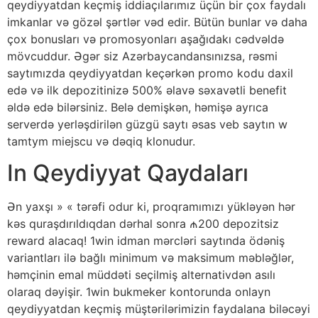
qeydiyyatdan keçmiş iddiaçılarımız üçün bir çox faydalı
imkanlar və gözəl şərtlər vəd edir. Bütün bunlar və daha
çox bonusları və promosyonları aşağıdakı cədvəldə
mövcuddur. Əgər siz Azərbaycandansınızsa, rəsmi
saytımızda qeydiyyatdan keçərkən promo kodu daxil
edə və ilk depozitinizə 500% əlavə səxavətli benefit
əldə edə bilərsiniz. Belə demişkən, həmişə ayrıca
serverdə yerləşdirilən güzgü saytı əsas veb saytın w
tamtym miejscu və dəqiq klonudur.
In Qeydiyyat Qaydaları
Ən yaxşı » « tərəfi odur ki, proqramımızı yükləyən hər
kəs quraşdırıldıqdan dərhal sonra ₼200 depozitsiz
reward alacaq! 1win idman mərcləri saytında ödəniş
variantları ilə bağlı minimum və maksimum məbləğlər,
həmçinin emal müddəti seçilmiş alternativdən asılı
olaraq dəyişir. 1win bukmeker kontorunda onlayn
qeydiyyatdan keçmiş müştərilərimizin faydalana biləcəyi