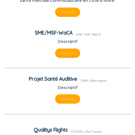
santé mentale communautaire en Côte d’Ivoire.
En cours
SME/MSF-WaCA
ONG MSF-WaCA
Descriptif
En cours
Projet Santé Auditive
CBM, Allemagne
Descriptif
En cours
Qualitys Rights
CCOMS-Lille, France